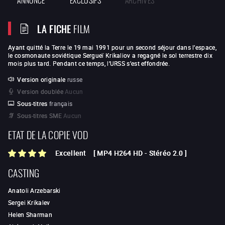
LA FICHE
FILM
Ayant quitté la Terre le 19 mai 1991 pour un second séjour dans l’espace,
le cosmonaute soviétique Sergueï Krikaliov a regagné le sol terrestre dix
mois plus tard. Pendant ce temps, l’URSS s’est effondrée.
Version originale
russe
Version doublée
Aucun
Sous-titres
français
Sous-titres SME
Aucun
ETAT DE LA COPIE VOD
Excellent
[
MP4 H264 HD
-
Stéréo 2.0
]
CASTING
Anatoli Arzebarski
Sergei Krikalev
Helen Sharman