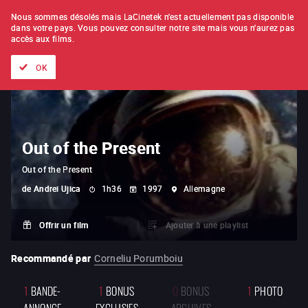
À L'UNITÉ
ABONNEMENT
Nous sommes désolés mais LaCinetek n'est actuellement pas disponible
dans votre pays.
Vous pouvez consulter notre site mais vous n'aurez pas
accès aux films.
Tous les films
Les listes de
Nouveautés
Trésors cachés
OK
Out of the Present
Out of the Present
de
Andrei Ujica
1h36
1997
Allemagne
Offrir un film
Ajouter à une playlist
Recommandé par
Corneliu Porumboiu
1
BANDE-
1
BONUS
0
BONUS
1
PHOTO
ANNONCE
EXCLUSIFS
ARCHIVES