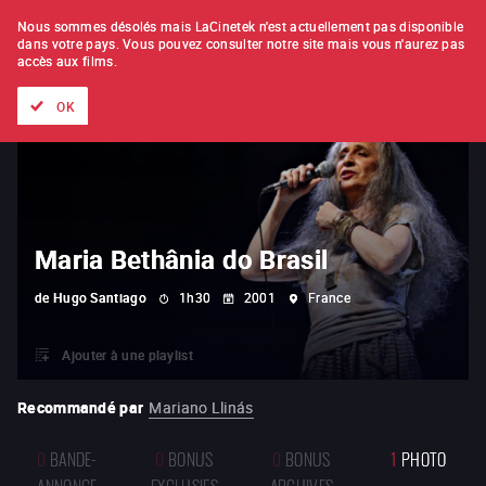
À L'UNITÉ
ABONNEMENT
Nous sommes désolés mais LaCinetek n'est actuellement pas disponible
dans votre pays.
Vous pouvez consulter notre site mais vous n'aurez pas
accès aux films.
Tous les films
Les listes de
Nouveautés
Trésors cachés
OK
Maria Bethânia do Brasil
de
Hugo Santiago
1h30
2001
France
Ajouter à une playlist
Recommandé par
Mariano Llinás
0
BANDE-
0
BONUS
0
BONUS
1
PHOTO
ANNONCE
EXCLUSIFS
ARCHIVES