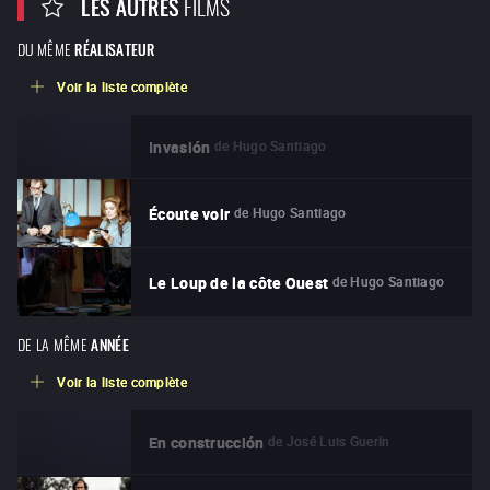
LES AUTRES
FILMS
DU MÊME
RÉALISATEUR
Voir la liste complète
de
Hugo Santiago
Invasión
de
Hugo Santiago
Écoute voir
de
Hugo Santiago
Le Loup de la côte Ouest
DE LA MÊME
ANNÉE
Voir la liste complète
de
José Luis Guerín
En construcción