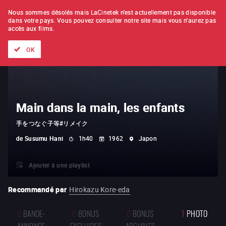
À L'UNITÉ
ABONNEMENT
Nous sommes désolés mais LaCinetek n'est actuellement pas disponible
dans votre pays.
Vous pouvez consulter notre site mais vous n'aurez pas
accès aux films.
Tous les films
Les listes de
Nouveautés
Trésors cachés
OK
Main dans la main, les enfants
手をつなぐ子等#リメイク
de
Susumu Hani
1h40
1962
Japon
Ajouter à une playlist
Recommandé par
Hirokazu Kore-eda
0
BANDE-
0
BONUS
0
BONUS
1
PHOTO
ANNONCE
EXCLUSIFS
ARCHIVES