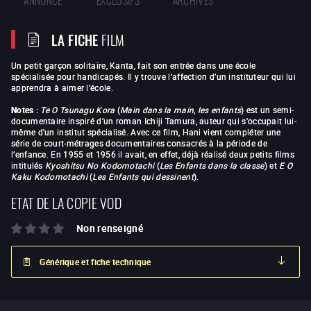
LA FICHE
FILM
Un petit garçon solitaire, Kanta, fait son entrée dans une école
spécialisée pour handicapés. Il y trouve l’affection d’un instituteur qui lui
apprendra à aimer l’école.
Notes :
Te O Tsunagu Kora
(
Main dans la main, les enfants
) est un semi-
documentaire inspiré d’un roman Ichiji Tamura, auteur qui s'occupait lui-
même d'un institut spécialisé. Avec ce film, Hani vient compléter une
série de court-métrages documentaires consacrés à la période de
l’enfance. En 1955 et 1956 il avait, en effet, déjà réalisé deux petits films
intitulés
Kyoshitsu No Kodomotachi
(
Les Enfants dans la classe
) et
E O
Kaku Kodomotachi
(
Les Enfants qui dessinent
).
ETAT DE LA COPIE VOD
Non renseigné
Générique et fiche technique