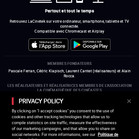
Partout et tout le temps
Retrouvez LaCinetek sur votre ordinateur, smartphone, tablette et TV
connectée.
Compatible avec Chromecast et Airplay
MEMBRES FONDATEURS
Pascale Ferran, Cédric Klapisch, Laurent Cantet (
réalisateurs
)
et
Alain
Rocca.
LES RÉALISATEURS ET RÉALISATRICES MEMBRES DE L'ASSOCIATION
LA CINÉMATHÈQUE DES CINÉASTES
Olivier Assayas, Bertrand Bonello, Michel Hazanavicius (représentant de
PRIVACY POLICY
l'ARP), Rebecca Zlotowski et Mikael Buch (représentant de la SRF)
By clicking on "I accept cookies" you consent to the use of
LES ORGANISMES MEMBRES DE L'ASSOCIATION LA CINÉMATHÈQUE
cookies and other tracking technologies that allow us to
DES CINÉASTES
compile statistics on site traffic, measure the effectiveness
ouvre une nouvelle fenêtre
Lien externe
ouvre une nouvelle fenêtre
Lien externe
ouvre une nouvelle fenêtre
Lien externe
ouvre une nouvelle fenêtre
Lien externe
of our marketing campaigns, and that allow you to share on
ouvre une nouvelle fenêtre
Lien externe
ouvre une nouvelle fenêtre
Lien externe
ouvre une nouvelle fenêtre
Lien externe
social networks. For more informations, see our
Politique de
ouvre une nouvelle fenêtre
Lien externe
ouvre une nouvelle fenêtre
Lien externe
ouvre une nouvelle fenêtre
Lien externe
ouvre une nouvelle fenêtre
Lien externe
ouvre une nouvelle fenêtre
Lien externe
ouvre une nouvelle fenêtre
Lien externe