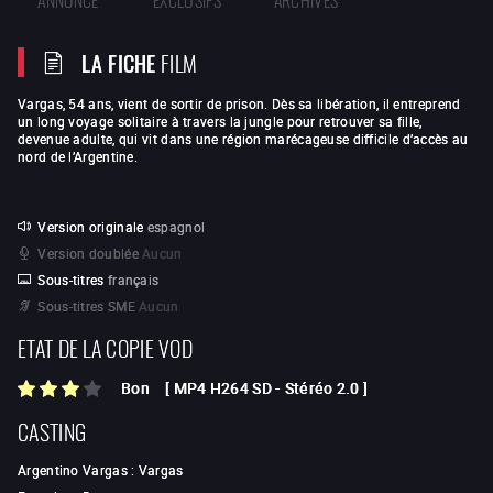
LA FICHE
FILM
Vargas, 54 ans, vient de sortir de prison. Dès sa libération, il entreprend
un long voyage solitaire à travers la jungle pour retrouver sa fille,
devenue adulte, qui vit dans une région marécageuse difficile d’accès au
nord de l’Argentine.
Version originale
espagnol
Version doublée
Aucun
Sous-titres
français
Sous-titres SME
Aucun
ETAT DE LA COPIE VOD
Bon
[
MP4 H264 SD
-
Stéréo 2.0
]
CASTING
Argentino Vargas
:
Vargas