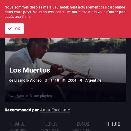
À L'UNITÉ
ABONNEMENT
Nous sommes désolés mais LaCinetek n'est actuellement pas disponible
dans votre pays.
Vous pouvez consulter notre site mais vous n'aurez pas
accès aux films.
Tous les films
Les listes de
Nouveautés
Trésors cachés
OK
Los Muertos
de
Lisandro Alonso
1h18
2004
Argentine
Ajouter à une playlist
Recommandé par
Amat Escalante
0
BANDE-
0
BONUS
0
BONUS
1
PHOTO
ANNONCE
EXCLUSIFS
ARCHIVES