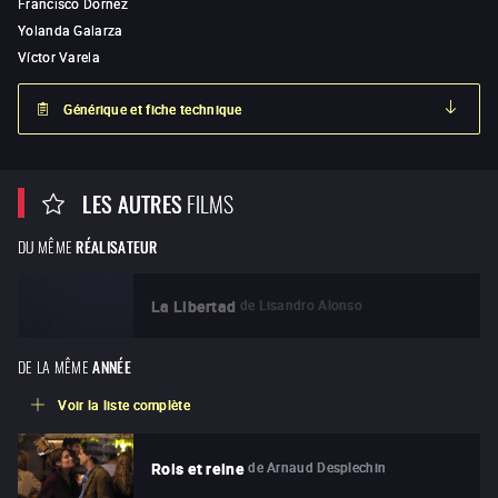
Francisco Dornez
Yolanda Galarza
Víctor Varela
Générique et fiche technique
LES AUTRES
FILMS
DU MÊME
RÉALISATEUR
de
Lisandro Alonso
La Libertad
DE LA MÊME
ANNÉE
Voir la liste complète
de
Arnaud Desplechin
Rois et reine