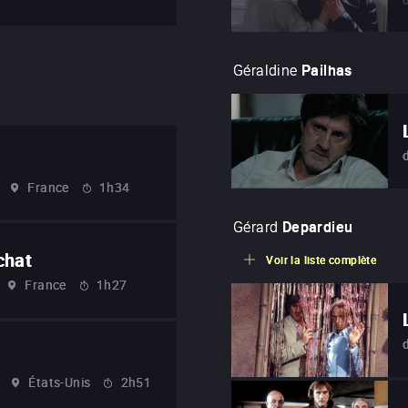
Géraldine
Pailhas
France
1h34
Gérard
Depardieu
chat
Voir la liste complète
France
1h27
États-Unis
2h51