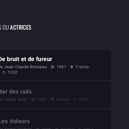
S OU
ACTRICES
De bruit et de fureur
de
Jean-Claude Brisseau
1987
France
1h32
Bar des rails
de
Cédric Kahn
1992
France
1h47
Les Voleurs
de
André Téchiné
1996
France
1h57