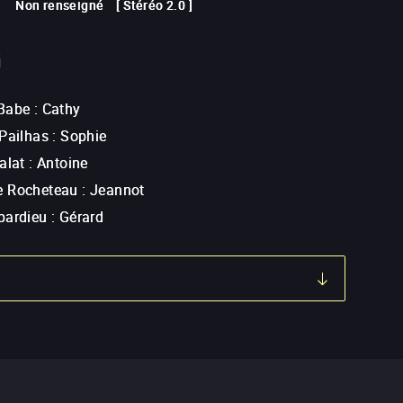
Non renseigné
[
Stéréo 2.0
]
G
Babe
:
Cathy
 Pailhas
:
Sophie
alat
:
Antoine
e Rocheteau
:
Jeannot
pardieu
:
Gérard