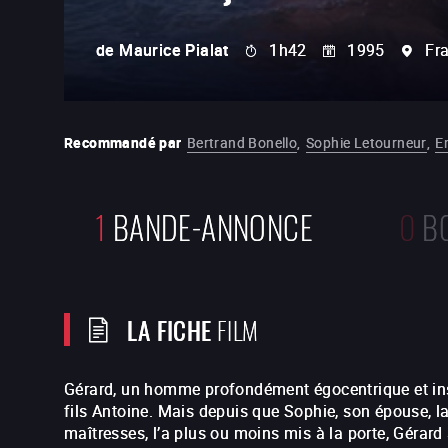
de
Maurice Pialat
1h42
1995
Fr
Recommandé par
Bertrand Bonello
,
Sophie Letourneur
,
E
1
BANDE-ANNONCE
0
B
LA FICHE
FILM
Gérard, un homme profondément égocentrique et in
fils Antoine. Mais depuis que Sophie, son épouse, 
maîtresses, l’a plus ou moins mis à la porte, Gérard