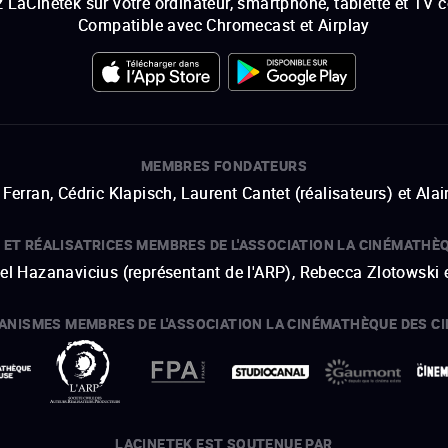
 LaCinetek sur votre ordinateur, smartphone, tablette et TV 
Compatible avec Chromecast et Airplay
MEMBRES FONDATEURS
Ferran, Cédric Klapisch, Laurent Cantet (
réalisateurs
)
et
Alai
 ET RÉALISATRICES MEMBRES DE L'ASSOCIATION LA CINÉMATHÈ
hel Hazanavicius (représentant de l'ARP), Rebecca Zlotowski 
ANISMES MEMBRES DE L'ASSOCIATION LA CINÉMATHÈQUE DES C
ouvre une nouvelle fenêtre
Lien externe
ouvre une nouvelle fenêtre
Lien externe
ouvre une nouvelle fenêtre
Lien externe
ouvre une nouvelle fenêtre
Lien externe
LACINETEK EST SOUTENUE PAR