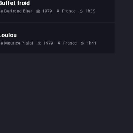
Buffet froid
de
Bertrand Blier
1979
France
1h35
Loulou
de
Maurice Pialat
1979
France
1h41