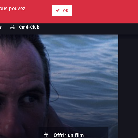
ous pouvez
À propos
Nos offres
Se connecter
FR
OK
s
Ciné-Club
Offrir un film