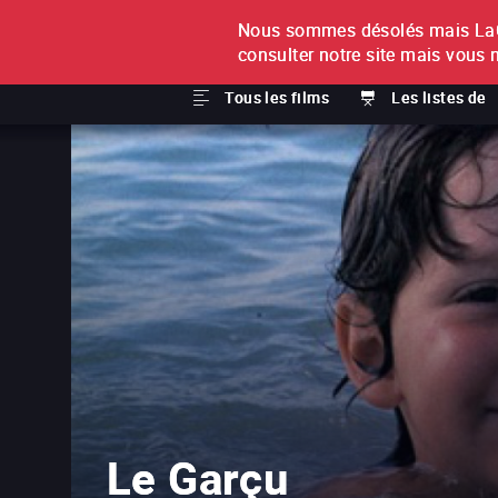
Nous sommes désolés mais LaCi
À L'UNITÉ
ABONNEMEN
consulter notre site mais vous 
Tous les films
Les listes de
Le Garçu