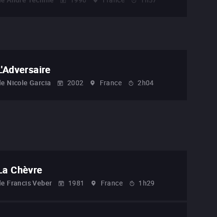
L'Adversaire
de
Nicole Garcia
2002
France
2h04
La Chèvre
de
Francis Veber
1981
France
1h29