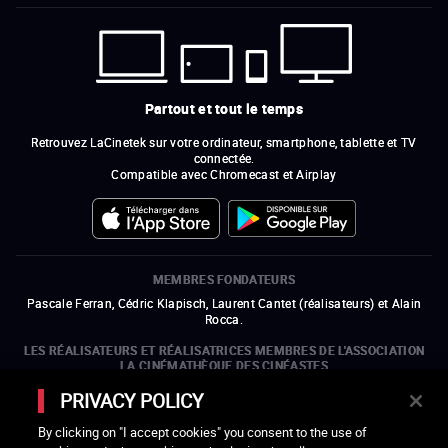
Partout et tout le temps
Retrouvez LaCinetek sur votre ordinateur, smartphone, tablette et TV
connectée.
Compatible avec Chromecast et Airplay
MEMBRES FONDATEURS
Pascale Ferran, Cédric Klapisch, Laurent Cantet (
réalisateurs
)
et
Alain
Rocca.
LES RÉALISATEURS ET RÉALISATRICES MEMBRES DE L'ASSOCIATION
LA CINÉMATHÈQUE DES CINÉASTES
Olivier Assayas, Bertrand Bonello, Michel Hazanavicius (représentant de
PRIVACY POLICY
l'ARP), Rebecca Zlotowski et Mikael Buch (représentant de la SRF)
By clicking on "I accept cookies" you consent to the use of
LES ORGANISMES MEMBRES DE L'ASSOCIATION LA CINÉMATHÈQUE