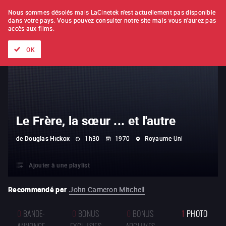
À L'UNITÉ
ABONNEMENT
Nous sommes désolés mais LaCinetek n'est actuellement pas disponible
dans votre pays.
Vous pouvez consulter notre site mais vous n'aurez pas
accès aux films.
Tous les films
Les listes de
Nouveautés
Trésors cachés
OK
Le Frère, la sœur ... et l'autre
de
Douglas Hickox
1h30
1970
Royaume-Uni
Ajouter à une playlist
Recommandé par
John Cameron Mitchell
0
BANDE-
0
BONUS
0
BONUS
1
PHOTO
ANNONCE
EXCLUSIFS
ARCHIVES