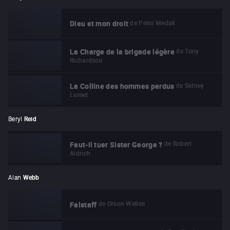
de
Peter Medak
Dieu et mon droit
de
Tony
La Charge de la brigade légère
Richardson
de
Sidney
La Colline des hommes perdus
Lumet
Beryl
Reid
de
Robert
Faut-il tuer Sister George ?
Aldrich
Alan
Webb
de
Orson Welles
Falstaff