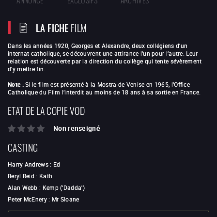
LA FICHE
FILM
Dans les années 1920, Georges et Alexandre, deux collégiens d’un
internat catholique, se découvrent une attirance l’un pour l’autre. Leur
relation est découverte par la direction du collège qui tente sévèrement
d’y mettre fin.
Note :
Si le film est présenté à la Mostra de Venise en 1965, l’Office
Catholique du Film l’interdit au moins de 18 ans à sa sortie en France.
ETAT DE LA COPIE VOD
Non renseigné
CASTING
Harry Andrews
:
Ed
Beryl Reid
:
Kath
Alan Webb
:
Kemp ('Dadda')
Peter McEnery
:
Mr Sloane