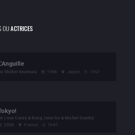
S OU
ACTRICES
L'Anguille
de
Shōhei Imamura
1996
Japon
1h57
Tokyo!
de
Leos Carax & Bong Joon-ho & Michel Gondry
2008
France
1h47