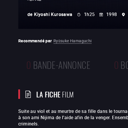
de
Kiyoshi Kurosawa
1h25
1998
Recommandé par
Ryūsuke Hamaguchi
0
BANDE-ANNONCE
0
B
LA FICHE
FILM
Suite au viol et au meurtre de sa fille dans le tou
à son ami Nijima de l’aide afin de la venger. Ensemb
criminels.