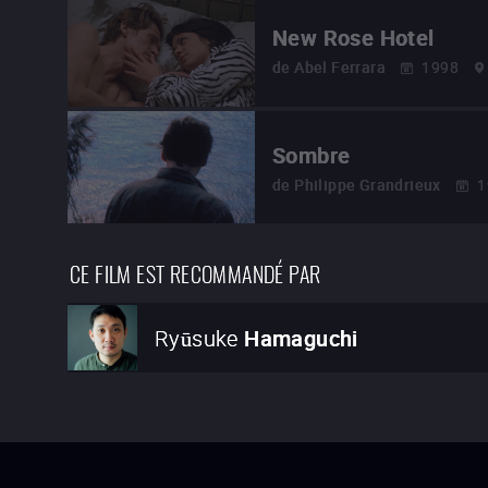
New Rose Hotel
de
Abel Ferrara
1998
Sombre
de
Philippe Grandrieux
1
CE FILM EST RECOMMANDÉ PAR
Ryūsuke
Hamaguchi