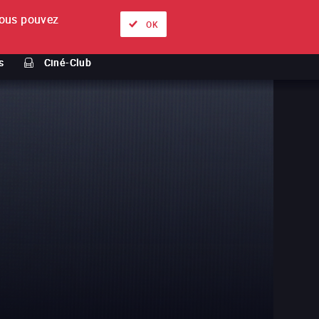
ous pouvez
À propos
Nos offres
Se connecter
FR
OK
s
Ciné-Club