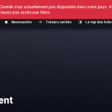
netek n'est actuellement pas disponible dans votre pays.
V
T
n'aurez pas accès aux films.
Nouveautés
Trésors cachés
Le top des liste
ent