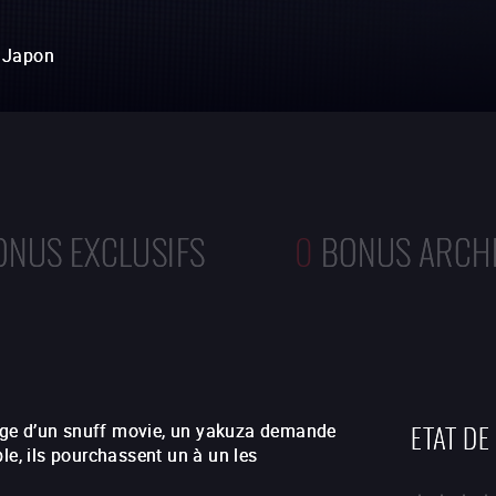
Japon
ONUS EXCLUSIFS
0
BONUS ARCH
ETAT DE
rnage d’un snuff movie, un yakuza demande
le, ils pourchassent un à un les