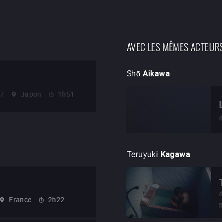
AVEC LES MÊMES ACTEUR
Shō
Aikawa
97
Japon
1h51
Teruyuki
Kagawa
France
2h22