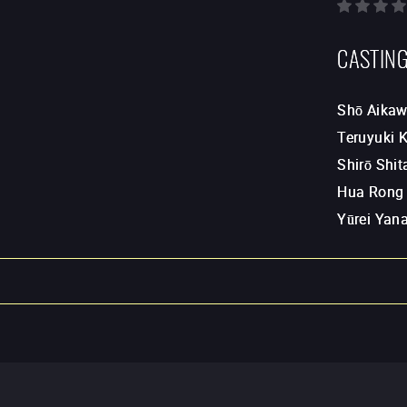
CASTIN
Shō Aika
Teruyuki
Shirō Shi
Hua Rong
Yūrei Yan