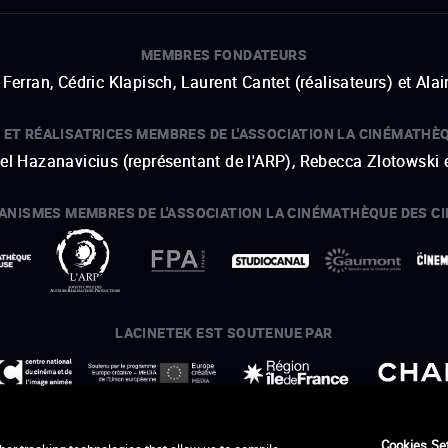
MEMBRES FONDATEURS
Ferran, Cédric Klapisch, Laurent Cantet (
réalisateurs
)
et
Alai
 ET RÉALISATRICES MEMBRES DE L'ASSOCIATION LA CINÉMATHÈ
hel Hazanavicius (représentant de l'ARP), Rebecca Zlotowski 
ANISMES MEMBRES DE L'ASSOCIATION LA CINÉMATHÈQUE DES C
ouvre une nouvelle fenêtre
Lien externe
ouvre une nouvelle fenêtre
Lien externe
ouvre une nouvelle fenêtre
Lien externe
ouvre une nouvelle fenêtre
Lien externe
LACINETEK EST SOUTENUE PAR
ouvre une nouvelle fenêtre
Lien externe
ouvre une nouvelle fenêtre
Lien externe
ouvre une nouvelle fenêtre
Lien externe
ouvre une nouvelle fenêtre
Lien externe
REMERCIEMENTS - CRÉDITS
Cookies Se