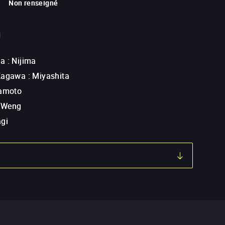
Non renseigné
G
wa
:
Nijima
 Kagawa
:
Miyashita
tamoto
 Weng
agi