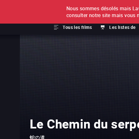
Nous sommes désolés mais LaCi
À L'UNITÉ
ABONNEMEN
consulter notre site mais vous 
Tous les films
Les listes de
Le Chemin du serp
蛇の道