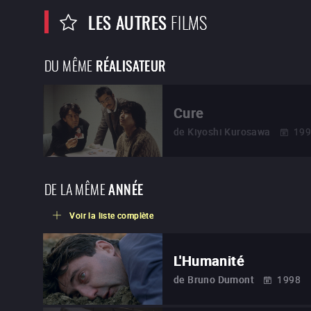
LES AUTRES
FILMS
DU MÊME
RÉALISATEUR
Cure
de
Kiyoshi Kurosawa
19
DE LA MÊME
ANNÉE
Voir la liste complète
L'Humanité
de
Bruno Dumont
1998