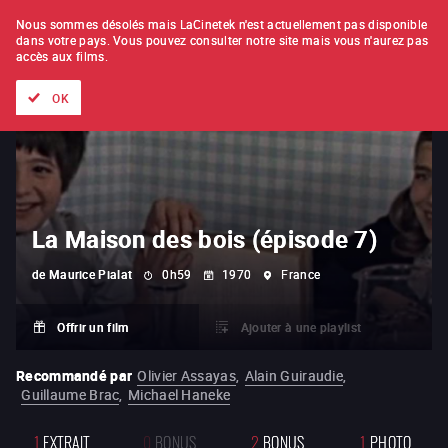
À L'UNITÉ
ABONNEMENT
Nous sommes désolés mais LaCinetek n'est actuellement pas disponible
dans votre pays.
Vous pouvez consulter notre site mais vous n'aurez pas
accès aux films.
Tous les films
Les listes de
Nouveautés
Trésors cachés
OK
La Maison des bois (épisode 7)
de
Maurice Pialat
0h59
1970
France
Offrir un film
Ajouter à une playlist
Recommandé par
Olivier Assayas
,
Alain Guiraudie
,
Guillaume Brac
,
Michael Haneke
1
EXTRAIT
0
BONUS
2
BONUS
1
PHOTO