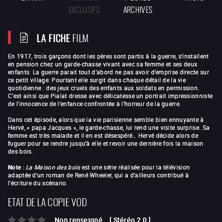
EXCLUSIFS
ARCHIVES
LA FICHE
FILM
En 1917, trois garçons dont les pères sont partis à la guerre, s’installent
en pension chez un garde-chasse vivant avec sa femme et ses deux
enfants. La guerre parait tout d’abord ne pas avoir d’emprise directe sur
ce petit village. Pourtant elle surgit dans chaque détail de la vie
quotidienne : des jeux cruels des enfants aux soldats en permission.
C’est ainsi que Pialat dresse avec délicatesse un portrait impressionniste
de l’innocence de l’enfance confrontée à l’horreur de la guerre.
Dans cet épisode, alors que la vie parisienne semble bien ennuyante à
Hervé, « papa Jacques », le garde-chasse, lui rend une visite surprise. Sa
femme est très malade et il en est désespéré… Hervé décide alors de
fuguer pour se rendre jusqu’à elle et revoir une dernière fois la maison
des bois.
Note :
La Maison des bois
est une série réalisée pour la télévision
adaptée d’un roman de René Wheeler, qui a d’ailleurs contribué à
l’écriture du scénario.
ETAT DE LA COPIE VOD
Non renseigné
[
Stéréo 2.0
]