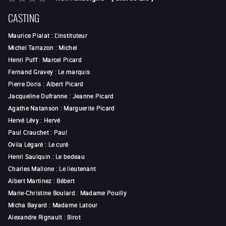
CASTING
Maurice Pialat
:
L'instituteur
Michel Tarrazon
:
Michel
Henri Puff
:
Marcel Picard
Fernand Gravey
:
Le marquis
Pierre Doris
:
Albert Picard
Jacqueline Dufranne
:
Jeanne Picard
Agathe Natanson
:
Marguerite Picard
Hervé Lévy
:
Hervé
Paul Crauchet
:
Paul
Ovila Légaré
:
Le curé
Henri Saulquin
:
Le bedeau
Charles Mallone
:
Le lieutenant
Albert Martinez
:
Bébert
Marie-Christine Boulard
:
Madame Pouilly
Micha Bayard
:
Madame Latour
Alexandre Rignault
:
Birot