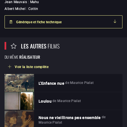
Jean Mauvais
:
Mahu
Albert Michel
:
Cottin
Générique et fiche technique
LES AUTRES
FILMS
DU MÊME
RÉALISATEUR
Voir la liste complète
de
Maurice Pialat
L'Enfance nue
de
Maurice Pialat
Loulou
de
Nous ne vieillirons pas ensemble
Maurice Pialat