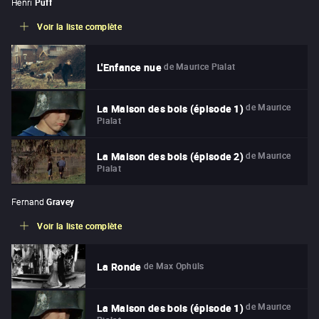
Henri
Puff
Voir la liste complète
de
Maurice Pialat
L'Enfance nue
de
Maurice
La Maison des bois (épisode 1)
Pialat
de
Maurice
La Maison des bois (épisode 2)
Pialat
Fernand
Gravey
Voir la liste complète
de
Max Ophüls
La Ronde
de
Maurice
La Maison des bois (épisode 1)