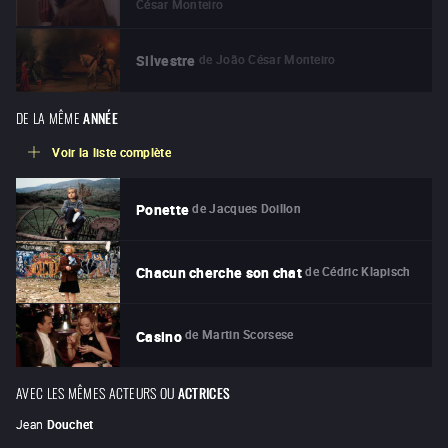
César Monteiro
de
João César Monteiro
Silvestre
DE LA MÊME
ANNÉE
Voir la liste complète
de
Jacques Doillon
Ponette
de
Cédric Klapisch
Chacun cherche son chat
de
Martin Scorsese
Casino
AVEC LES MÊMES ACTEURS OU
ACTRICES
Jean
Douchet