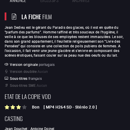
LA FICHE
FILM
Jean Dedieu est le gérant du Paradis des glaces, où il est en quête du
“parfum des parfums”. Homme raffiné et très soucieux de l’hygiène, il
veille à ce que les blouses de ses employées restent immaculées. Le soir,
dans son grand appartement, il feuillette religieusement son “Livre des
Pensées” qui consiste en une collection de poils pubiens de femmes. A
l’occasion, il fait venir une jeune glacière et s'enivre en composant des
scènes érotiques, faisant couler sur sa peau nue des oeufs ou du lait.
Version originale
portugais
Version doublée
Aucun
Sous-titres
français
Sous-titres SME
Aucun
ETAT DE LA COPIE VOD
Bon
[
MP4 H264 SD
-
Stéréo 2.0
]
CASTING
Jean Douchet
:
Antoine Doinel