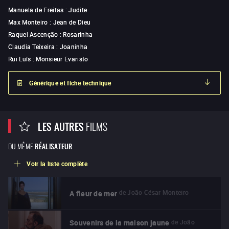
Manuela de Freitas
:
Judite
Max Monteiro
:
Jean de Dieu
Raquel Ascenção
:
Rosarinha
Claudia Teixeira
:
Joaninha
Rui Luís
:
Monsieur Evaristo
Générique et fiche technique
LES AUTRES
FILMS
DU MÊME
RÉALISATEUR
Voir la liste complète
de
João César Monteiro
A fleur de mer
de
João
Souvenirs de la maison jaune