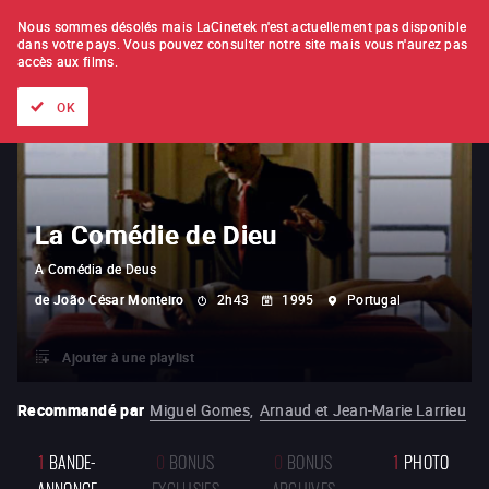
À L'UNITÉ
ABONNEMENT
Nous sommes désolés mais LaCinetek n'est actuellement pas disponible
dans votre pays.
Vous pouvez consulter notre site mais vous n'aurez pas
accès aux films.
Tous les films
Les listes de
Nouveautés
Trésors cachés
OK
La Comédie de Dieu
A Comédia de Deus
de
João César Monteiro
2h43
1995
Portugal
Ajouter à une playlist
Recommandé par
Miguel Gomes
,
Arnaud et Jean-Marie Larrieu
1
BANDE-
0
BONUS
0
BONUS
1
PHOTO
ANNONCE
EXCLUSIFS
ARCHIVES