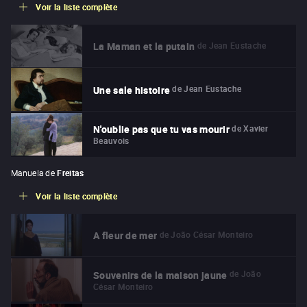
Voir la liste complète
de
Jean Eustache
La Maman et la putain
de
Jean Eustache
Une sale histoire
de
Xavier
N'oublie pas que tu vas mourir
Beauvois
Manuela de
Freitas
Voir la liste complète
de
João César Monteiro
A fleur de mer
de
João
Souvenirs de la maison jaune
César Monteiro