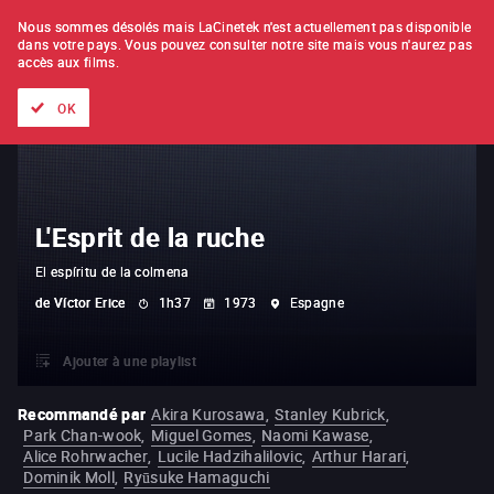
À L'UNITÉ
ABONNEMENT
Nous sommes désolés mais LaCinetek n'est actuellement pas disponible
dans votre pays.
Vous pouvez consulter notre site mais vous n'aurez pas
accès aux films.
Tous les films
Les listes de
Nouveautés
Trésors cachés
OK
L'Esprit de la ruche
El espíritu de la colmena
de
Víctor Erice
1h37
1973
Espagne
Ajouter à une playlist
Recommandé par
Akira Kurosawa
,
Stanley Kubrick
,
Park Chan-wook
,
Miguel Gomes
,
Naomi Kawase
,
Alice Rohrwacher
,
Lucile Hadzihalilovic
,
Arthur Harari
,
Dominik Moll
,
Ryūsuke Hamaguchi