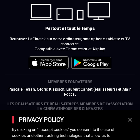
Partout et tout le temps
Retrouvez LaCinetek sur votre ordinateur, smartphone, tablette et TV
connectée.
Compatible avec Chromecast et Airplay
MEMBRES FONDATEURS
Pascale Ferran, Cédric Klapisch, Laurent Cantet (
réalisateurs
)
et
Alain
Rocca.
LES RÉALISATEURS ET RÉALISATRICES MEMBRES DE L'ASSOCIATION
LA CINÉMATHÈQUE DES CINÉASTES
Olivier Assayas, Bertrand Bonello, Michel Hazanavicius (représentant de
PRIVACY POLICY
l'ARP), Rebecca Zlotowski et Mikael Buch (représentant de la SRF)
By clicking on "I accept cookies" you consent to the use of
LES ORGANISMES MEMBRES DE L'ASSOCIATION LA CINÉMATHÈQUE
cookies and other tracking technologies that allow us to
DES CINÉASTES