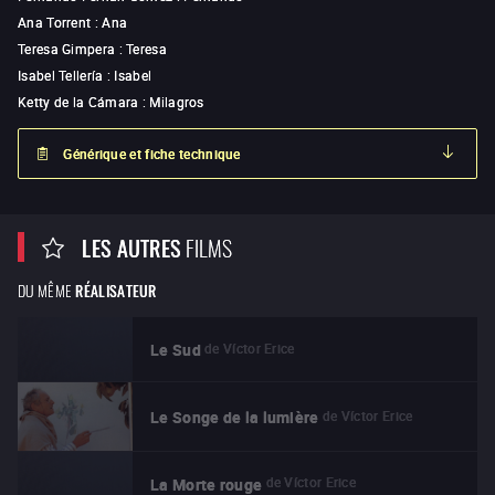
Ana Torrent
:
Ana
Teresa Gimpera
:
Teresa
Isabel Tellería
:
Isabel
Ketty de la Cámara
:
Milagros
Générique et fiche technique
LES AUTRES
FILMS
DU MÊME
RÉALISATEUR
de
Víctor Erice
Le Sud
de
Víctor Erice
Le Songe de la lumière
de
Víctor Erice
La Morte rouge