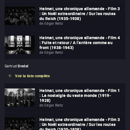
Heimat, une chronique allemande - Film 3
: Un Noël extraordinaire / Sur les routes
du Reich (1935-1938)
de
Edgar Reitz
Heimat, une chronique allemande - Film 4
: Fuite et retour / A l’arrière comme au
front (1938-1943)
de
Edgar Reitz
Gertrud
Bredel
Voir la liste complète
Heimat, une chronique allemande - Film 1
: La nostalgie du vaste monde (1919-
1928)
de
Edgar Reitz
Heimat, une chronique allemande - Film 3
: Un Noël extraordinaire / Sur les routes
du Reich (1935-1938)