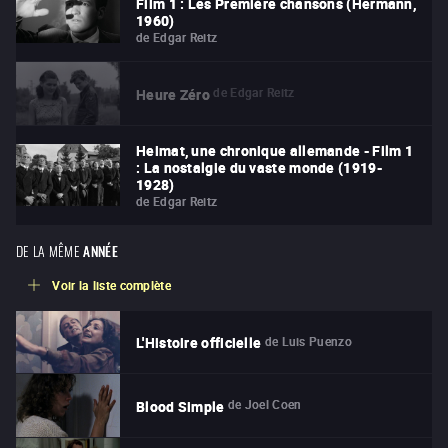
Film 1 : Les Première chansons (Hermann,
1960)
de
Edgar Reitz
de
Edgar Reitz
Heure Zéro
Heimat, une chronique allemande - Film 1
: La nostalgie du vaste monde (1919-
1928)
de
Edgar Reitz
DE LA MÊME
ANNÉE
Voir la liste complète
de
Luis Puenzo
L'Histoire officielle
de
Joel Coen
Blood Simple