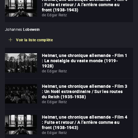
: Fuite et retour / A l’arrière comme au
front (1938-1943)
de
Edgar Reitz
Johannes
Lobewein
Voir la liste complète
Heimat, une chronique allemande - Film 1
: La nostalgie du vaste monde (1919-
1928)
de
Edgar Reitz
Heimat, une chronique allemande - Film 3
: Un Noël extraordinaire / Sur les routes
du Reich (1935-1938)
de
Edgar Reitz
Heimat, une chronique allemande - Film 4
: Fuite et retour / A l’arrière comme au
front (1938-1943)
de
Edgar Reitz