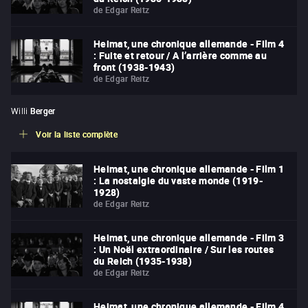
de
Edgar Reitz
Heimat, une chronique allemande - Film 4
: Fuite et retour / A l’arrière comme au
front (1938-1943)
de
Edgar Reitz
Willi
Berger
Voir la liste complète
Heimat, une chronique allemande - Film 1
: La nostalgie du vaste monde (1919-
1928)
de
Edgar Reitz
Heimat, une chronique allemande - Film 3
: Un Noël extraordinaire / Sur les routes
du Reich (1935-1938)
de
Edgar Reitz
Heimat, une chronique allemande - Film 4