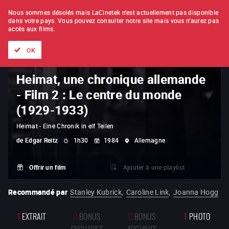
À L'UNITÉ
ABONNEMENT
Nous sommes désolés mais LaCinetek n'est actuellement pas disponible
dans votre pays.
Vous pouvez consulter notre site mais vous n'aurez pas
accès aux films.
Tous les films
Les listes de
Nouveautés
Trésors cachés
OK
Heimat, une chronique allemande
- Film 2 : Le centre du monde
(1929-1933)
Heimat - Eine Chronik in elf Teilen
de
Edgar Reitz
1h30
1984
Allemagne
Offrir un film
Ajouter à une playlist
Recommandé par
Stanley Kubrick
,
Caroline Link
,
Joanna Hogg
1
EXTRAIT
0
BONUS
0
BONUS
1
PHOTO
EXCLUSIFS
ARCHIVES