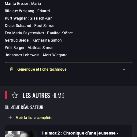
Marita Breuer
:
Maria
Rüdiger Weigang
:
Eduard
Kurt Wagner
:
Glasisch-Karl
Dieter Schaand
:
Paul Simon
Eva Maria Bayerwaltes
:
Pauline Kröber
Gertrud Bredel
:
Katharina Simon
Willi Berger
:
Mathias Simon
Johannes Lobewein
:
Alois Wiegand
Générique et fiche technique
LES AUTRES
FILMS
DU MÊME
RÉALISATEUR
Voir la liste complète
Heimat 2 : Chronique d'une jeunesse -