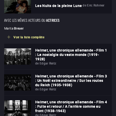
de
Eric Rohmer
Les Nuits de la pleine Lune
AVEC LES MÊMES ACTEURS OU
ACTRICES
Marita
Breuer
Voir la liste complète
Heimat, une chronique allemande - Film 1
: La nostalgie du vaste monde (1919-
1928)
de
Edgar Reitz
Heimat, une chronique allemande - Film 3
: Un Noël extraordinaire / Sur les routes
du Reich (1935-1938)
de
Edgar Reitz
Heimat, une chronique allemande - Film 4
: Fuite et retour / A l’arrière comme au
front (1938-1943)
de
Edgar Reitz