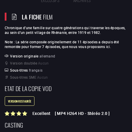
LA FICHE
FILM
Chronique d’une famille sur quatre générations qui traverse les époques,
au sein d’un petit village de Rhénanie, entre 1919 et 1982.
Note : La série composée originellement de 11 épisodes a depuis été
remontée pour former 7 épisodes, que nous vous proposons ici.
Version originale
allemand
Version doublée
Aucun
Sous-titres
français
Sous-titres SME
Aucun
ETAT DE LA COPIE VOD
VERSION RESTAURÉE
Excellent
[
MP4 H264 HD
-
Stéréo 2.0
]
CASTING