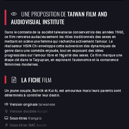
UNE PROPOSITION DE
TAIWAN FILM AND
AUDIOVISUAL INSTITUTE
Dans le contexte de la société taïwanaise conservatrice des années 1960,
ce film renverse audacieusement les rôles traditionnels des sexes en
mettant en scène une femme qui recherche activement l'amour. Le
réalisateur HSIN Chi enveloppe cette subversion des dynamiques de
genre dans une comédie enjouée, tout en exposant des idées
progressistes sur l'amour libre et l'égalité des sexes. Ce film marque une
étape clé dans le Taiyupian, en explorant l’autonomie et la conscience
féminines modernes.
LA FICHE
FILM
Un jeune couple, Bun-tik et Kui-ki, est amoureux mais leurs parents sont
déterminés à contrôler leur destin.
Version originale
taiwanese
Version doublée
Aucun
Sous-titres
français
Sous-titres SME
Aucun