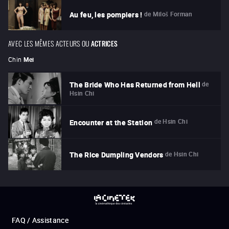
de
Miloš Forman
Au feu, les pompiers !
AVEC LES MÊMES ACTEURS OU
ACTRICES
Chin
Mei
de
The Bride Who Has Returned from Hell
Hsin Chi
de
Hsin Chi
Encounter at the Station
de
Hsin Chi
The Rice Dumpling Vendors
FAQ / Assistance