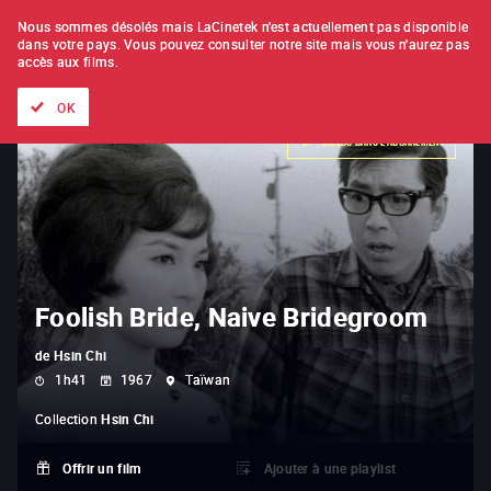
À L'UNITÉ
ABONNEMENT
Nous sommes désolés mais LaCinetek n'est actuellement pas disponible
dans votre pays.
Vous pouvez consulter notre site mais vous n'aurez pas
accès aux films.
Tous les films
Les listes de
Nouveautés
Trésors cachés
OK
INCLUS DANS L'ABONNEMENT
Foolish Bride, Naive Bridegroom
de
Hsin Chi
1h41
1967
Taïwan
Collection
Hsin Chi
Offrir un film
Ajouter à une playlist