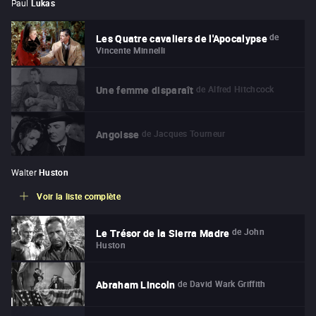
Paul
Lukas
de
Les Quatre cavaliers de l'Apocalypse
Vincente Minnelli
de
Alfred Hitchcock
Une femme disparaît
de
Jacques Tourneur
Angoisse
Walter
Huston
Voir la liste complète
de
John
Le Trésor de la Sierra Madre
Huston
de
David Wark Griffith
Abraham Lincoln