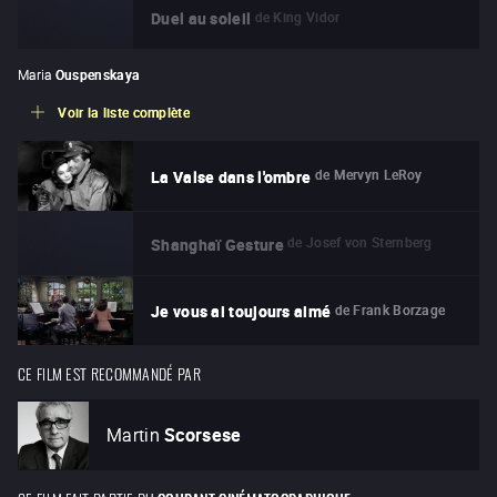
de
King Vidor
Duel au soleil
Maria
Ouspenskaya
Voir la liste complète
de
Mervyn LeRoy
La Valse dans l'ombre
de
Josef von Sternberg
Shanghaï Gesture
de
Frank Borzage
Je vous ai toujours aimé
CE FILM EST RECOMMANDÉ PAR
Martin
Scorsese