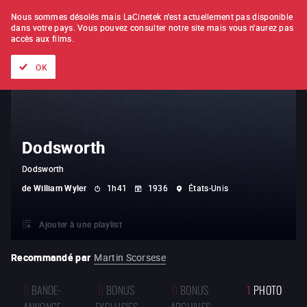
À L'UNITÉ
ABONNEMENT
Nous sommes désolés mais LaCinetek n'est actuellement pas disponible
dans votre pays.
Vous pouvez consulter notre site mais vous n'aurez pas
accès aux films.
Tous les films
Les listes de
Nouveautés
Trésors cachés
OK
Dodsworth
Dodsworth
de
William Wyler
1h41
1936
États-Unis
Ajouter à une playlist
Recommandé par
Martin Scorsese
0
BANDE-
0
BONUS
0
BONUS
1
PHOTO
ANNONCE
EXCLUSIFS
ARCHIVES