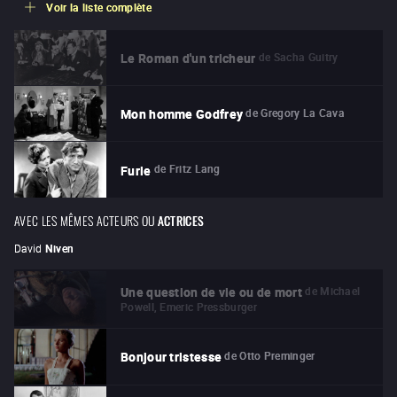
Voir la liste complète
de
Sacha Guitry
Le Roman d'un tricheur
de
Gregory La Cava
Mon homme Godfrey
de
Fritz Lang
Furie
AVEC LES MÊMES ACTEURS OU
ACTRICES
David
Niven
de
Michael
Une question de vie ou de mort
Powell, Emeric Pressburger
de
Otto Preminger
Bonjour tristesse