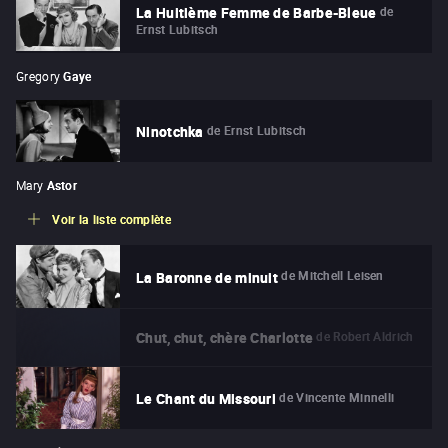
de
La Huitième Femme de Barbe-Bleue
Ernst Lubitsch
Gregory
Gaye
de
Ernst Lubitsch
Ninotchka
Mary
Astor
Voir la liste complète
de
Mitchell Leisen
La Baronne de minuit
de
Robert Aldrich
Chut, chut, chère Charlotte
de
Vincente Minnelli
Le Chant du Missouri