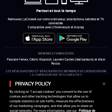
Partout et tout le temps
Retrouvez LaCinetek sur votre ordinateur, smartphone, tablette et TV
connectée.
Compatible avec Chromecast et Airplay
MEMBRES FONDATEURS
Pascale Ferran, Cédric Klapisch, Laurent Cantet (
réalisateurs
)
et
Alain
Rocca.
LES RÉALISATEURS ET RÉALISATRICES MEMBRES DE L'ASSOCIATION
LA CINÉMATHÈQUE DES CINÉASTES
Olivier Assayas, Bertrand Bonello, Michel Hazanavicius (représentant de
PRIVACY POLICY
l'ARP), Rebecca Zlotowski et Mikael Buch (représentant de la SRF)
By clicking on "I accept cookies" you consent to the use of
LES ORGANISMES MEMBRES DE L'ASSOCIATION LA CINÉMATHÈQUE
cookies and other tracking technologies that allow us to
DES CINÉASTES
compile statistics on site traffic, measure the effectiveness
ouvre une nouvelle fenêtre
Lien externe
ouvre une nouvelle fenêtre
Lien externe
ouvre une nouvelle fenêtre
Lien externe
ouvre une nouvelle fenêtre
Lien externe
of our marketing campaigns, and that allow you to share on
ouvre une nouvelle fenêtre
Lien externe
ouvre une nouvelle fenêtre
Lien externe
ouvre une nouvelle fenêtre
Lien externe
social networks. For more informations, see our
Politique de
ouvre une nouvelle fenêtre
Lien externe