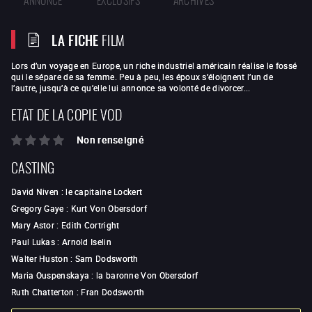
LA FICHE
FILM
Lors d’un voyage en Europe, un riche industriel américain réalise le fossé
qui le sépare de sa femme. Peu à peu, les époux s’éloignent l’un de
l’autre, jusqu’à ce qu’elle lui annonce sa volonté de divorcer...
ETAT DE LA COPIE VOD
Non renseigné
CASTING
David Niven
:
le capitaine Lockert
Gregory Gaye
:
Kurt Von Obersdorf
Mary Astor
:
Edith Cortright
Paul Lukas
:
Arnold Iselin
Walter Huston
:
Sam Dodsworth
Maria Ouspenskaya
:
la baronne Von Obersdorf
Ruth Chatterton
:
Fran Dodsworth