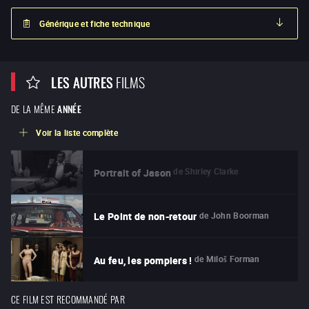
Générique et fiche technique
LES AUTRES
FILMS
DE LA MÊME
ANNÉE
Voir la liste complète
de
Shirley Clarke
Portrait of Jason
de
John Boorman
Le Point de non-retour
de
Miloš Forman
Au feu, les pompiers !
CE FILM EST RECOMMANDÉ PAR