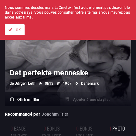
À L'UNITÉ
ABONNEMENT
Nous sommes désolés mais LaCinetek n'est actuellement pas disponible
dans votre pays.
Vous pouvez consulter notre site mais vous n'aurez pas
accès aux films.
Tous les films
Les listes de
Nouveautés
Trésors cachés
OK
Det perfekte menneske
de
Jørgen Leth
0h13
1967
Danemark
Offrir un film
Ajouter à une playlist
Recommandé par
Joachim Trier
0
BANDE-
0
BONUS
0
BONUS
1
PHOTO
ANNONCE
EXCLUSIFS
ARCHIVES