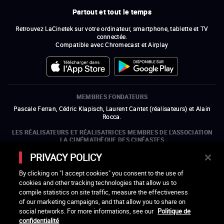
Partout et tout le temps
Retrouvez LaCinetek sur votre ordinateur, smartphone, tablette et TV
connectée.
Compatible avec Chromecast et Airplay
MEMBRES FONDATEURS
Pascale Ferran, Cédric Klapisch, Laurent Cantet (
réalisateurs
)
et
Alain
Rocca.
LES RÉALISATEURS ET RÉALISATRICES MEMBRES DE L'ASSOCIATION
LA CINÉMATHÈQUE DES CINÉASTES
Olivier Assayas, Bertrand Bonello, Michel Hazanavicius (représentant de
PRIVACY POLICY
l'ARP), Rebecca Zlotowski et Mikael Buch (représentant de la SRF)
By clicking on "I accept cookies" you consent to the use of
LES ORGANISMES MEMBRES DE L'ASSOCIATION LA CINÉMATHÈQUE
cookies and other tracking technologies that allow us to
DES CINÉASTES
compile statistics on site traffic, measure the effectiveness
ouvre une nouvelle fenêtre
Lien externe
ouvre une nouvelle fenêtre
Lien externe
ouvre une nouvelle fenêtre
Lien externe
ouvre une nouvelle fenêtre
Lien externe
of our marketing campaigns, and that allow you to share on
ouvre une nouvelle fenêtre
Lien externe
ouvre une nouvelle fenêtre
Lien externe
ouvre une nouvelle fenêtre
Lien externe
social networks. For more informations, see our
Politique de
ouvre une nouvelle fenêtre
Lien externe
ouvre une nouvelle fenêtre
Lien externe
ouvre une nouvelle fenêtre
Lien externe
ouvre une nouvelle fenêtre
Lien externe
ouvre une nouvelle fenêtre
Lien externe
confidentialité
ouvre une nouvelle fenêtre
Lien externe
ouvre une nouvelle fenêtre
Lien externe