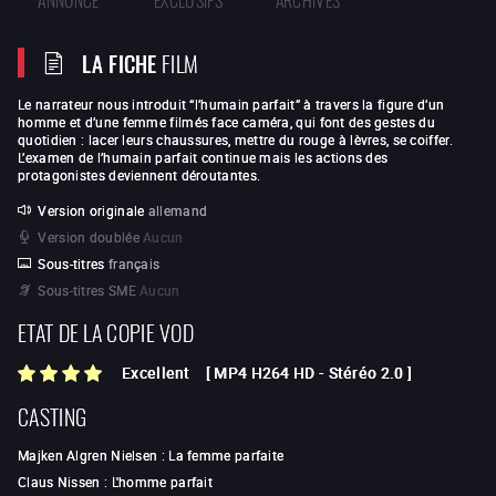
LA FICHE
FILM
Le narrateur nous introduit “l’humain parfait” à travers la figure d’un
homme et d’une femme filmés face caméra, qui font des gestes du
quotidien : lacer leurs chaussures, mettre du rouge à lèvres, se coiffer.
L’examen de l’humain parfait continue mais les actions des
protagonistes deviennent déroutantes.
Version originale
allemand
Version doublée
Aucun
Sous-titres
français
Sous-titres SME
Aucun
ETAT DE LA COPIE VOD
Excellent
[
MP4 H264 HD
-
Stéréo 2.0
]
CASTING
Majken Algren Nielsen
:
La femme parfaite
Claus Nissen
:
L'homme parfait