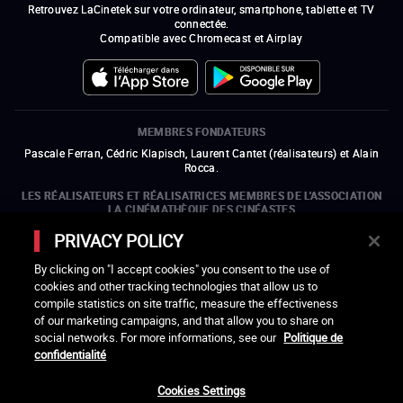
Retrouvez LaCinetek sur votre ordinateur, smartphone, tablette et TV
connectée.
Compatible avec Chromecast et Airplay
MEMBRES FONDATEURS
Pascale Ferran, Cédric Klapisch, Laurent Cantet (
réalisateurs
)
et
Alain
Rocca.
LES RÉALISATEURS ET RÉALISATRICES MEMBRES DE L'ASSOCIATION
LA CINÉMATHÈQUE DES CINÉASTES
Olivier Assayas, Bertrand Bonello, Michel Hazanavicius (représentant de
PRIVACY POLICY
l'ARP), Rebecca Zlotowski et Mikael Buch (représentant de la SRF)
By clicking on "I accept cookies" you consent to the use of
LES ORGANISMES MEMBRES DE L'ASSOCIATION LA CINÉMATHÈQUE
cookies and other tracking technologies that allow us to
DES CINÉASTES
compile statistics on site traffic, measure the effectiveness
ouvre une nouvelle fenêtre
Lien externe
ouvre une nouvelle fenêtre
Lien externe
ouvre une nouvelle fenêtre
Lien externe
ouvre une nouvelle fenêtre
Lien externe
of our marketing campaigns, and that allow you to share on
ouvre une nouvelle fenêtre
Lien externe
ouvre une nouvelle fenêtre
Lien externe
ouvre une nouvelle fenêtre
Lien externe
social networks. For more informations, see our
Politique de
ouvre une nouvelle fenêtre
Lien externe
ouvre une nouvelle fenêtre
Lien externe
ouvre une nouvelle fenêtre
Lien externe
ouvre une nouvelle fenêtre
Lien externe
ouvre une nouvelle fenêtre
Lien externe
confidentialité
ouvre une nouvelle fenêtre
Lien externe
ouvre une nouvelle fenêtre
Lien externe
Cookies Settings