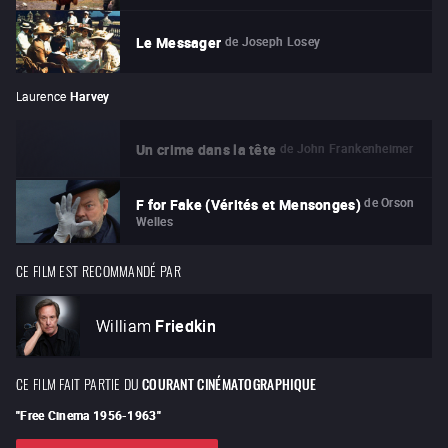
de
Joseph Losey
Le Messager
Laurence
Harvey
de
John Frankenheimer
Un crime dans la tête
de
Orson
F for Fake (Vérités et Mensonges)
Welles
CE FILM EST RECOMMANDÉ PAR
William
Friedkin
CE FILM FAIT PARTIE DU
COURANT CINÉMATOGRAPHIQUE
"
Free Cinema 1956-1963
"