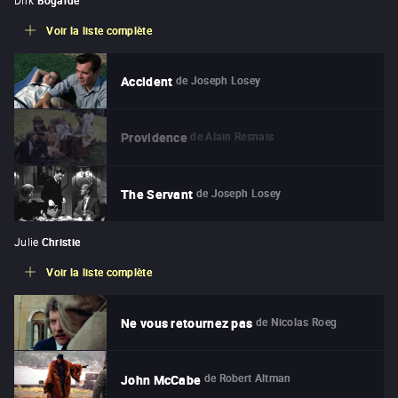
Voir la liste complète
de
Joseph Losey
Accident
de
Alain Resnais
Providence
de
Joseph Losey
The Servant
Julie
Christie
Voir la liste complète
de
Nicolas Roeg
Ne vous retournez pas
de
Robert Altman
John McCabe