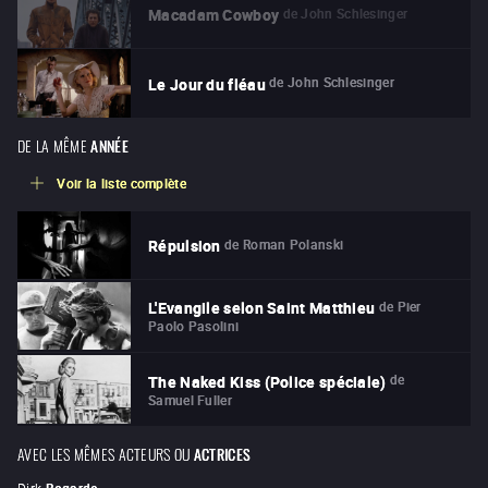
de
John Schlesinger
Macadam Cowboy
de
John Schlesinger
Le Jour du fléau
DE LA MÊME
ANNÉE
Voir la liste complète
de
Roman Polanski
Répulsion
de
Pier
L'Evangile selon Saint Matthieu
Paolo Pasolini
de
The Naked Kiss (Police spéciale)
Samuel Fuller
AVEC LES MÊMES ACTEURS OU
ACTRICES
Dirk
Bogarde