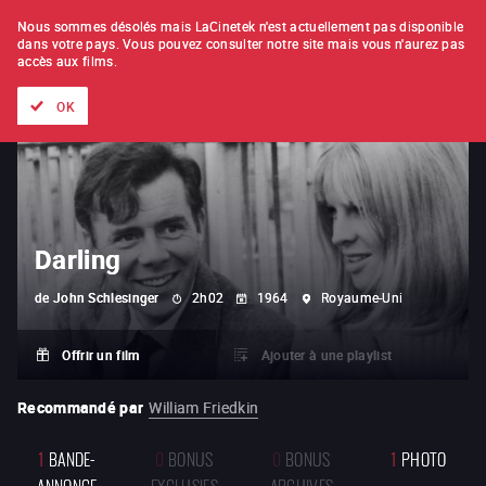
À L'UNITÉ
ABONNEMENT
Nous sommes désolés mais LaCinetek n'est actuellement pas disponible
dans votre pays.
Vous pouvez consulter notre site mais vous n'aurez pas
accès aux films.
Tous les films
Les listes de
Nouveautés
Trésors cachés
OK
Darling
de
John Schlesinger
2h02
1964
Royaume-Uni
Offrir un film
Ajouter à une playlist
Recommandé par
William Friedkin
1
BANDE-
0
BONUS
0
BONUS
1
PHOTO
ANNONCE
EXCLUSIFS
ARCHIVES