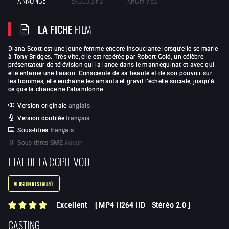
LA FICHE
FILM
Diana Scott est une jeune femme encore insouciante lorsqu’elle se marie
à Tony Bridges. Très vite, elle est repérée par Robert Gold, un célèbre
présentateur de télévision qui la lance dans le mannequinat et avec qui
elle entame une liaison. Consciente de sa beauté et de son pouvoir sur
les hommes, elle enchaîne les amants et gravit l’échelle sociale, jusqu’à
ce que la chance ne l’abandonne.
Version originale
anglais
Version doublée
français
Sous-titres
français
Sous-titres SME
Aucun
ETAT DE LA COPIE VOD
VERSION RESTAURÉE
Excellent
[
MP4 H264 HD
-
Stéréo 2.0
]
CASTING