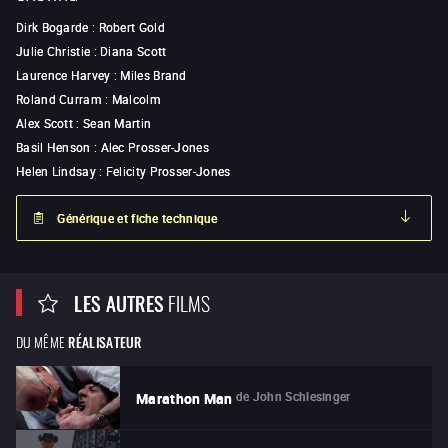
Dirk Bogarde
:
Robert Gold
Julie Christie
:
Diana Scott
Laurence Harvey
:
Miles Brand
Roland Curram
:
Malcolm
Alex Scott
:
Sean Martin
Basil Henson
:
Alec Prosser-Jones
Helen Lindsay
:
Felicity Prosser-Jones
Générique et fiche technique
LES AUTRES
FILMS
DU MÊME
RÉALISATEUR
de
John Schlesinger
Marathon Man