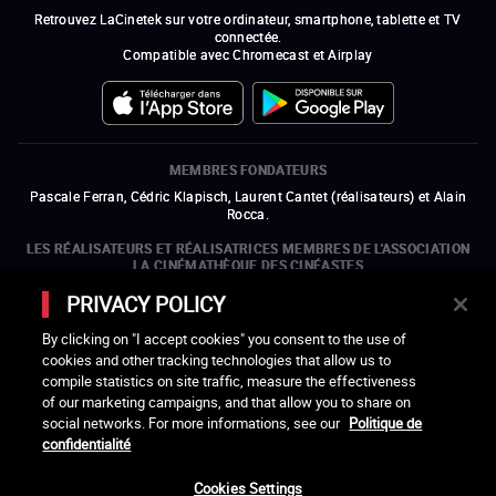
Retrouvez LaCinetek sur votre ordinateur, smartphone, tablette et TV
connectée.
Compatible avec Chromecast et Airplay
MEMBRES FONDATEURS
Pascale Ferran, Cédric Klapisch, Laurent Cantet (
réalisateurs
)
et
Alain
Rocca.
LES RÉALISATEURS ET RÉALISATRICES MEMBRES DE L'ASSOCIATION
LA CINÉMATHÈQUE DES CINÉASTES
Olivier Assayas, Bertrand Bonello, Michel Hazanavicius (représentant de
PRIVACY POLICY
l'ARP), Rebecca Zlotowski et Mikael Buch (représentant de la SRF)
By clicking on "I accept cookies" you consent to the use of
LES ORGANISMES MEMBRES DE L'ASSOCIATION LA CINÉMATHÈQUE
cookies and other tracking technologies that allow us to
DES CINÉASTES
compile statistics on site traffic, measure the effectiveness
ouvre une nouvelle fenêtre
Lien externe
ouvre une nouvelle fenêtre
Lien externe
ouvre une nouvelle fenêtre
Lien externe
ouvre une nouvelle fenêtre
Lien externe
of our marketing campaigns, and that allow you to share on
ouvre une nouvelle fenêtre
Lien externe
ouvre une nouvelle fenêtre
Lien externe
ouvre une nouvelle fenêtre
Lien externe
social networks. For more informations, see our
Politique de
ouvre une nouvelle fenêtre
Lien externe
ouvre une nouvelle fenêtre
Lien externe
ouvre une nouvelle fenêtre
Lien externe
ouvre une nouvelle fenêtre
Lien externe
ouvre une nouvelle fenêtre
Lien externe
confidentialité
ouvre une nouvelle fenêtre
Lien externe
ouvre une nouvelle fenêtre
Lien externe
Cookies Settings