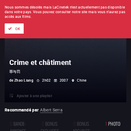
À L'UNITÉ
ABONNEMENT
Nous sommes désolés mais LaCinetek n'est actuellement pas disponible
dans votre pays.
Vous pouvez consulter notre site mais vous n'aurez pas
accès aux films.
Tous les films
Les listes de
Nouveautés
Trésors cachés
OK
Crime et châtiment
罪与罚
de
Zhao Liang
2h02
2007
Chine
Ajouter à une playlist
Recommandé par
Albert Serra
0
BANDE-
0
BONUS
0
BONUS
1
PHOTO
ANNONCE
EXCLUSIFS
ARCHIVES