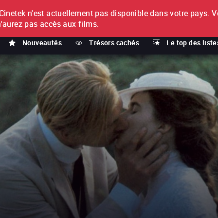
netek n'est actuellement pas disponible dans votre pays.
V
T
n'aurez pas accès aux films.
Nouveautés
Trésors cachés
Le top des liste