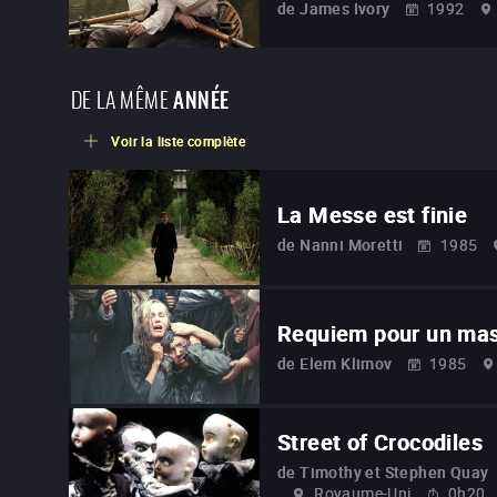
de
James Ivory
1992
DE LA MÊME
ANNÉE
Voir la liste complète
La Messe est finie
de
Nanni Moretti
1985
Requiem pour un ma
de
Elem Klimov
1985
Street of Crocodiles
de
Timothy et Stephen Quay
Royaume-Uni
0h20