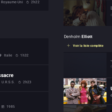
Royaume-Uni
2h22
Denholm
Elliott
Voir la liste complète
Italie
1h32
ssacre
U.R.S.S.
2h23
1985