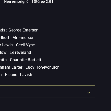
Non renseigné
[
Stéréo 2.0
]
G
nds
:
George Emerson
liott
:
Mr Emerson
y-Lewis
:
Cecil Vyse
llow
:
Le révérand
mith
:
Charlotte Bartlett
nham Carter
:
Lucy Honeychurch
h
:
Eleanor Lavish