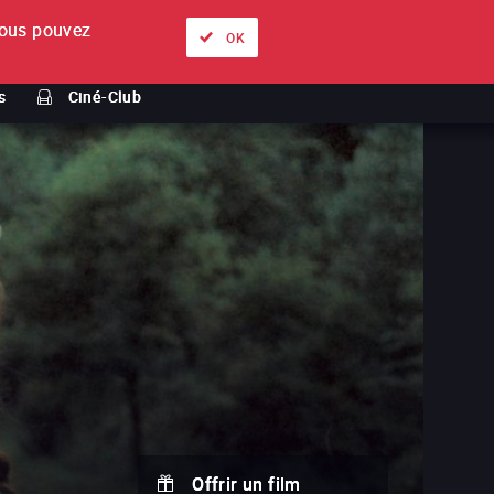
ous pouvez
À propos
Nos offres
Se connecter
FR
OK
s
Ciné-Club
Offrir un film