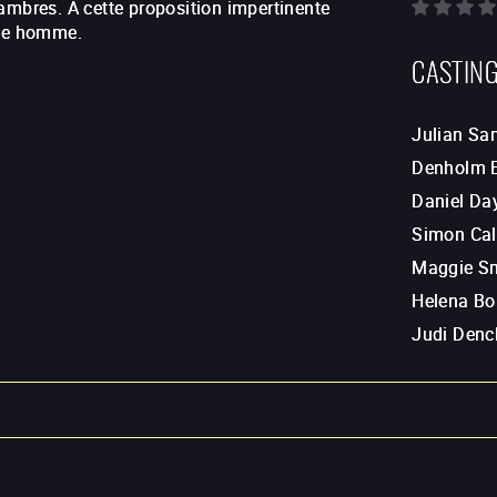
ambres. A cette proposition impertinente
une homme.
CASTIN
Julian Sa
Denholm El
Daniel Da
Simon Ca
Maggie S
Helena Bo
Judi Denc