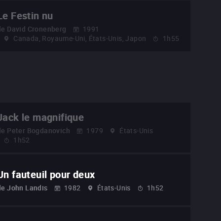
Le Festin nu
de
David Cronenberg
1991
Canada, Royaume-Uni, États-Unis, Japon
1h55
Jack le magnifique
de
Peter Bogdanovich
1979
États-Unis
1h52
Un fauteuil pour deux
de
John Landis
1982
États-Unis
1h52