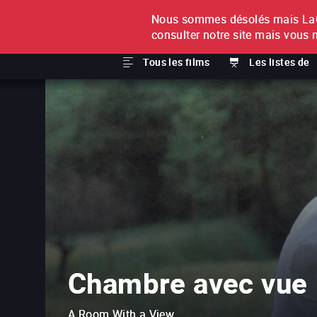
Nous sommes désolés mais LaCi
À L'UNITÉ
ABONNEMEN
consulter notre site mais vous 
Tous les films
Les listes de
Chambre avec vue
A Room With a View