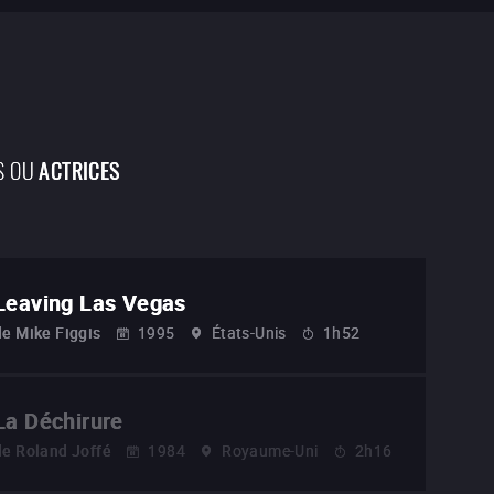
S OU
ACTRICES
Leaving Las Vegas
de
Mike Figgis
1995
États-Unis
1h52
La Déchirure
de
Roland Joffé
1984
Royaume-Uni
2h16