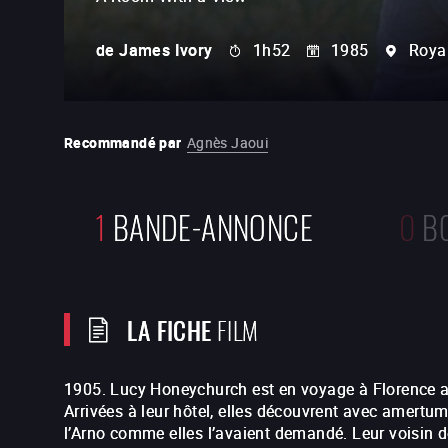
de
James Ivory
1h52
1985
Roya
Recommandé par
Agnès Jaoui
1
BANDE-ANNONCE
0
B
LA FICHE
FILM
1905. Lucy Honeychurch est en voyage à Florence a
Arrivées à leur hôtel, elles découvrent avec amert
l’Arno comme elles l’avaient demandé. Leur voisin d