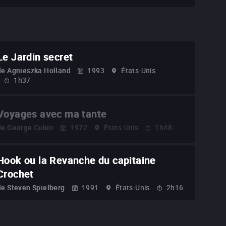
Le Jardin secret
de
Agnieszka Holland
1993
États-Unis
1h37
Voyages avec ma tante
de
George Cukor
1972
États-Unis
1h48
Hook ou la Revanche du capitaine
Crochet
de
Steven Spielberg
1991
États-Unis
2h16