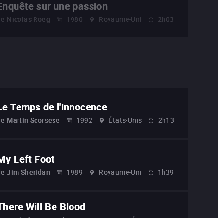
Enquête sur une passion
de
Nicolas Roeg
1980
Royaume-Uni
2h03
Le Temps de l'innocence
de
Martin Scorsese
1992
États-Unis
2h13
My Left Foot
de
Jim Sheridan
1989
Royaume-Uni
1h39
There Will Be Blood