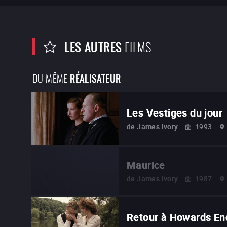
LES AUTRES
FILMS
DU MÊME
RÉALISATEUR
Les Vestiges du jour
de
James Ivory
1993
Maurice
de
James Ivory
1987
Retour à Howards En