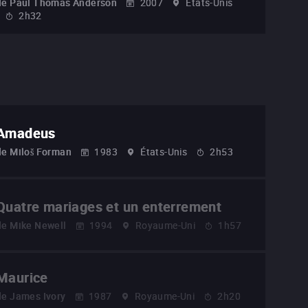
de
Paul Thomas Anderson
2007
États-Unis
2h32
Amadeus
de
Miloš Forman
1983
États-Unis
2h53
Quatre mariages et un enterrement
de
Mike Newell
1994
Royaume-Uni
1h57
Maurice
de
James Ivory
1987
Royaume-Uni
2h20