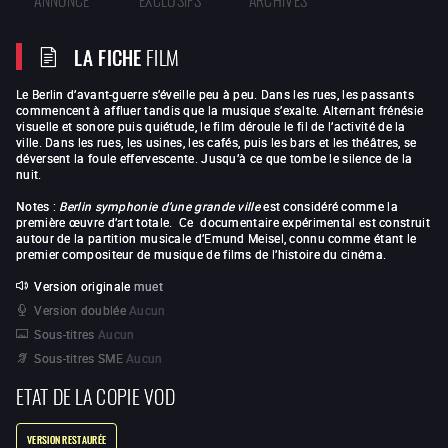
LA FICHE
FILM
Le Berlin d’avant-guerre s’éveille peu à peu. Dans les rues, les passants
commencent à affluer tandis que la musique s’exalte. Alternant frénésie
visuelle et sonore puis quiétude, le film déroule le fil de l’activité de la
ville. Dans les rues, les usines, les cafés, puis les bars et les théâtres, se
déversent la foule effervescente. Jusqu’à ce que tombe le silence de la
nuit.
Notes :
Berlin symphonie d’une grande ville
est considéré comme la
première œuvre d’art totale. Ce documentaire expérimental est construit
autour de la partition musicale d’Emund Meisel, connu comme étant le
premier compositeur de musique de films de l’histoire du cinéma.
Version originale
muet
Version doublée
Aucun
Sous-titres
Aucun
Sous-titres SME
Aucun
ETAT DE LA COPIE VOD
VERSION RESTAURÉE