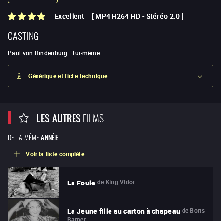
Excellent
[
MP4 H264 HD
-
Stéréo 2.0
]
CASTING
Paul von Hindenburg
:
Lui-même
Générique et fiche technique
LES AUTRES
FILMS
DE LA MÊME
ANNÉE
Voir la liste complète
de
King Vidor
La Foule
de
Boris
La Jeune fille au carton à chapeau
Barnet