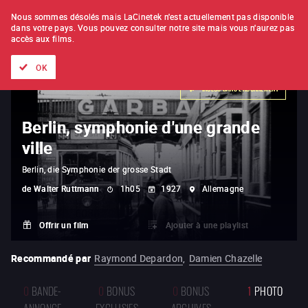
À L'UNITÉ
ABONNEMENT
Nous sommes désolés mais LaCinetek n'est actuellement pas disponible
dans votre pays.
Vous pouvez consulter notre site mais vous n'aurez pas
accès aux films.
Tous les films
Les listes de
Nouveautés
Trésors cachés
OK
INCLUS DANS L'ABONNEMENT
Berlin, symphonie d'une grande
ville
Berlin, die Symphonie der grosse Stadt
de
Walter Ruttmann
1h05
1927
Allemagne
Offrir un film
Ajouter à une playlist
Recommandé par
Raymond Depardon
,
Damien Chazelle
0
BANDE-
0
BONUS
0
BONUS
1
PHOTO
ANNONCE
EXCLUSIFS
ARCHIVES