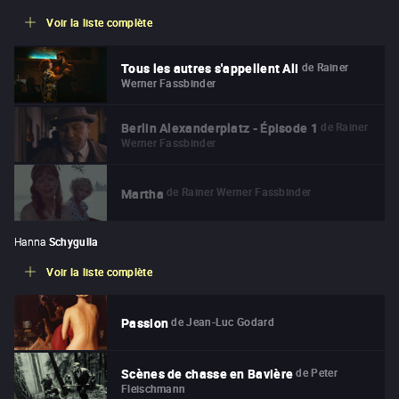
Voir la liste complète
de
Rainer
Tous les autres s'appellent Ali
Werner Fassbinder
de
Rainer
Berlin Alexanderplatz - Épisode 1
Werner Fassbinder
de
Rainer Werner Fassbinder
Martha
Hanna
Schygulla
Voir la liste complète
de
Jean-Luc Godard
Passion
de
Peter
Scènes de chasse en Bavière
Fleischmann