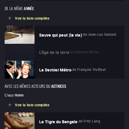
DE LA MÊME
ANNÉE
Voir la liste complète
de
Jean-Luc Godard
Sauve qui peut (la vie)
de
Glauber Rocha
L'Âge de la terre
de
François Truffaut
Le Dernier Métro
AVEC LES MÊMES ACTEURS OU
ACTRICES
Claus
Holm
Voir la liste complète
de
Fritz Lang
Le Tigre du Bengale