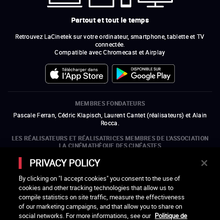
Partout et tout le temps
Retrouvez LaCinetek sur votre ordinateur, smartphone, tablette et TV
connectée.
Compatible avec Chromecast et Airplay
MEMBRES FONDATEURS
Pascale Ferran, Cédric Klapisch, Laurent Cantet (
réalisateurs
)
et
Alain
Rocca.
LES RÉALISATEURS ET RÉALISATRICES MEMBRES DE L'ASSOCIATION
LA CINÉMATHÈQUE DES CINÉASTES
Olivier Assayas, Bertrand Bonello, Michel Hazanavicius (représentant de
PRIVACY POLICY
l'ARP), Rebecca Zlotowski et Mikael Buch (représentant de la SRF)
By clicking on "I accept cookies" you consent to the use of
LES ORGANISMES MEMBRES DE L'ASSOCIATION LA CINÉMATHÈQUE
cookies and other tracking technologies that allow us to
DES CINÉASTES
compile statistics on site traffic, measure the effectiveness
ouvre une nouvelle fenêtre
Lien externe
ouvre une nouvelle fenêtre
Lien externe
ouvre une nouvelle fenêtre
Lien externe
ouvre une nouvelle fenêtre
Lien externe
of our marketing campaigns, and that allow you to share on
ouvre une nouvelle fenêtre
Lien externe
ouvre une nouvelle fenêtre
Lien externe
ouvre une nouvelle fenêtre
Lien externe
social networks. For more informations, see our
Politique de
ouvre une nouvelle fenêtre
Lien externe
ouvre une nouvelle fenêtre
Lien externe
ouvre une nouvelle fenêtre
Lien externe
ouvre une nouvelle fenêtre
Lien externe