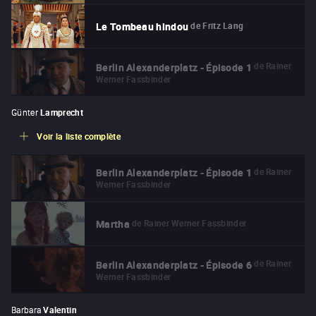
de
Fritz Lang
Le Tombeau hindou
de
Rainer
Berlin Alexanderplatz - Épisode 1
Werner Fassbinder
Günter
Lamprecht
Voir la liste complète
de
Rainer
Berlin Alexanderplatz - Épisode 1
Werner Fassbinder
de
Rainer Werner Fassbinder
Martha
de
Rainer
Berlin Alexanderplatz - Épisode 6
Werner Fassbinder
Barbara
Valentin