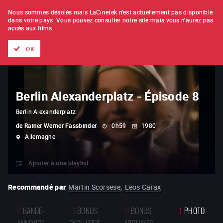
À L'UNITÉ
ABONNEMENT
Nous sommes désolés mais LaCinetek n'est actuellement pas disponible
dans votre pays.
Vous pouvez consulter notre site mais vous n'aurez pas
accès aux films.
Tous les films
Les listes de
Nouveautés
Trésors cachés
OK
Berlin Alexanderplatz - Épisode 8
Berlin Alexanderplatz
de
Rainer Werner Fassbinder
0h59
1980
Allemagne
Ajouter à une playlist
Recommandé par
Martin Scorsese
,
Leos Carax
0
BANDE-
0
BONUS
0
BONUS
1
PHOTO
ANNONCE
EXCLUSIFS
ARCHIVES