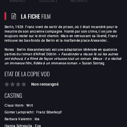
LA FICHE
FILM
Berlin, 1928. Franz vient de sortir de prison, où il était incarcéré pour le
meurtre de son ancienne compagne. Hanté par son crime, il se jure de
toujours rester sur le droit chemin. Mais en retrouvant sa liberté, Franz
retrouve les bas-fonds de Berlin et la malfamée place Alexander…
Notes : Berlin Alexanderplatz est une adaptation télévisée en quatorze
parties du roman d’Alfred Döblin. «
Fassbinder a réussi là où les autres
ont échoué, il a filmé de façon virtuose tout un roman. Mieux : il a réalisé
un immense film, fidèle à un immense roman.
» Susan Sontag.
ETAT DE LA COPIE VOD
Non renseigné
CASTING
Claus Holm
:
Wirt
Günter Lamprecht
:
Franz Biberkopf
Barbara Valentin
:
Ida
Hanna Schygulla
:
Eva