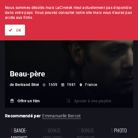
À L'UNITÉ
ABONNEMENT
Nous sommes désolés mais LaCinetek n'est actuellement pas disponible
dans votre pays.
Vous pouvez consulter notre site mais vous n'aurez pas
accès aux films.
Tous les films
Les listes de
Nouveautés
Trésors cachés
OK
Beau-père
de
Bertrand Blier
1h59
1981
France
Offrir un film
Ajouter à une playlist
Recommandé par
Emmanuelle Bercot
1
BANDE-
0
BONUS
0
BONUS
1
PHOTO
ANNONCE
EXCLUSIFS
ARCHIVES