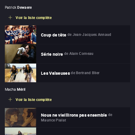
Patrick
Dewaere
Voir la liste complète
de
Jean-Jacques Annaud
Coup de tête
de
Alain Corneau
Série noire
de
Bertrand Blier
Les Valseuses
Macha
Méril
Voir la liste complète
de
Nous ne vieillirons pas ensemble
Maurice Pialat