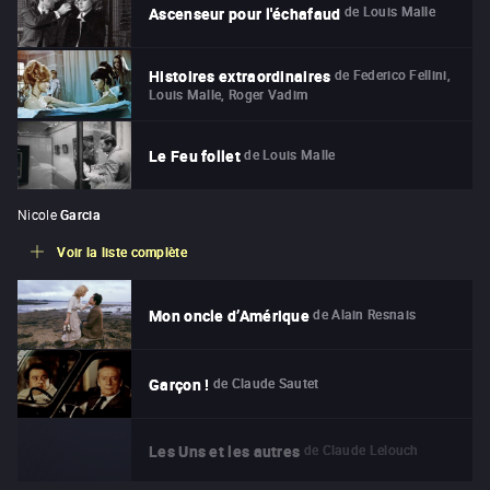
de
Louis Malle
Ascenseur pour l'échafaud
de
Federico Fellini,
Histoires extraordinaires
Louis Malle, Roger Vadim
de
Louis Malle
Le Feu follet
Nicole
Garcia
Voir la liste complète
de
Alain Resnais
Mon oncle d’Amérique
de
Claude Sautet
Garçon !
de
Claude Lelouch
Les Uns et les autres