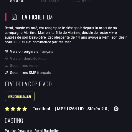
LA FICHE
FILM
Rémi, musicien raté, est rongé par le désespoir depuis la mort de sa
compagne Martine. Marion, la fille de Martine, décide de rester vivre
auprès de son beau-père. L’adolescente de 14 ans avoue à Rémi son désir
pour lui. Celui-ci commence par résister…
Version originale
français
Version doublée
Aucun
Sous-titres
Aucun
Sous-titres SME
français
ETAT DE LA COPIE VOD
VERSION RESTAURÉE
Excellent
[
MP4 H264 HD
-
Stéréo 2.0
]
CASTING
Patrick Dewaere
:
Rémi Bachelier