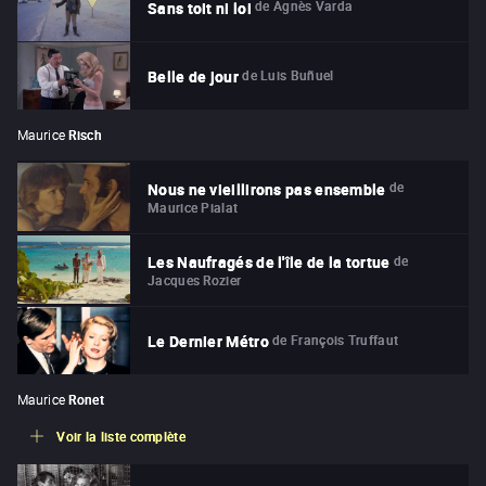
de
Agnès Varda
Sans toit ni loi
de
Luis Buñuel
Belle de jour
Maurice
Risch
de
Nous ne vieillirons pas ensemble
Maurice Pialat
de
Les Naufragés de l'île de la tortue
Jacques Rozier
de
François Truffaut
Le Dernier Métro
Maurice
Ronet
Voir la liste complète