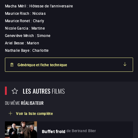
Macha Méril
:
Hôtesse de l'anniversaire
Maurice Risch
:
Nicolas
Maurice Ronet
:
Charly
Nicole Garcia
:
Martine
Geneviève Mnich
:
Simone
Ariel Besse
:
Marion
Nathalie Baye
:
Charlotte
Générique et fiche technique
LES AUTRES
FILMS
DU MÊME
RÉALISATEUR
Voir la liste complète
de
Bertrand Blier
Buffet froid