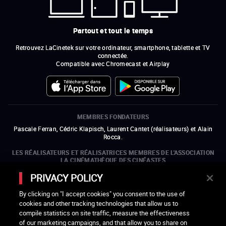
Partout et tout le temps
Retrouvez LaCinetek sur votre ordinateur, smartphone, tablette et TV
connectée.
Compatible avec Chromecast et Airplay
MEMBRES FONDATEURS
Pascale Ferran, Cédric Klapisch, Laurent Cantet (
réalisateurs
)
et
Alain
Rocca.
LES RÉALISATEURS ET RÉALISATRICES MEMBRES DE L'ASSOCIATION
LA CINÉMATHÈQUE DES CINÉASTES
Olivier Assayas, Bertrand Bonello, Michel Hazanavicius (représentant de
PRIVACY POLICY
l'ARP), Rebecca Zlotowski et Mikael Buch (représentant de la SRF)
By clicking on "I accept cookies" you consent to the use of
LES ORGANISMES MEMBRES DE L'ASSOCIATION LA CINÉMATHÈQUE
cookies and other tracking technologies that allow us to
DES CINÉASTES
compile statistics on site traffic, measure the effectiveness
ouvre une nouvelle fenêtre
Lien externe
ouvre une nouvelle fenêtre
Lien externe
ouvre une nouvelle fenêtre
Lien externe
ouvre une nouvelle fenêtre
Lien externe
of our marketing campaigns, and that allow you to share on
ouvre une nouvelle fenêtre
Lien externe
ouvre une nouvelle fenêtre
Lien externe
ouvre une nouvelle fenêtre
Lien externe