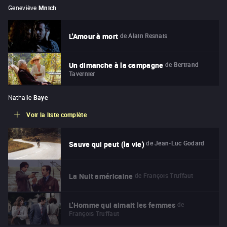
Geneviève
Mnich
de
Alain Resnais
L'Amour à mort
de
Bertrand
Un dimanche à la campagne
Tavernier
Nathalie
Baye
Voir la liste complète
de
Jean-Luc Godard
Sauve qui peut (la vie)
de
François Truffaut
La Nuit américaine
de
L'Homme qui aimait les femmes
François Truffaut