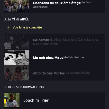
de
Roy
Chansons du deuxième étage
Andersson
DE LA MÊME
ANNÉE
Voir la liste complète
de
Albert Maysles & David Maysles
Salesman
& Charlotte Zwerin
de
Eric Rohmer
Ma nuit chez Maud
de
Glauber Rocha
Antonio Das Mortes
CE FILM EST RECOMMANDÉ PAR
Joachim
Trier