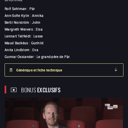
Rolf Sohlman
:
Pär
Ann-Sofie Kylin
:
Annika
Bertil Norström
:
John
Margreth Weivers
:
Elsa
Lennart Tellfeldt
:
Lasse
Maud Backéus
:
Gunhild
Anita Lindblom
:
Eva
Gunnar Ossiander
:
Le grand-père de Pär
Générique et fiche technique
BONUS
EXCLUSIFS