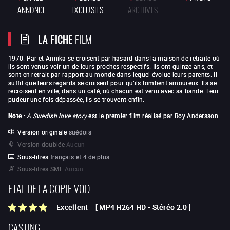
ANNONCE
EXCLUSIFS
ARCHIVES
LA FICHE
FILM
1970. Pär et Annika se croisent par hasard dans la maison de retraite où
ils sont venus voir un de leurs proches respectifs. Ils ont quinze ans, et
sont en retrait par rapport au monde dans lequel évolue leurs parents. Il
suffit que leurs regards se croisent pour qu’ils tombent amoureux. Ils se
recroisent en ville, dans un café, où chacun est venu avec sa bande. Leur
pudeur une fois dépassée, ils se trouvent enfin.
Note :
A Swedish love story
est le premier film réalisé par Roy Andersson.
Version originale
suédois
Version doublée
Aucun
Sous-titres
français et 4 de plus
Sous-titres SME
Aucun
ETAT DE LA COPIE VOD
Excellent
[
MP4 H264 HD
-
Stéréo 2.0
]
CASTING