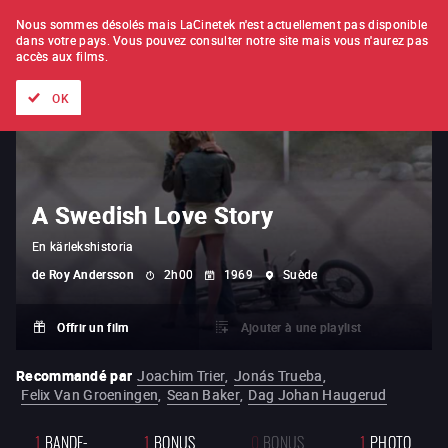
À L'UNITÉ
ABONNEMENT
Nous sommes désolés mais LaCinetek n'est actuellement pas disponible
dans votre pays.
Vous pouvez consulter notre site mais vous n'aurez pas
accès aux films.
Tous les films
Les listes de
Nouveautés
Trésors cachés
OK
A Swedish Love Story
En kärlekshistoria
de
Roy Andersson
2h00
1969
Suède
Offrir un film
Ajouter à une playlist
Recommandé par
Joachim Trier
,
Jonás Trueba
,
Felix Van Groeningen
,
Sean Baker
,
Dag Johan Haugerud
1
BANDE-
1
BONUS
0
BONUS
1
PHOTO