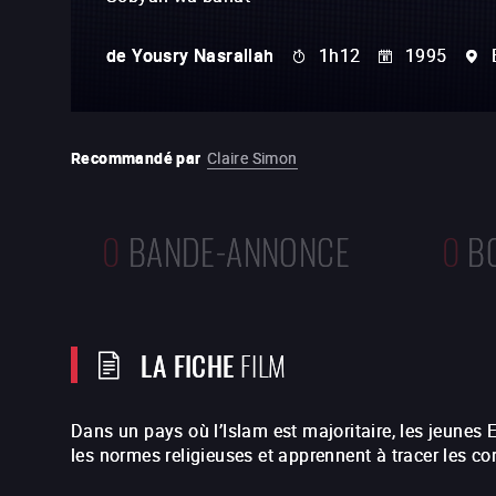
de
Yousry Nasrallah
1h12
1995
Recommandé par
Claire Simon
0
BANDE-ANNONCE
0
B
LA FICHE
FILM
Dans un pays où l’Islam est majoritaire, les jeunes
les normes religieuses et apprennent à tracer les con