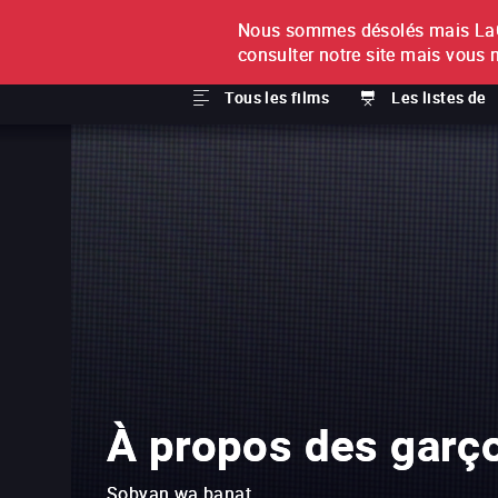
Nous sommes désolés mais LaCi
À L'UNITÉ
ABONNEMEN
consulter notre site mais vous 
Tous les films
Les listes de
À propos des garçon
Sobyan wa banat