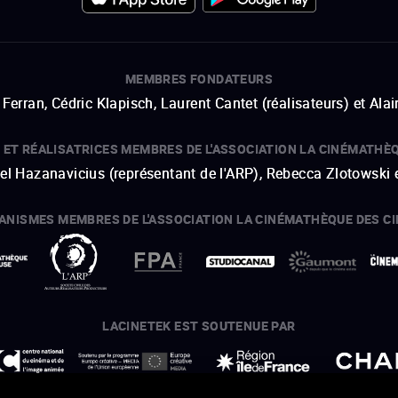
MEMBRES FONDATEURS
Ferran, Cédric Klapisch, Laurent Cantet (
réalisateurs
)
et
Alai
 ET RÉALISATRICES MEMBRES DE L'ASSOCIATION LA CINÉMATHÈ
hel Hazanavicius (représentant de l'ARP), Rebecca Zlotowski 
ANISMES MEMBRES DE L'ASSOCIATION LA CINÉMATHÈQUE DES C
ouvre une nouvelle fenêtre
Lien externe
ouvre une nouvelle fenêtre
Lien externe
ouvre une nouvelle fenêtre
Lien externe
ouvre une nouvelle fenêtre
Lien externe
LACINETEK EST SOUTENUE PAR
ouvre une nouvelle fenêtre
Lien externe
ouvre une nouvelle fenêtre
Lien externe
ouvre une nouvelle fenêtre
Lien externe
ouvre une nouvelle fenêtre
Lien externe