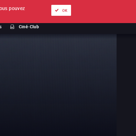
ous pouvez
À propos
Nos offres
Se connecter
FR
OK
s
Ciné-Club