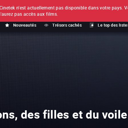
netek n'est actuellement pas disponible dans votre pays.
V
T
n'aurez pas accès aux films.
Nouveautés
Trésors cachés
Le top des liste
s, des filles et du voile