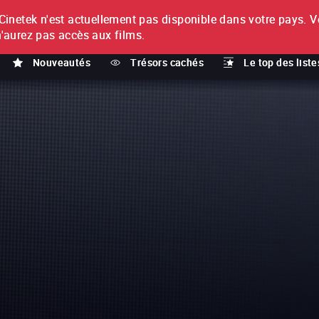
netek n'est actuellement pas disponible dans votre pays.
V
T
n'aurez pas accès aux films.
Nouveautés
Trésors cachés
Le top des liste