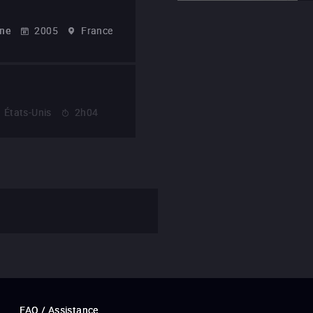
nne
2005
France
États-Unis
2h04
FAQ / Assistance