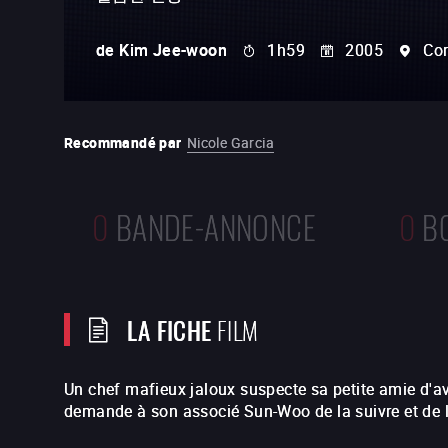
de
Kim Jee-woon
1h59
2005
Co
Recommandé par
Nicole Garcia
0
BANDE-ANNONCE
0
B
LA FICHE
FILM
Un chef mafieux jaloux suspecte sa petite amie d'av
demande à son associé Sun-Woo de la suivre et de l