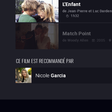
L'Enfant
de
Jean-Pierre et Luc Darde
1h32
Match Point
de
Woody Allen
2005
CE FILM EST RECOMMANDÉ PAR
Nicole
Garcia