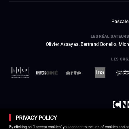
Pascale 
LES RÉALISATEURS
Olivier Assayas, Bertrand Bonello, Mic
LES ORG
ouvre une nouvelle fenêtre
Lien externe
ouvre une nouvelle fenêtre
Lien externe
ouvre une nouvelle fenêtre
Lien externe
ouvre une nouvelle fenêtre
Lien externe
ouvre une nouvelle fenêtre
Lien externe
PRIVACY POLICY
By clicking on "I accept cookies" you consent to the use of cookies and ot