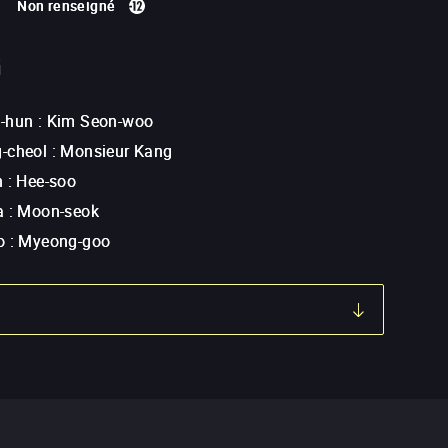
Non renseigné
G
-hun
:
Kim Seon-woo
-cheol
:
Monsieur Kang
h
:
Hee-soo
a
:
Moon-seok
o
:
Myeong-goo