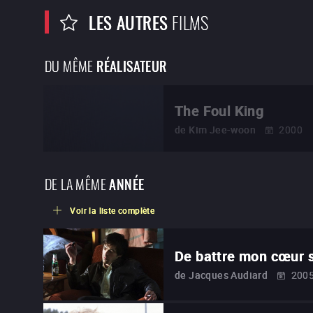
LES AUTRES
FILMS
DU MÊME
RÉALISATEUR
The Foul King
de
Kim Jee-woon
2000
DE LA MÊME
ANNÉE
Voir la liste complète
De battre mon cœur s
de
Jacques Audiard
200