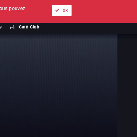
ous pouvez
À propos
Nos offres
Se connecter
FR
OK
s
Ciné-Club