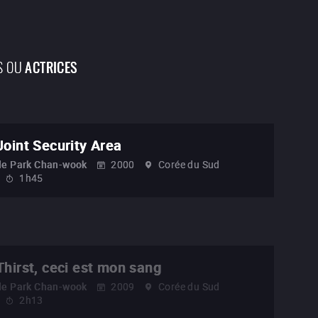
S OU
ACTRICES
Joint Security Area
de
Park Chan-wook
2000
Corée du Sud
1h45
Thirst, ceci est mon sang
de
Park Chan-wook
2009
Corée du Sud
2h13