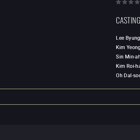
CASTIN
Lee Byung
Kim Yeong
Sin Min-a
Kim Roi-h
Oh Dal-so