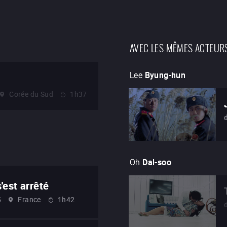
AVEC LES MÊMES ACTEUR
Lee
Byung-hun
Corée du Sud
1h37
Oh
Dal-soo
'est arrêté
5
France
1h42