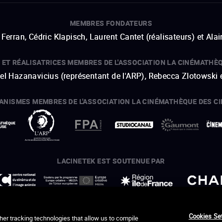
MEMBRES FONDATEURS
Ferran, Cédric Klapisch, Laurent Cantet (
réalisateurs
)
et
Alai
 ET RÉALISATRICES MEMBRES DE L'ASSOCIATION LA CINÉMATHÈ
hel Hazanavicius (représentant de l'ARP), Rebecca Zlotowski 
ANISMES MEMBRES DE L'ASSOCIATION LA CINÉMATHÈQUE DES C
ouvre une nouvelle fenêtre
Lien externe
ouvre une nouvelle fenêtre
Lien externe
ouvre une nouvelle fenêtre
Lien externe
ouvre une nouvelle fenêtre
Lien externe
LACINETEK EST SOUTENUE PAR
ouvre une nouvelle fenêtre
Lien externe
ouvre une nouvelle fenêtre
Lien externe
ouvre une nouvelle fenêtre
Lien externe
ouvre une nouvelle fenêtre
Lien externe
REMERCIEMENTS - CRÉDITS
Cookies Se
her tracking technologies that allow us to compile