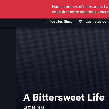
Nous sommes désolés mais LaCi
À L'UNITÉ
ABONNEMEN
consulter notre site mais vous 
Tous les films
Les listes de
A Bittersweet Life
달콤한 인생