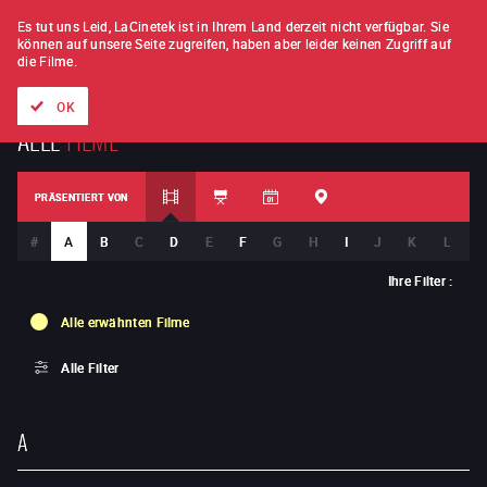
FILM FÜR FILM
ABONNEMENT
Es tut uns Leid, LaCinetek ist in Ihrem Land derzeit nicht verfügbar.
Sie
können auf unsere Seite zugreifen, haben aber leider keinen Zugriff auf
die Filme.
Alle Filme
Listen von
Neuheiten
Hidden Treasures
Topli
OK
ALLE
FILME
PRÄSENTIERT VON
#
A
B
C
D
E
F
G
H
I
J
K
L
Ihre Filter
:
Alle erwähnten Filme
Alle Filter
A