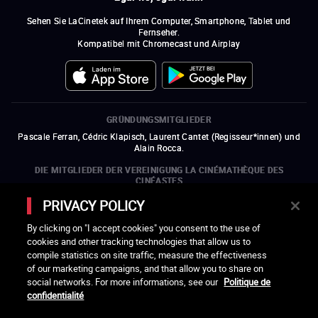
Sehen Sie LaCinetek auf Ihrem Computer, Smartphone, Tablet und
Fernseher.
Kompatibel mit Chromecast und Airplay
GRÜNDUNGSMITGLIEDER
Pascale Ferran, Cédric Klapisch, Laurent Cantet (
Regisseur*innen
)
und
Alain Rocca.
DIE MITGLIEDER DER VEREINIGUNG LA CINÉMATHÈQUE DES
CINÉASTES
Olivier Assayas, Bertrand Bonello, Michel Hazanavicius (Repräsentant der
PRIVACY POLICY
ARP), Rebecca Zlotowski und Mikael Buch (Repräsentant der SRF)
By clicking on "I accept cookies" you consent to the use of
DIE MITGLIEDSORGANISATIONEN DER VEREINIGUNG LA
cookies and other tracking technologies that allow us to
CINÉMATHÈQUE DES CINÉASTES
compile statistics on site traffic, measure the effectiveness
ein neues Fenster öffnen
externer Link
ein neues Fenster öffnen
externer Link
ein neues Fenster öffnen
externer Link
ein neues Fenster öffnen
externer Link
of our marketing campaigns, and that allow you to share on
ein neues Fenster öffnen
externer Link
ein neues Fenster öffnen
externer Link
ein neues Fenster öffnen
externer Link
social networks. For more informations, see our
Politique de
ein neues Fenster öffnen
externer Link
ein neues Fenster öffnen
externer Link
ein neues Fenster öffnen
externer Link
ein neues Fenster öffnen
externer Link
ein neues Fenster öffnen
externer Link
confidentialité
ein neues Fenster öffnen
externer Link
ein neues Fenster öffnen
externer Link