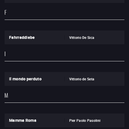
F
Fahrraddiebe
Vittorio De Sica
I
Il mondo perduto
Vittorio de Seta
M
Mamma Roma
Pier Paolo Pasolini