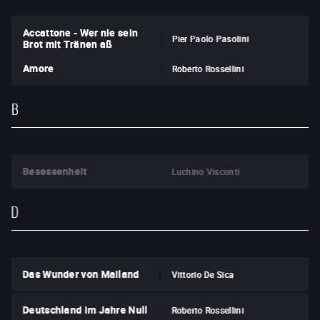
Accattone - Wer nie sein
Pier Paolo Pasolini
Brot mit Tränen aß
Amore
Roberto Rossellini
B
Besessenheit
Luchino Visconti
D
Das Wunder von Mailand
Vittorio De Sica
Deutschland im Jahre Null
Roberto Rossellini