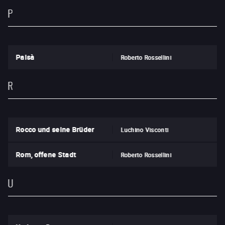
P
Paisà
Roberto Rossellini
R
Rocco und seine Brüder
Luchino Visconti
Rom, offene Stadt
Roberto Rossellini
U