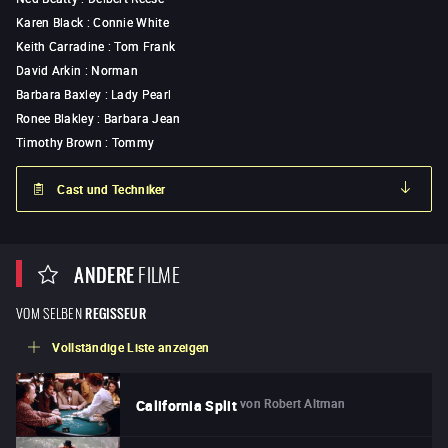
Karen Black
:
Connie White
Keith Carradine
:
Tom Frank
David Arkin
:
Norman
Barbara Baxley
:
Lady Pearl
Ronee Blakley
:
Barbara Jean
Timothy Brown
:
Tommy
Cast und Techniker
ANDERE
FILME
VOM SELBEN
REGISSEUR
Vollständige Liste anzeigen
von
Robert Altman
California Split