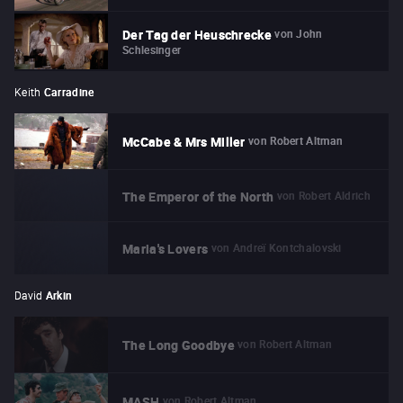
von
John
Der Tag der Heuschrecke
Schlesinger
Keith
Carradine
von
Robert Altman
McCabe & Mrs Miller
von
Robert Aldrich
The Emperor of the North
von
Andreï Kontchalovski
Maria's Lovers
David
Arkin
von
Robert Altman
The Long Goodbye
von
Robert Altman
MASH