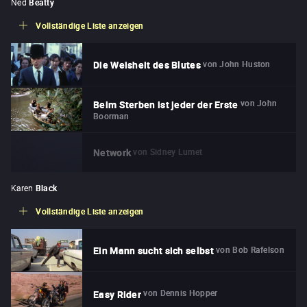
Ned
Beatty
Vollständige Liste anzeigen
von
John Huston
Die Weisheit des Blutes
von
John
Beim Sterben ist jeder der Erste
Boorman
von
Sidney Lumet
Network
Karen
Black
Vollständige Liste anzeigen
von
Bob Rafelson
Ein Mann sucht sich selbst
von
Dennis Hopper
Easy Rider