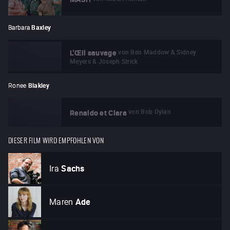
Barbara
Baxley
von
Ben Maddow & Sidney
L'Œil sauvage
Meyers & Joseph Strick
Ronee
Blakley
von
Bob Dylan
Renaldo et Clara
DIESER FILM WIRD EMPFOHLEN VON
Ira
Sachs
Maren
Ade