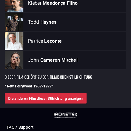
Kleber
Mendonça Filho
Todd
Haynes
Patrice
Leconte
John
Cameron Mitchell
DIESER FILM GEHÖRT ZU DER
FILMISCHEN STILRICHTUNG
"
New Hollywood 1967-1977
"
Die anderen Film dieser Stilrichtung anzeigen
FAQ / Support