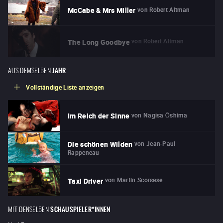
von
Robert Altman
McCabe & Mrs Miller
von
Robert Altman
The Long Goodbye
AUS DEMSELBEN
JAHR
Vollständige Liste anzeigen
von
Nagisa Ōshima
Im Reich der Sinne
von
Jean-Paul
Die schönen Wilden
Rappeneau
von
Martin Scorsese
Taxi Driver
MIT DENSELBEN
SCHAUSPIELER*INNEN