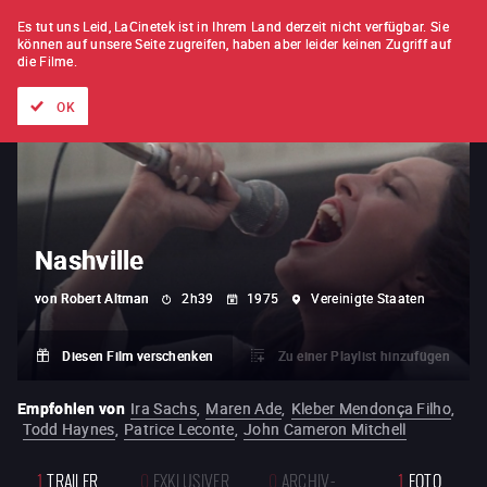
FILM FÜR FILM
ABONNEMENT
Es tut uns Leid, LaCinetek ist in Ihrem Land derzeit nicht verfügbar.
Sie
können auf unsere Seite zugreifen, haben aber leider keinen Zugriff auf
die Filme.
Alle Filme
Listen von
Neuheiten
Hidden Treasures
Topli
OK
Nashville
von
Robert Altman
2h39
1975
Vereinigte Staaten
Diesen Film verschenken
Zu einer Playlist hinzufügen
Empfohlen von
Ira Sachs
,
Maren Ade
,
Kleber Mendonça Filho
,
Todd Haynes
,
Patrice Leconte
,
John Cameron Mitchell
1
TRAILER
0
EXKLUSIVER
0
ARCHIV-
1
FOTO