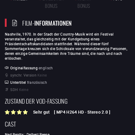
BONUS
BONUS
FILM-
INFORMATIONEN
Nashville, 1970. In der Stadt der Country-Musik wird ein Festival
veranstaltet, das gleichzeitig mit der Kundgebung eines
Präsidentschaftskandidaten stattfindet. Während dieser fünf
Sommertage kreuzen sich die Schicksale von vierundzwanzig Personen,
deren einzige Gemeinsamkeiten ihre Träume sind, die nach und nach
erlöschen.
Originalfassung
englisch
synchr. Version
Keine
Untertitel
französisch
SDH
Keine
ZUSTAND DER VOD-FASSUNG
Sehr gut
[
MP4 H264 HD
-
Stereo 2.0
]
CAST
Ned Beatty
:
Delbert Reese