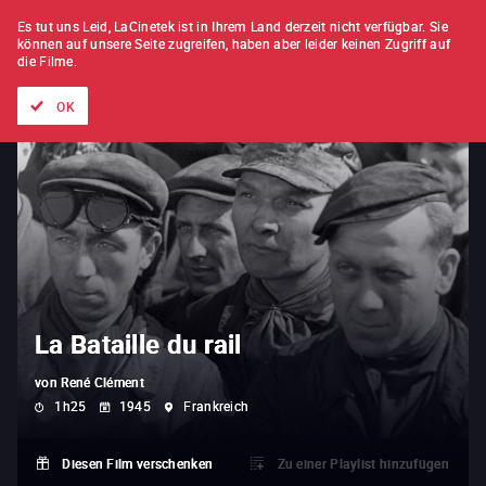
FILM FÜR FILM
ABONNEMENT
Es tut uns Leid, LaCinetek ist in Ihrem Land derzeit nicht verfügbar.
Sie
können auf unsere Seite zugreifen, haben aber leider keinen Zugriff auf
die Filme.
Alle Filme
Listen von
Neuheiten
Hidden Treasures
Topli
OK
La Bataille du rail
von
René Clément
1h25
1945
Frankreich
Diesen Film verschenken
Zu einer Playlist hinzufügen