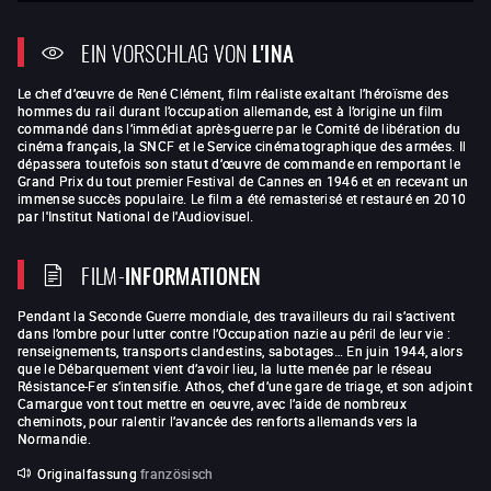
EIN VORSCHLAG VON
L'INA
Le chef d’œuvre de René Clément, film réaliste exaltant l’héroïsme des
hommes du rail durant l’occupation allemande, est à l’origine un film
commandé dans l’immédiat après-guerre par le Comité de libération du
cinéma français, la SNCF et le Service cinématographique des armées. Il
dépassera toutefois son statut d’œuvre de commande en remportant le
Grand Prix du tout premier Festival de Cannes en 1946 et en recevant un
immense succès populaire. Le film a été remasterisé et restauré en 2010
par l'Institut National de l'Audiovisuel.
FILM-
INFORMATIONEN
Pendant la Seconde Guerre mondiale, des travailleurs du rail s’activent
dans l’ombre pour lutter contre l’Occupation nazie au péril de leur vie :
renseignements, transports clandestins, sabotages… En juin 1944, alors
que le Débarquement vient d’avoir lieu, la lutte menée par le réseau
Résistance-Fer s’intensifie. Athos, chef d’une gare de triage, et son adjoint
Camargue vont tout mettre en oeuvre, avec l’aide de nombreux
cheminots, pour ralentir l’avancée des renforts allemands vers la
Normandie.
Originalfassung
französisch