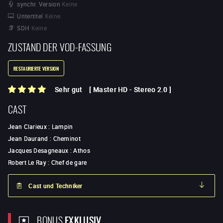
synchr. Version
Keine
Untertitel
Keine
SDH
Keine
ZUSTAND DER VOD-FASSUNG
RESTAURIERTE VERSION
Sehr gut
[
Master HD
-
Stereo 2.0
]
CAST
Jean Clarieux
:
Lampin
Jean Daurand
:
Cheminot
Jacques Desagneaux
:
Athos
Robert Le Ray
:
Chef de gare
Cast und Techniker
BONUS
EXKLUSIV