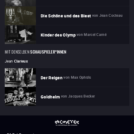
von
Jean Cocteau
Die Schöne und das Biest
von
Marcel Carné
Kinder des Olymp
MIT DENSELBEN
SCHAUSPIELER*INNEN
Jean
Clarieux
von
Max Ophüls
Der Reigen
von
Jacques Becker
Goldhelm