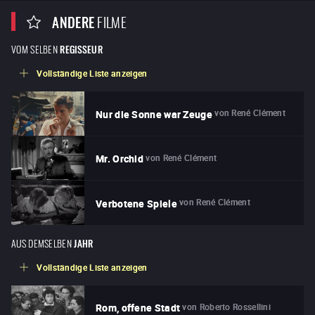
ANDERE
FILME
VOM SELBEN
REGISSEUR
Vollständige Liste anzeigen
von
René Clément
Nur die Sonne war Zeuge
von
René Clément
Mr. Orchid
von
René Clément
Verbotene Spiele
AUS DEMSELBEN
JAHR
Vollständige Liste anzeigen
von
Roberto Rossellini
Rom, offene Stadt