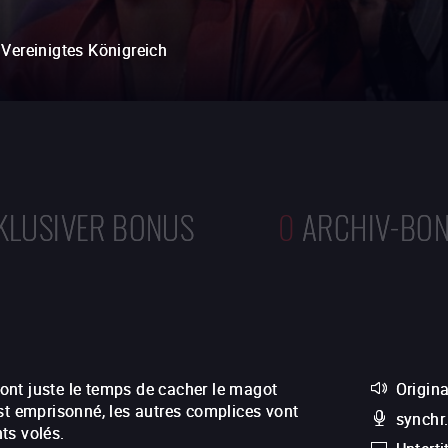
Vereinigtes Königreich
KLUSIVER BONUS
0
ARCHIV-BO
, ont juste le temps de cacher le magot
Origin
st emprisonné, les autres complices vont
synchr
ts volés.