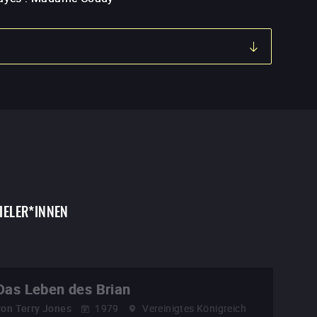
IELER*INNEN
Das Leben des Brian
von
Terry Jones
1979
Vereinigtes Königreich