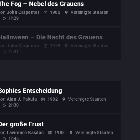
The Fog – Nebel des Grauens
von
John Carpenter
1980
Vereinigte Staaten
1h29
Halloween – Die Nacht des Grauens
von
John Carpenter
1978
Vereinigte Staaten
1h31
Sophies Entscheidung
von
Alan J. Pakula
1982
Vereinigte Staaten
2h30
Der große Frust
von
Lawrence Kasdan
1983
Vereinigte Staaten
1h45