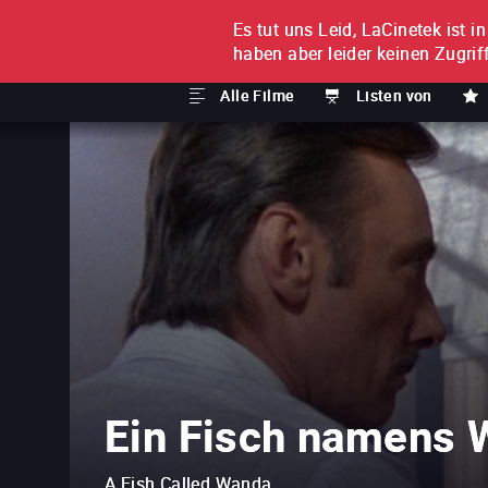
Es tut uns Leid, LaCinetek ist i
FILM FÜR FILM
ABONNE
haben aber leider keinen Zugriff
Alle Filme
Listen von
Ein Fisch namens
A Fish Called Wanda