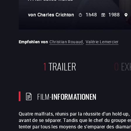
von
Charles Crichton
1h48
1988
Empfohlen von
Christian Rouaud
,
Valérie Lemercier
1
TRAILER
0
EX
FILM-
INFORMATIONEN
Quatre malfrats, réunis par la réussite d’un hold-up
avant de se séparer. Tandis que le chef du groupe e
tenter par tous les moyens de s’emparer des diaman