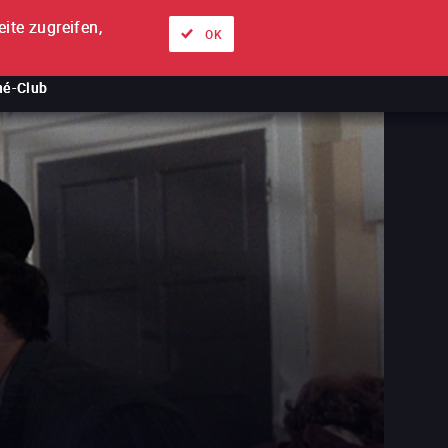
ite zugreifen,
Über uns
Unsere Angebote
Anmelden
DE
OK
né-Club