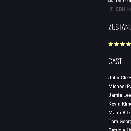
Unterti
SDH
K
ZUSTAN
CAST
John Clee
Michael P
Jamie Lee
Kevin Klin
Maria Ait
Tom Geor
Patricia 