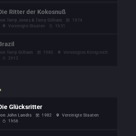
Die Ritter der Kokosnuß
von
Terry Jones & Terry Gilliam
1974
Vereinigte Staaten
1h31
Brazil
von
Terry Gilliam
1985
Vereinigtes Königreich
2h12
n
Die Glücksritter
von
John Landis
1982
Vereinigte Staaten
1h56