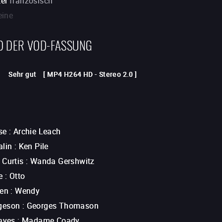
tel
französisch
eine
D DER VOD-FASSUNG
Sehr gut
[
MP4 H264 HD
-
Stereo 2.0
]
se
:
Archie Leach
alin
:
Ken Pile
 Curtis
:
Wanda Gershwitz
e
:
Otto
ken
:
Wendy
geson
:
Georges Thomason
Hayes
:
Madame Coady