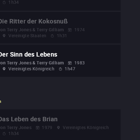
1h34
Die Ritter der Kokosnuß
von
Terry Jones & Terry Gilliam
1974
Vereinigte Staaten
1h31
Der Sinn des Lebens
von
Terry Jones & Terry Gilliam
1983
Vereinigtes Königreich
1h47
n
Das Leben des Brian
von
Terry Jones
1979
Vereinigtes Königreich
1h34