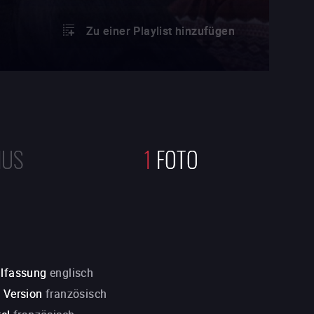
Zu einer Playlist hinzufügen
NUS
1
FOTO
alfassung
englisch
. Version
französisch