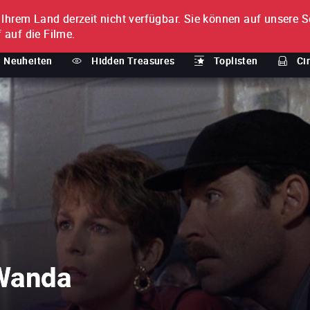
n Ihrem Land derzeit nicht verfügbar.
Sie können auf unsere Se
MENT
 auf die Filme.
Neuheiten
Hidden Treasures
Toplisten
Ci
 Wanda