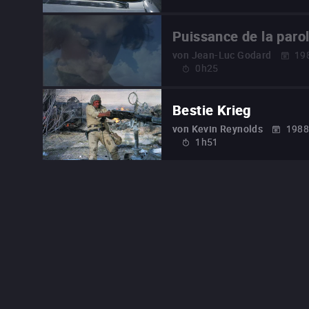
Puissance de la paro
von
Jean-Luc Godard
19
0h25
Bestie Krieg
von
Kevin Reynolds
198
1h51