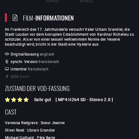
FILM-
INFORMATIONEN
Im Frankreich des 17. Jahrhunderts versucht Vater Urbain Grandier, die
Stadt Loudun vor dem korrupten Establishment von Kardinal Richelieu zu
schützen. Als er von einer sexuell verklemmten Nonne der Hexerei
beschuldigt wird, bricht in der Stadt eine Hysterie aus.
Originalfassung
englisch
synchr. Version
französisch
Untertitel
französisch
SDH
Keine
ZUSTAND DER VOD-FASSUNG
Sehr gut
[
MP4 H264 SD
-
Stereo 2.0
]
CAST
Vanessa Redgrave
:
Soeur Jeanne
Oliver Reed
:
Ubrain Grandier
Michael Gothard
:
Père Barre