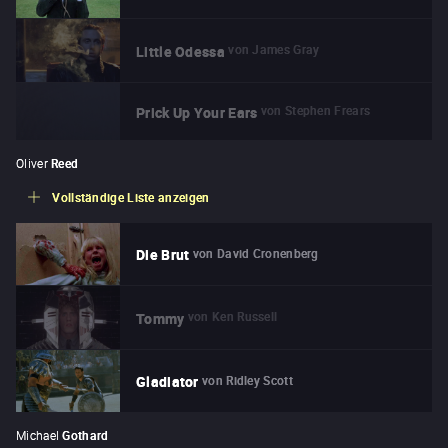
von
James Gray
Little Odessa
von
Stephen Frears
Prick Up Your Ears
Oliver
Reed
Vollständige Liste anzeigen
von
David Cronenberg
Die Brut
von
Ken Russell
Tommy
von
Ridley Scott
Gladiator
Michael
Gothard