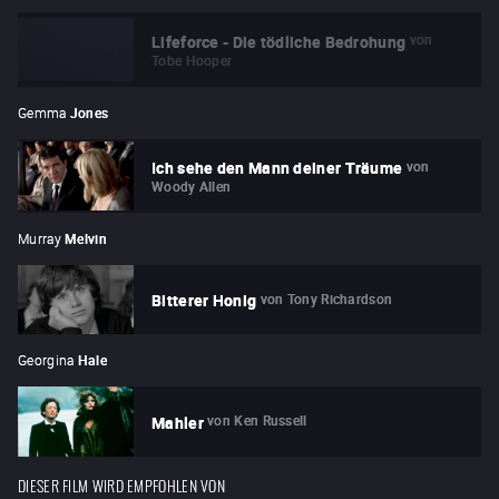
von
Lifeforce - Die tödliche Bedrohung
Tobe Hooper
Gemma
Jones
von
Ich sehe den Mann deiner Träume
Woody Allen
Murray
Melvin
von
Tony Richardson
Bitterer Honig
Georgina
Hale
von
Ken Russell
Mahler
DIESER FILM WIRD EMPFOHLEN VON