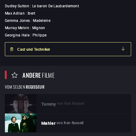
Dudley Sutton
:
Le baron De Laubardemont
Max Adrian
:
Ibert
Gemma Jones
:
Madeleine
Murray Melvin
:
Mignon
Georgina Hale
:
Philippe
Cast und Techniker
ANDERE
FILME
VOM SELBEN
REGISSEUR
von
Ken Russell
Tommy
von
Ken Russell
Mahler