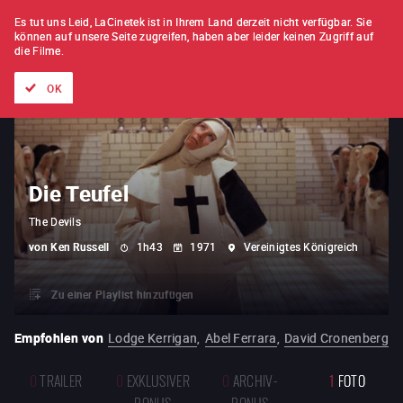
FILM FÜR FILM
ABONNEMENT
Es tut uns Leid, LaCinetek ist in Ihrem Land derzeit nicht verfügbar.
Sie
können auf unsere Seite zugreifen, haben aber leider keinen Zugriff auf
die Filme.
Alle Filme
Listen von
Neuheiten
Hidden Treasures
Topli
OK
Die Teufel
The Devils
von
Ken Russell
1h43
1971
Vereinigtes Königreich
Zu einer Playlist hinzufügen
Empfohlen von
Lodge Kerrigan
,
Abel Ferrara
,
David Cronenberg
0
TRAILER
0
EXKLUSIVER
0
ARCHIV-
1
FOTO
BONUS
BONUS