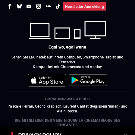
Newsletter-Anmeldung
Egal wo, egal wann
Sehen Sie LaCinetek auf Ihrem Computer, Smartphone, Tablet und
Fernseher.
Kompatibel mit Chromecast und Airplay
GRÜNDUNGSMITGLIEDER
Pascale Ferran, Cédric Klapisch, Laurent Cantet (
Regisseur*innen
)
und
Alain Rocca.
DIE MITGLIEDER DER VEREINIGUNG LA CINÉMATHÈQUE DES
CINÉASTES
Olivier Assayas, Bertrand Bonello, Michel Hazanavicius (Repräsentant der