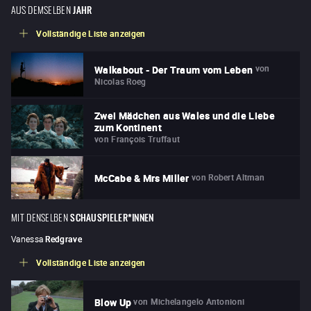
AUS DEMSELBEN
JAHR
Vollständige Liste anzeigen
von
Walkabout - Der Traum vom Leben
Nicolas Roeg
Zwei Mädchen aus Wales und die Liebe
zum Kontinent
von
François Truffaut
von
Robert Altman
McCabe & Mrs Miller
MIT DENSELBEN
SCHAUSPIELER*INNEN
Vanessa
Redgrave
Vollständige Liste anzeigen
von
Michelangelo Antonioni
Blow Up