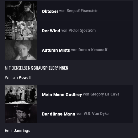
von
Sergueï Eisenstein
Oktober
von
Victor Sjöström
Der Wind
von
Dimitri Kirsanoff
Autumn Mists
MIT DENSELBEN
SCHAUSPIELER*INNEN
William
Powell
von
Gregory La Cava
Mein Mann Godfrey
von
W.S. Van Dyke
Der dünne Mann
Emil
Jannings