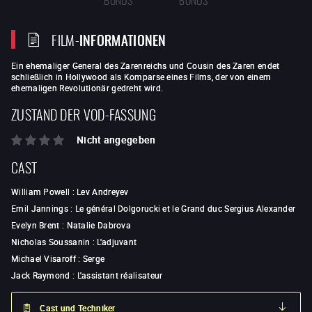
FILM-
INFORMATIONEN
Ein ehemaliger General des Zarenreichs und Cousin des Zaren endet
schließlich in Hollywood als Komparse eines Films, der von einem
ehemaligen Revolutionär gedreht wird.
ZUSTAND DER VOD-FASSUNG
Nicht angegeben
CAST
William Powell
:
Lev Andreyev
Emil Jannings
:
Le général Dolgorucki et le Grand duc Sergius Alexander
Evelyn Brent
:
Natalie Dabrova
Nicholas Soussanin
:
L'adjuvant
Michael Visaroff
:
Serge
Jack Raymond
:
L'assistant réalisateur
Cast und Techniker