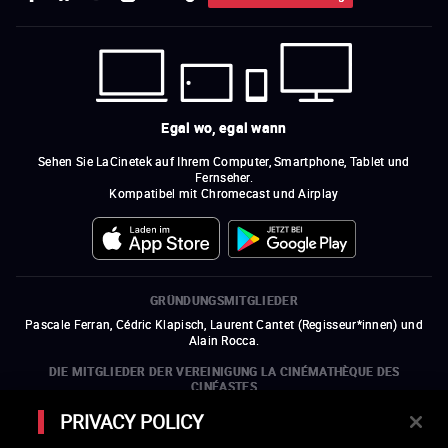
Egal wo, egal wann
Sehen Sie LaCinetek auf Ihrem Computer, Smartphone, Tablet und
Fernseher.
Kompatibel mit Chromecast und Airplay
GRÜNDUNGSMITGLIEDER
Pascale Ferran, Cédric Klapisch, Laurent Cantet (
Regisseur*innen
)
und
Alain Rocca.
DIE MITGLIEDER DER VEREINIGUNG LA CINÉMATHÈQUE DES
CINÉASTES
Olivier Assayas, Bertrand Bonello, Michel Hazanavicius (Repräsentant der
PRIVACY POLICY
ARP), Rebecca Zlotowski und Mikael Buch (Repräsentant der SRF)