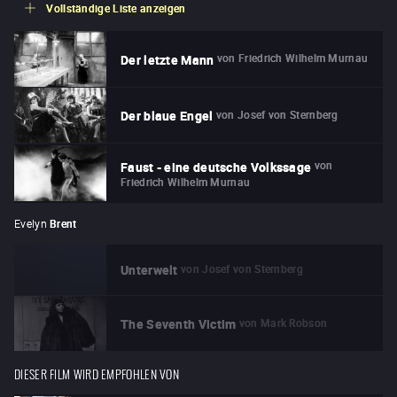
Vollständige Liste anzeigen
von
Friedrich Wilhelm Murnau
Der letzte Mann
von
Josef von Sternberg
Der blaue Engel
von
Faust - eine deutsche Volkssage
Friedrich Wilhelm Murnau
Evelyn
Brent
von
Josef von Sternberg
Unterwelt
von
Mark Robson
The Seventh Victim
DIESER FILM WIRD EMPFOHLEN VON