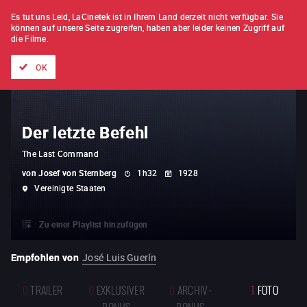
FILM FÜR FILM
ABONNEMENT
Es tut uns Leid, LaCinetek ist in Ihrem Land derzeit nicht verfügbar.
Sie
können auf unsere Seite zugreifen, haben aber leider keinen Zugriff auf
die Filme.
Alle Filme
Listen von
Neuheiten
Hidden Treasures
Topli
OK
Der letzte Befehl
The Last Command
von
Josef von Sternberg
1h32
1928
Vereinigte Staaten
Zu einer Playlist hinzufügen
Empfohlen von
José Luis Guerín
0
TRAILER
0
EXKLUSIVER
0
ARCHIV-
1
FOTO
BONUS
BONUS