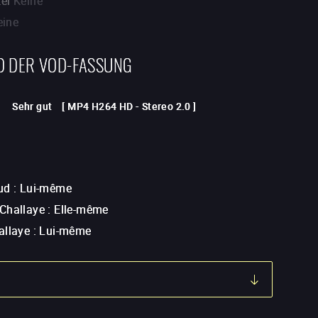
tel
Keine
eine
D DER VOD-FASSUNG
Sehr gut
[
MP4 H264 HD
-
Stereo 2.0
]
ud
:
Lui-même
Challaye
:
Elle-même
allaye
:
Lui-même