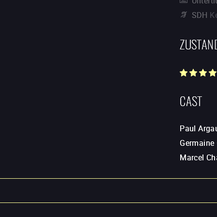
Unterti
SDH
K
ZUSTAN
CAST
Paul Arga
Germaine 
Marcel Ch