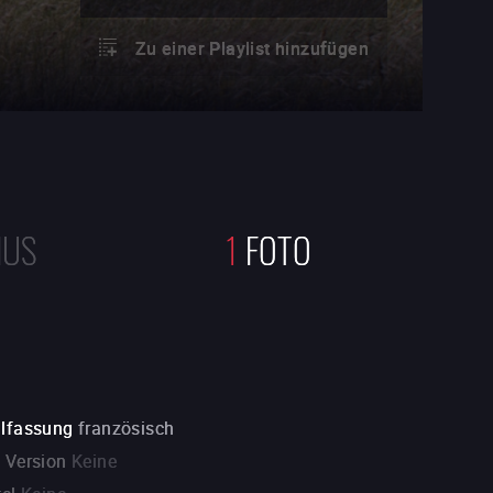
Zu einer Playlist hinzufügen
NUS
1
FOTO
alfassung
französisch
. Version
Keine