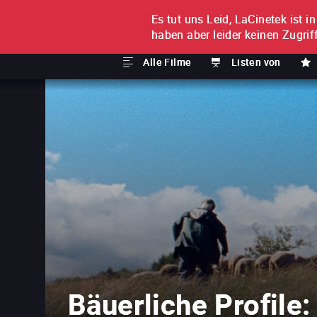
Es tut uns Leid, LaCinetek ist i
FILM FÜR FILM
ABONNE
haben aber leider keinen Zugriff
Alle Filme
Listen von
Bäuerliche Profile