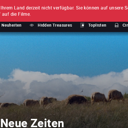
n Ihrem Land derzeit nicht verfügbar.
Sie können auf unsere Se
MENT
 auf die Filme.
Neuheiten
Hidden Treasures
Toplisten
Ci
: Neue Zeiten