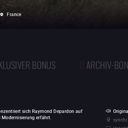
France
KLUSIVER BONUS
0
ARCHIV-BO
 konzentriert sich Raymond Depardon auf
Origin
 Modernisierung erfährt.
synchr