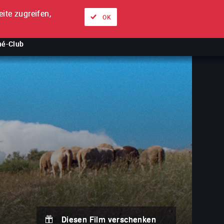
ite zugreifen,
Über uns
Unsere Angebote
Anmelden
DE
OK
né-Club
Diesen Film verschenken