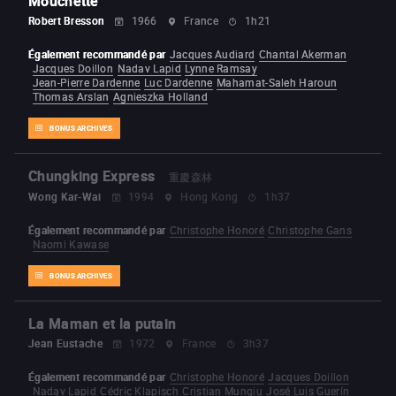
Mouchette
Robert Bresson
1966
France
1h21
Également recommandé par
Jacques Audiard
Chantal Akerman
Jacques Doillon
Nadav Lapid
Lynne Ramsay
Jean-Pierre Dardenne
Luc Dardenne
Mahamat-Saleh Haroun
Thomas Arslan
Agnieszka Holland
BONUS ARCHIVES
Chungking Express
重慶森林
Wong Kar-Wai
1994
Hong Kong
1h37
Également recommandé par
Christophe Honoré
Christophe Gans
Naomi Kawase
BONUS ARCHIVES
La Maman et la putain
Jean Eustache
1972
France
3h37
Également recommandé par
Christophe Honoré
Jacques Doillon
Nadav Lapid
Cédric Klapisch
Cristian Mungiu
José Luis Guerín