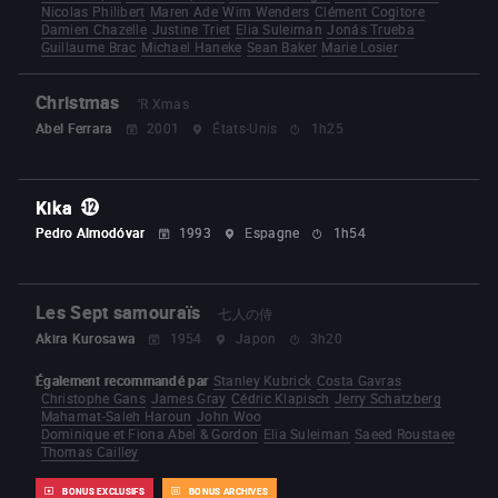
Nicolas Philibert
Maren Ade
Wim Wenders
Clément Cogitore
Damien Chazelle
Justine Triet
Elia Suleiman
Jonás Trueba
Guillaume Brac
Michael Haneke
Sean Baker
Marie Losier
Christmas
'R Xmas
Abel Ferrara
2001
États-Unis
1h25
Kika
Pedro Almodóvar
1993
Espagne
1h54
Les Sept samouraïs
七人の侍
Akira Kurosawa
1954
Japon
3h20
Également recommandé par
Stanley Kubrick
Costa Gavras
Christophe Gans
James Gray
Cédric Klapisch
Jerry Schatzberg
Mahamat-Saleh Haroun
John Woo
Dominique et Fiona Abel & Gordon
Elia Suleiman
Saeed Roustaee
Thomas Cailley
BONUS EXCLUSIFS
BONUS ARCHIVES