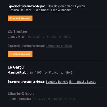
Également recommandé par
Jutta Brückner
Nabil Ayouch
Jessica Hausner
Lukas Dhont
Alice Winocour
BONUS ARCHIVES
L'Effrontée
Claude Miller
1985
France
1h32
Également recommandé par
Emmanuelle Bercot
BONUS ARCHIVES
Le Garçu
Maurice Pialat
1995
France
1h42
Également recommandé par
Bertrand Bonello
Emmanuelle Bercot
Liberté-Oléron
Bruno Podalydès
2001
France
1h47