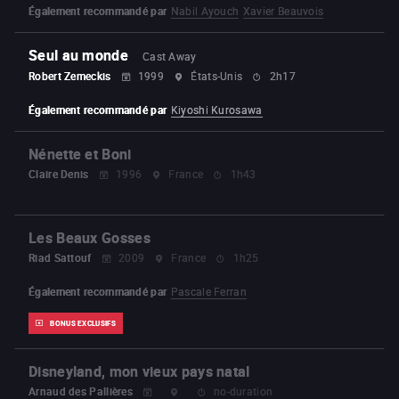
Également recommandé par
Nabil Ayouch
Xavier Beauvois
Seul au monde
Cast Away
Robert Zemeckis
1999
États-Unis
2h17
Également recommandé par
Kiyoshi Kurosawa
Nénette et Boni
Claire Denis
1996
France
1h43
Les Beaux Gosses
Riad Sattouf
2009
France
1h25
Également recommandé par
Pascale Ferran
BONUS EXCLUSIFS
Disneyland, mon vieux pays natal
Arnaud des Pallières
no-duration