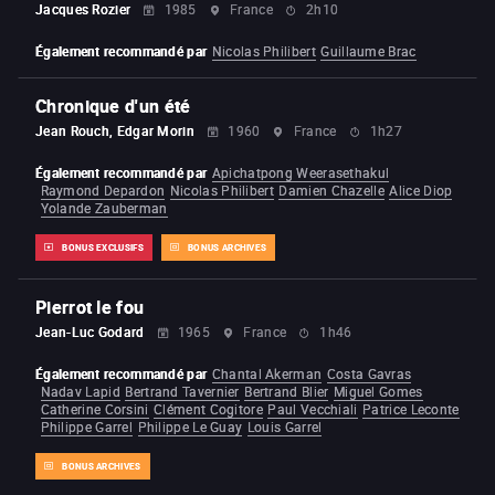
Jacques Rozier
1985
France
2h10
Également recommandé par
Nicolas Philibert
Guillaume Brac
Chronique d'un été
Jean Rouch, Edgar Morin
1960
France
1h27
Également recommandé par
Apichatpong Weerasethakul
Raymond Depardon
Nicolas Philibert
Damien Chazelle
Alice Diop
Yolande Zauberman
BONUS EXCLUSIFS
BONUS ARCHIVES
Pierrot le fou
Jean-Luc Godard
1965
France
1h46
Également recommandé par
Chantal Akerman
Costa Gavras
Nadav Lapid
Bertrand Tavernier
Bertrand Blier
Miguel Gomes
Catherine Corsini
Clément Cogitore
Paul Vecchiali
Patrice Leconte
Philippe Garrel
Philippe Le Guay
Louis Garrel
BONUS ARCHIVES