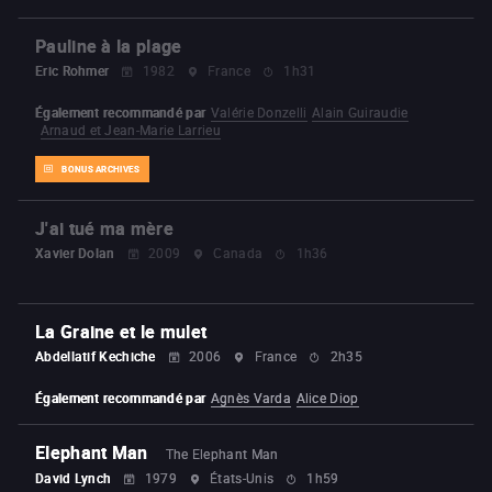
Pauline à la plage
Eric Rohmer
1982
France
1h31
Également recommandé par
Valérie Donzelli
Alain Guiraudie
Arnaud et Jean-Marie Larrieu
BONUS ARCHIVES
J'ai tué ma mère
Xavier Dolan
2009
Canada
1h36
La Graine et le mulet
Abdellatif Kechiche
2006
France
2h35
Également recommandé par
Agnès Varda
Alice Diop
Elephant Man
The Elephant Man
David Lynch
1979
États-Unis
1h59