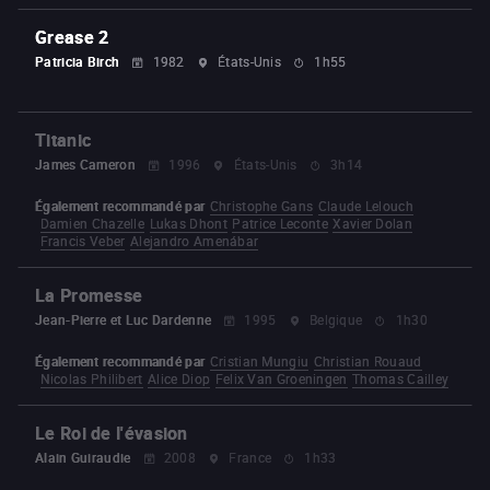
Grease 2
Patricia Birch
1982
États-Unis
1h55
Titanic
James Cameron
1996
États-Unis
3h14
Également recommandé par
Christophe Gans
Claude Lelouch
Damien Chazelle
Lukas Dhont
Patrice Leconte
Xavier Dolan
Francis Veber
Alejandro Amenábar
La Promesse
Jean-Pierre et Luc Dardenne
1995
Belgique
1h30
Également recommandé par
Cristian Mungiu
Christian Rouaud
Nicolas Philibert
Alice Diop
Felix Van Groeningen
Thomas Cailley
Le Roi de l'évasion
Alain Guiraudie
2008
France
1h33