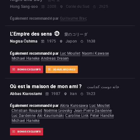
Hong Sang-soo
2008
Corée du Sud
2h25
Également recommandé par
Guillaume Brac
L'Empire des sens
愛のコリーダ
Nagisa Ōshima
1975
Japon
1h38
Également recommandé par
Luc Moullet
Naomi Kawase
Michael Haneke
Andreas Dresen
BONUS EXCLUSIFS
BONUS ARCHIVES
Où est la maison de mon ami ?
خانه دوست کجاست
Abbas Kiarostami
1987
Iran
1h23
Également recommandé par
Akira Kurosawa
Luc Moullet
Christian Rouaud
Noémie Lvovsky
Jean-Pierre Dardenne
Luc Dardenne
Aki Kaurismäki
Caroline Link
Peter Handke
Michael Haneke
BONUS EXCLUSIFS