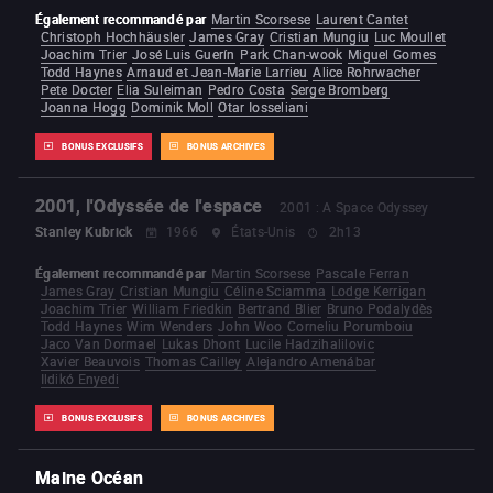
Également recommandé par
Martin Scorsese
Laurent Cantet
Christoph Hochhäusler
James Gray
Cristian Mungiu
Luc Moullet
Joachim Trier
José Luis Guerín
Park Chan-wook
Miguel Gomes
Todd Haynes
Arnaud et Jean-Marie Larrieu
Alice Rohrwacher
Pete Docter
Elia Suleiman
Pedro Costa
Serge Bromberg
Joanna Hogg
Dominik Moll
Otar Iosseliani
BONUS EXCLUSIFS
BONUS ARCHIVES
2001, l'Odyssée de l'espace
2001 : A Space Odyssey
Stanley Kubrick
1966
États-Unis
2h13
Également recommandé par
Martin Scorsese
Pascale Ferran
James Gray
Cristian Mungiu
Céline Sciamma
Lodge Kerrigan
Joachim Trier
William Friedkin
Bertrand Blier
Bruno Podalydès
Todd Haynes
Wim Wenders
John Woo
Corneliu Porumboiu
Jaco Van Dormael
Lukas Dhont
Lucile Hadzihalilovic
Xavier Beauvois
Thomas Cailley
Alejandro Amenábar
Ildikó Enyedi
BONUS EXCLUSIFS
BONUS ARCHIVES
Maine Océan