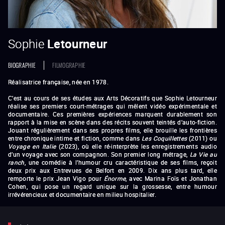
Sophie
Letourneur
BIOGRAPHIE
FILMOGRAPHIE
Réalisatrice française, née en 1978.
C’est au cours de ses études aux Arts Décoratifs que Sophie Letourneur
réalise ses premiers court-métrages qui mêlent vidéo expérimentale et
documentaire. Ces premières expériences marquent durablement son
rapport à la mise en scène dans des récits souvent teintés d’auto-fiction.
Jouant régulièrement dans ses propres films, elle brouille les frontières
entre chronique intime et fiction, comme dans
Les Coquillettes
(2011) ou
Voyage en Italie
(2023), où elle ré-interprète les enregistrements audio
d’un voyage avec son compagnon. Son premier long métrage,
La Vie au
ranch
, une comédie à l’humour cru caractéristique de ses films, reçoit
deux prix aux Entrevues de Belfort en 2009. Dix ans plus tard, elle
remporte le prix Jean Vigo pour
Énorme
, avec Marina Foïs et Jonathan
Cohen, qui pose un regard unique sur la grossesse, entre humour
irrévérencieux et documentaire en milieu hospitalier.
La Tête dans le vide
Manue bolonaise
Roc & Canyon
La Vie au ranch
Le Marin masqué
Schengen