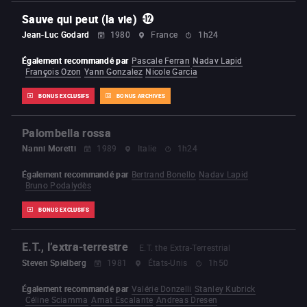
Sauve qui peut (la vie)
Jean-Luc Godard
1980
France
1h24
Également recommandé par
Pascale Ferran
Nadav Lapid
François Ozon
Yann Gonzalez
Nicole Garcia
BONUS EXCLUSIFS
BONUS ARCHIVES
Palombella rossa
Nanni Moretti
1989
Italie
1h24
Également recommandé par
Bertrand Bonello
Nadav Lapid
Bruno Podalydès
BONUS EXCLUSIFS
E.T., l’extra-terrestre
E.T. the Extra-Terrestrial
Steven Spielberg
1981
États-Unis
1h50
Également recommandé par
Valérie Donzelli
Stanley Kubrick
Céline Sciamma
Amat Escalante
Andreas Dresen