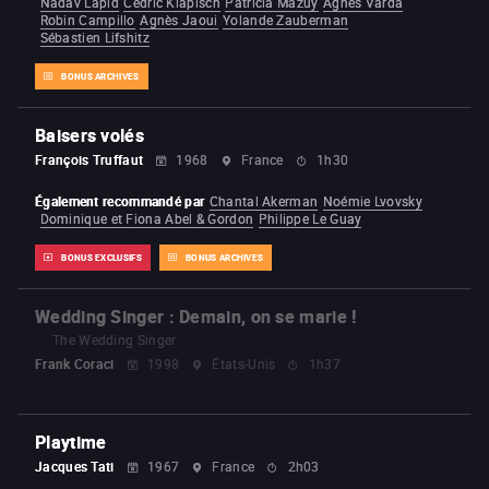
Nadav Lapid
Cédric Klapisch
Patricia Mazuy
Agnès Varda
Robin Campillo
Agnès Jaoui
Yolande Zauberman
Sébastien Lifshitz
BONUS ARCHIVES
Baisers volés
François Truffaut
1968
France
1h30
Également recommandé par
Chantal Akerman
Noémie Lvovsky
Dominique et Fiona Abel & Gordon
Philippe Le Guay
BONUS EXCLUSIFS
BONUS ARCHIVES
Wedding Singer : Demain, on se marie !
The Wedding Singer
Frank Coraci
1998
États-Unis
1h37
Playtime
Jacques Tati
1967
France
2h03