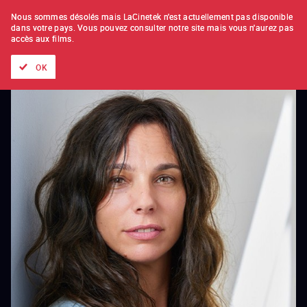
À L'UNITÉ
ABONNEMENT
Nous sommes désolés mais LaCinetek n'est actuellement pas disponible
dans votre pays.
Vous pouvez consulter notre site mais vous n'aurez pas
accès aux films.
Tous les films
Les listes de
Nouveautés
Trésors cachés
OK