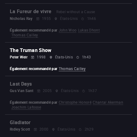
La Fureur de vivre
Rebel without a Cause
Nicholas Ray
1955
États-Unis
1h46
Également recommandé par
John Woo
Lukas Dhont
Thomas Cailley
The Truman Show
Peter Weir
1998
États-Unis
1h43
Également recommandé par
Thomas Cailley
Last Days
Gus Van Sant
2005
États-Unis
1h37
Également recommandé par
Christophe Honoré
Chantal Akerman
Joachim Lafosse
Gladiator
Ridley Scott
2000
États-Unis
2h29