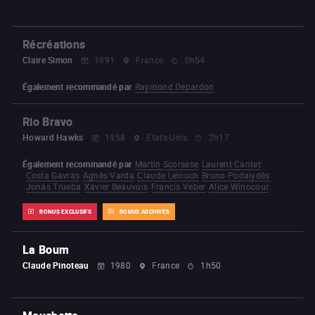
Récréations
Claire Simon
1991
France
0h54
Également recommandé par
Raymond Depardon
Rio Bravo
Howard Hawks
1958
États-Unis
2h17
Également recommandé par
Martin Scorsese
Laurent Cantet
Costa Gavras
Agnès Varda
Claude Lelouch
Bruno Podalydès
Jonás Trueba
Xavier Beauvois
Francis Veber
Alice Winocour
BONUS EXCLUSIFS
BONUS ARCHIVES
La Boum
Claude Pinoteau
1980
France
1h50