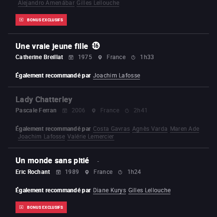
Alejandro Amenábar
Gilles Lellouche
BONUS EXCLUSIFS
Une vraie jeune fille
Catherine Breillat
1975
France
1h33
Également recommandé par
Joachim Lafosse
Lady Chatterley
Pascale Ferran
2006
France
2h41
Également recommandé par
Costa Gavras
Agnès Varda
Maren Ade
Joachim Lafosse
Valérie Lemercier
Un monde sans pitié
-
Eric Rochant
1989
France
1h24
Également recommandé par
Diane Kurys
Gilles Lellouche
BONUS EXCLUSIFS