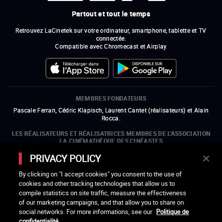
Partout et tout le temps
Retrouvez LaCinetek sur votre ordinateur, smartphone, tablette et TV
connectée.
Compatible avec Chromecast et Airplay
MEMBRES FONDATEURS
Pascale Ferran, Cédric Klapisch, Laurent Cantet (
réalisateurs
)
et
Alain
Rocca.
LES RÉALISATEURS ET RÉALISATRICES MEMBRES DE L'ASSOCIATION
LA CINÉMATHÈQUE DES CINÉASTES
Olivier Assayas, Bertrand Bonello, Michel Hazanavicius (représentant de
PRIVACY POLICY
l'ARP), Rebecca Zlotowski et Mikael Buch (représentant de la SRF)
By clicking on "I accept cookies" you consent to the use of
LES ORGANISMES MEMBRES DE L'ASSOCIATION LA CINÉMATHÈQUE
cookies and other tracking technologies that allow us to
DES CINÉASTES
compile statistics on site traffic, measure the effectiveness
ouvre une nouvelle fenêtre
Lien externe
ouvre une nouvelle fenêtre
Lien externe
ouvre une nouvelle fenêtre
Lien externe
ouvre une nouvelle fenêtre
Lien externe
of our marketing campaigns, and that allow you to share on
ouvre une nouvelle fenêtre
Lien externe
ouvre une nouvelle fenêtre
Lien externe
ouvre une nouvelle fenêtre
Lien externe
social networks. For more informations, see our
Politique de
ouvre une nouvelle fenêtre
Lien externe
ouvre une nouvelle fenêtre
Lien externe
ouvre une nouvelle fenêtre
Lien externe
ouvre une nouvelle fenêtre
Lien externe
ouvre une nouvelle fenêtre
Lien externe
confidentialité
ouvre une nouvelle fenêtre
Lien externe