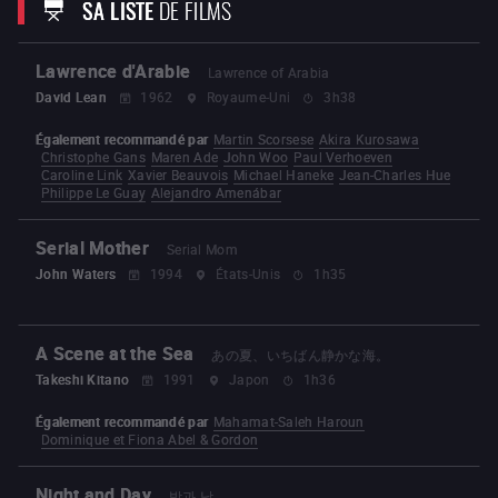
SA LISTE
DE FILMS
Les Coquillettes
Gaby Baby Doll
Énorme
Voyages en Italie
Lawrence d'Arabie
Lawrence of Arabia
David Lean
1962
Royaume-Uni
3h38
Également recommandé par
Martin Scorsese
Akira Kurosawa
Christophe Gans
Maren Ade
John Woo
Paul Verhoeven
Caroline Link
Xavier Beauvois
Michael Haneke
Jean-Charles Hue
Philippe Le Guay
Alejandro Amenábar
Serial Mother
Serial Mom
John Waters
1994
États-Unis
1h35
A Scene at the Sea
あの夏、いちばん静かな海。
Takeshi Kitano
1991
Japon
1h36
Également recommandé par
Mahamat-Saleh Haroun
Dominique et Fiona Abel & Gordon
Night and Day
밤과 낮