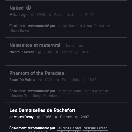
Naked
Mike Leigh
1993
Royaume-Uni
2h06
Également recommandé par
Lodge Kerrigan
Amat Escalante
Sean Baker
Naissance et maternité
Tarachime
Naomi Kawase
2006
Japon
0h38
Phantom of the Paradise
Brian De Palma
1974
États-Unis
1h32
Également recommandé par
Céline Sciamma
Dario Argento
Justine Triet
Serge Bromberg
Les Demoiselles de Rochefort
Jacques Demy
1966
France
2h07
Également recommandé par
Laurent Cantet
Pascale Ferran