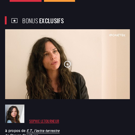
BONUS
EXCLUSIFS
SOPHIE LETOURNEUR
à propos de
E.T., l’extra-terrestre