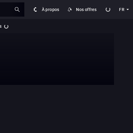
À propos
Nos offres
FR
s