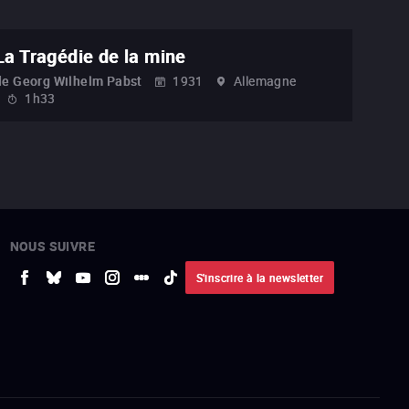
La Tragédie de la mine
de
Georg Wilhelm Pabst
1931
Allemagne
1h33
NOUS SUIVRE
S'inscrire à la newsletter