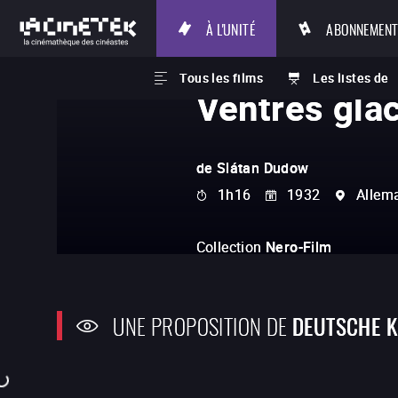
À L'UNITÉ
ABONNEMEN
Tous les films
Les listes de
Ventres gla
de
Slátan Dudow
1h16
1932
Allem
Collection
Nero-Film
UNE PROPOSITION DE
DEUTSCHE K