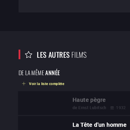
Générique et fiche technique
LES AUTRES
FILMS
DE LA MÊME
ANNÉE
Voir la liste complète
Haute pègre
de
Ernst Lubitsch
1932
La Tête d'un homme