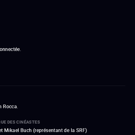
connectée.
n Rocca.
QUE DES CINÉASTES
et Mikael Buch (représentant de la SRF)