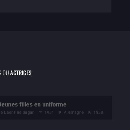
S OU
ACTRICES
Jeunes filles en uniforme
de
Leontine Sagan
1931
Allemagne
1h38