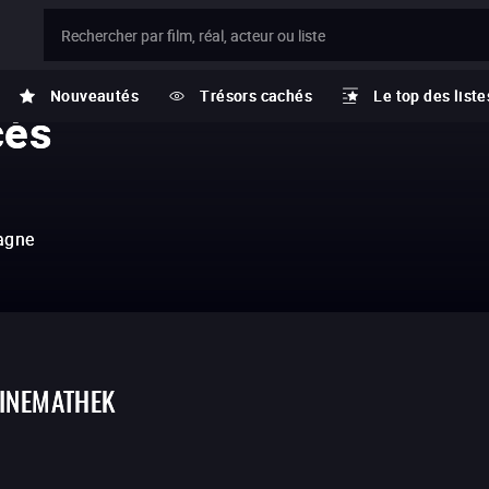
T
Nouveautés
Trésors cachés
Le top des liste
cés
agne
INEMATHEK