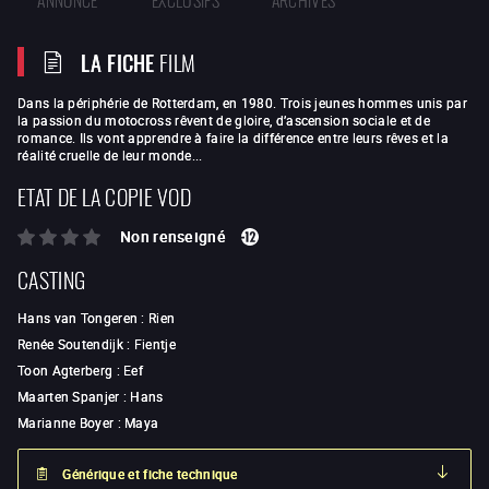
LA FICHE
FILM
Dans la périphérie de Rotterdam, en 1980. Trois jeunes hommes unis par
la passion du motocross rêvent de gloire, d’ascension sociale et de
romance. Ils vont apprendre à faire la différence entre leurs rêves et la
réalité cruelle de leur monde...
ETAT DE LA COPIE VOD
Non renseigné
CASTING
Hans van Tongeren
:
Rien
Renée Soutendijk
:
Fientje
Toon Agterberg
:
Eef
Maarten Spanjer
:
Hans
Marianne Boyer
:
Maya
Générique et fiche technique