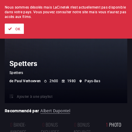
À L'UNITÉ
ABONNEMENT
Nous sommes désolés mais LaCinetek n'est actuellement pas disponible
dans votre pays.
Vous pouvez consulter notre site mais vous n'aurez pas
accès aux films.
Tous les films
Les listes de
Nouveautés
Trésors cachés
OK
Spetters
Spetters
de
Paul Verhoeven
2h00
1980
Pays-Bas
Ajouter à une playlist
Recommandé par
Albert Dupontel
0
BANDE-
0
BONUS
0
BONUS
1
PHOTO
ANNONCE
EXCLUSIFS
ARCHIVES