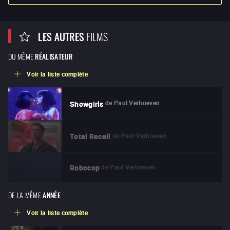
LES AUTRES
FILMS
DU MÊME
RÉALISATEUR
Voir la liste complète
de
Paul Verhoeven
Showgirls
de
Paul Verhoeven
Total Recall
de
Paul Verhoeven
Robocop
DE LA MÊME
ANNÉE
Voir la liste complète