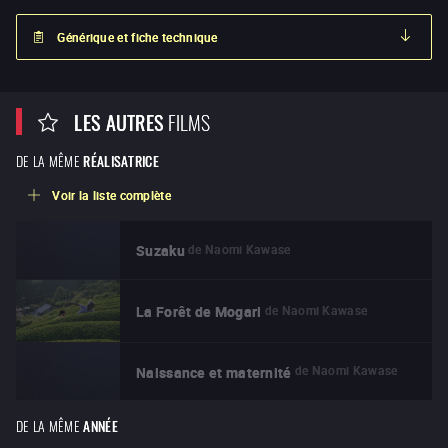
Générique et fiche technique
LES AUTRES
FILMS
DE LA MÊME
RÉALISATRICE
Voir la liste complète
de
Naomi Kawase
Suzaku
de
Naomi Kawase
La Forêt de Mogari
de
Naomi Kawase
Naissance et maternité
DE LA MÊME
ANNÉE