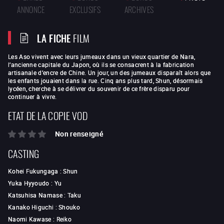
ANNONCE
EXCLUSIFS
ARCHIVES
LA FICHE
FILM
Les Aso vivent avec leurs jumeaux dans un vieux quartier de Nara,
l’ancienne capitale du Japon, où ils se consacrent à la fabrication
artisanale d’encre de Chine. Un jour, un des jumeaux disparaît alors que
les enfants jouaient dans la rue. Cinq ans plus tard, Shun, désormais
lycéen, cherche à se délivrer du souvenir de ce frère disparu pour
continuer à vivre.
ETAT DE LA COPIE VOD
Non renseigné
CASTING
Kohei Fukungaga
:
Shun
Yuka Hyyoudo
:
Yu
Katsuhisa Namase
:
Taku
Kanako Higuchi
:
Shouko
Naomi Kawase
:
Reiko