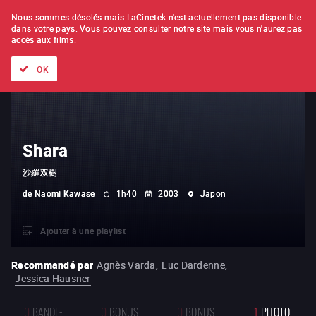
À L'UNITÉ
ABONNEMENT
Nous sommes désolés mais LaCinetek n'est actuellement pas disponible
dans votre pays.
Vous pouvez consulter notre site mais vous n'aurez pas
accès aux films.
Tous les films
Les listes de
Nouveautés
Trésors cachés
OK
Shara
沙羅双樹
de
Naomi Kawase
1h40
2003
Japon
Ajouter à une playlist
Recommandé par
Agnès Varda
,
Luc Dardenne
,
Jessica Hausner
0
BANDE-
0
BONUS
0
BONUS
1
PHOTO