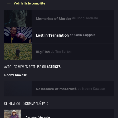
Voir la liste complète
de
Bong Joon-ho
Memories of Murder
de
Sofia Coppola
Lost in Translation
de
Tim Burton
Big Fish
AVEC LES MÊMES ACTEURS OU
ACTRICES
Naomi
Kawase
de
Naomi Kawase
Naissance et maternité
CE FILM EST RECOMMANDÉ PAR
Agnès
Varda