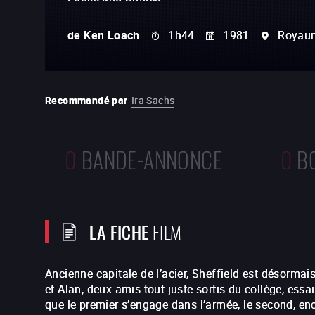
de
Ken Loach
1h44
1981
Royau
Recommandé par
Ira Sachs
0
BANDE-ANNONCE
0
B
LA FICHE
FILM
Ancienne capitale de l’acier, Sheffield est désorma
et Alan, deux amis tout juste sortis du collège, essai
que le premier s’engage dans l’armée, le second, en