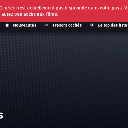
netek n'est actuellement pas disponible dans votre pays.
V
T
n'aurez pas accès aux films.
Nouveautés
Trésors cachés
Le top des liste
s