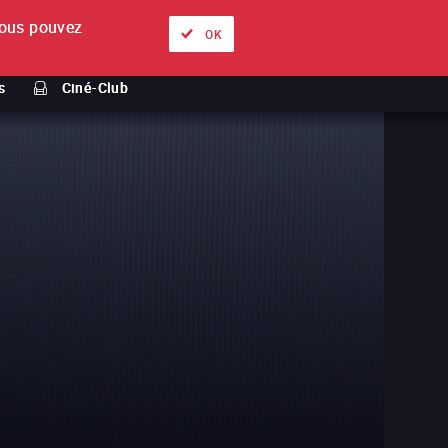
ous pouvez
À propos
Nos offres
Se connecter
FR
OK
s
Ciné-Club