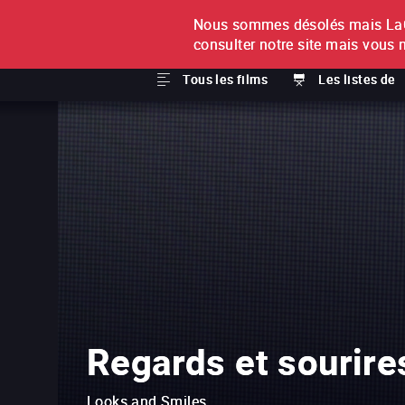
Nous sommes désolés mais LaCi
À L'UNITÉ
ABONNEMEN
consulter notre site mais vous 
Tous les films
Les listes de
Regards et sourire
Looks and Smiles