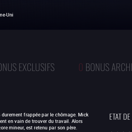
me-Uni
ONUS EXCLUSIFS
0
BONUS ARCH
ETAT DE
is durement frappée par le chômage. Mick
ent en vain de trouver du travail. Alors
core mineur, est retenu par son père.