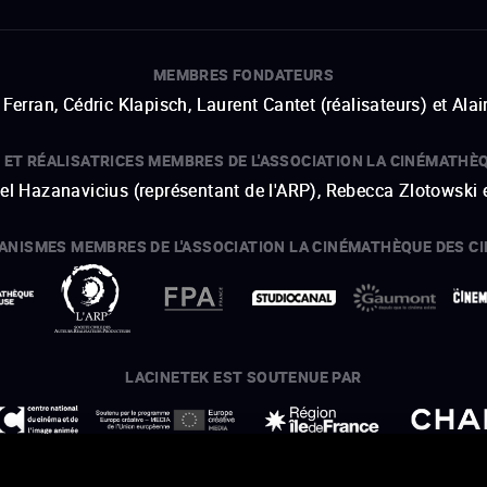
MEMBRES FONDATEURS
Ferran, Cédric Klapisch, Laurent Cantet (
réalisateurs
)
et
Alai
 ET RÉALISATRICES MEMBRES DE L'ASSOCIATION LA CINÉMATHÈ
hel Hazanavicius (représentant de l'ARP), Rebecca Zlotowski 
ANISMES MEMBRES DE L'ASSOCIATION LA CINÉMATHÈQUE DES C
ouvre une nouvelle fenêtre
Lien externe
ouvre une nouvelle fenêtre
Lien externe
ouvre une nouvelle fenêtre
Lien externe
ouvre une nouvelle fenêtre
Lien externe
LACINETEK EST SOUTENUE PAR
ouvre une nouvelle fenêtre
Lien externe
ouvre une nouvelle fenêtre
Lien externe
ouvre une nouvelle fenêtre
Lien externe
ouvre une nouvelle fenêtre
Lien externe