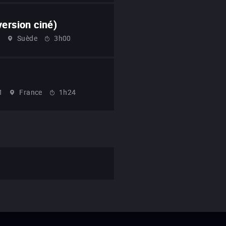
version ciné)
1
Suède
3h00
1
France
1h24