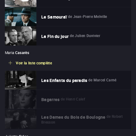
de
Jean-Pierre Melville
Le Samouraï
de
Julien Duvivier
La Fin du jour
Maria
Casarès
Voir la liste complète
de
Marcel Carné
Les Enfants du paradis
de
Henri Calef
Bagarres
de
Robert
Les Dames du Bois de Boulogne
Bresson