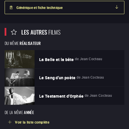
Générique et fiche technique
LES AUTRES
FILMS
DU MÊME
RÉALISATEUR
de
Jean Cocteau
La Belle et la bête
de
Jean Cocteau
Le Sang d'un poète
de
Jean Cocteau
Le Testament d'Orphée
DE LA MÊME
ANNÉE
Voir la liste complète