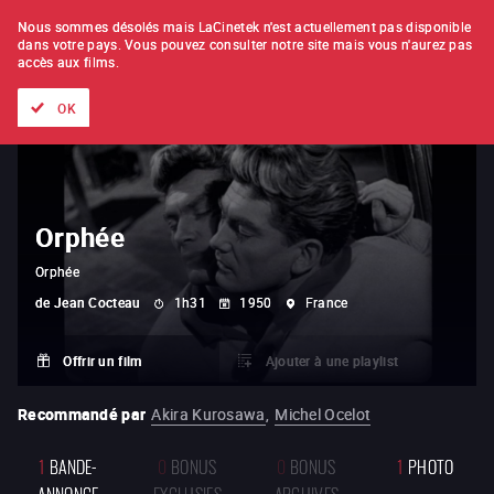
À L'UNITÉ
ABONNEMENT
Nous sommes désolés mais LaCinetek n'est actuellement pas disponible
dans votre pays.
Vous pouvez consulter notre site mais vous n'aurez pas
accès aux films.
Tous les films
Les listes de
Nouveautés
Trésors cachés
OK
Orphée
Orphée
de
Jean Cocteau
1h31
1950
France
Offrir un film
Ajouter à une playlist
Recommandé par
Akira Kurosawa
,
Michel Ocelot
1
BANDE-
0
BONUS
0
BONUS
1
PHOTO
ANNONCE
EXCLUSIFS
ARCHIVES