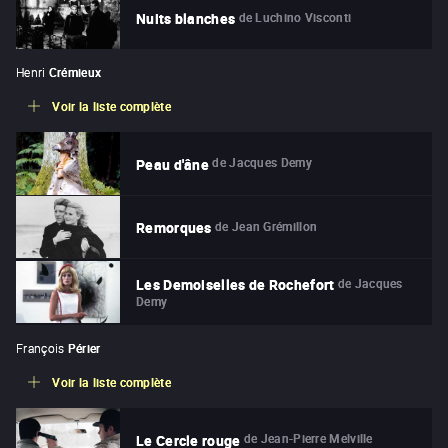
de
Luchino Visconti
Nuits blanches
Henri
Crémieux
Voir la liste complète
de
Jacques Demy
Peau d'âne
de
Jean Grémillon
Remorques
de
Jacques
Les Demoiselles de Rochefort
Demy
François
Périer
Voir la liste complète
de
Jean-Pierre Melville
Le Cercle rouge