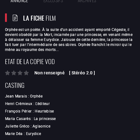
LA FICHE
FILM
Orphée est un poète. À la suite d’un accident ayant emporté Cégeste, il
devient obsédé par la Mort, incarnée par une princesse, en venant même
à délaisser sa femme Eurydice. Jalouse de cette dernière, la princesse la
fait tuer par l’intermédiaire de ses sbires. Orphée franchit le miroir qui le
mène au royaume des morts...
ETAT DE LA COPIE VOD
Non renseigné
[
Stéréo 2.0
]
CASTING
Jean Marais
:
Orphée
Henri Crémieux
:
L'éditeur
François Périer
:
Heurtebise
Maria Casarès
:
La princesse
Juliette Gréco
:
Aglaonice
Marie Déa
:
Eurydice