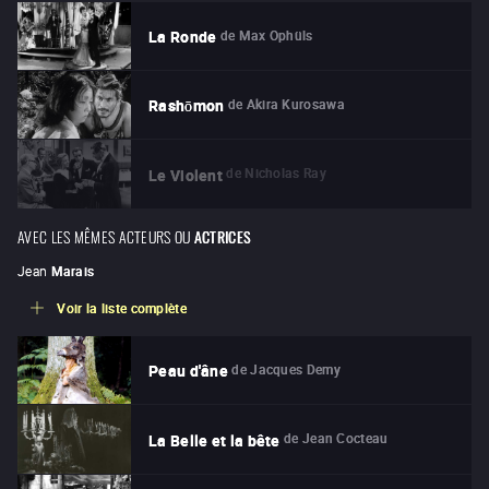
de
Max Ophüls
La Ronde
de
Akira Kurosawa
Rashōmon
de
Nicholas Ray
Le Violent
AVEC LES MÊMES ACTEURS OU
ACTRICES
Jean
Marais
Voir la liste complète
de
Jacques Demy
Peau d'âne
de
Jean Cocteau
La Belle et la bête