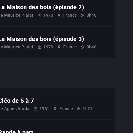
La Maison des bois (épisode 2)
de
Maurice Pialat
1970
France
0h48
La Maison des bois (épisode 3)
de
Maurice Pialat
1970
France
0h40
Cléo de 5 à 7
de
Agnès Varda
1961
France
1h27
Bande à part