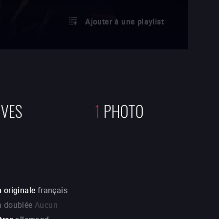
Ajouter à une playlist
IVES
1
PHOTO
 originale
français
n doublée
Aucun