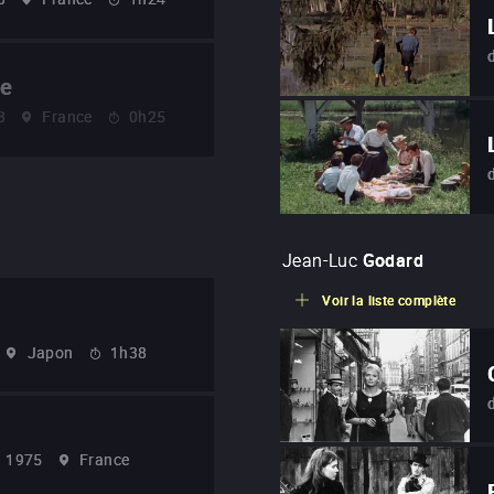
le
8
France
0h25
Jean-Luc
Godard
Voir la liste complète
Japon
1h38
1975
France