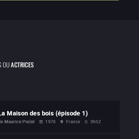
S OU
ACTRICES
La Maison des bois (épisode 1)
de
Maurice Pialat
1970
France
0h52