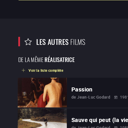
LES AUTRES
FILMS
DE LA MÊME
RÉALISATRICE
Voir la liste complète
Passion
de
Jean-Luc Godard
198
Sauve qui peut (la vi
de
Jean-Luc Godard
198