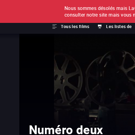
Nous sommes désolés mais LaCi
À L'UNITÉ
ABONNEMEN
consulter notre site mais vous 
Tous les films
Les listes de
Numéro deux