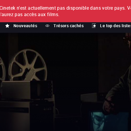
netek n'est actuellement pas disponible dans votre pays.
V
T
n'aurez pas accès aux films.
Nouveautés
Trésors cachés
Le top des liste