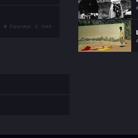
États-Unis
1h49