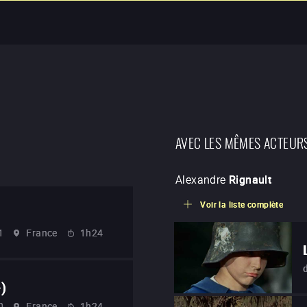
AVEC LES MÊMES ACTEUR
Alexandre
Rignault
Voir la liste complète
1
France
1h24
e)
0
France
1h24