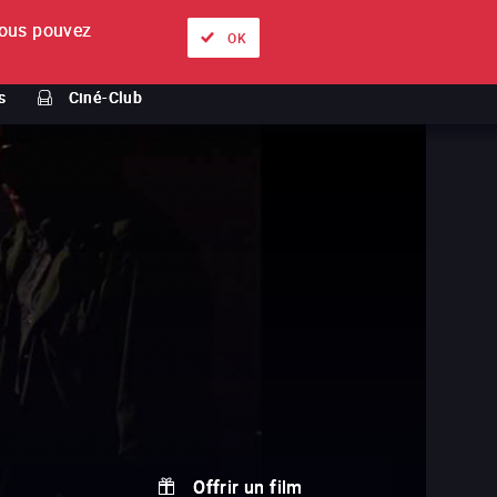
ous pouvez
À propos
Nos offres
Se connecter
FR
OK
s
Ciné-Club
Offrir un film