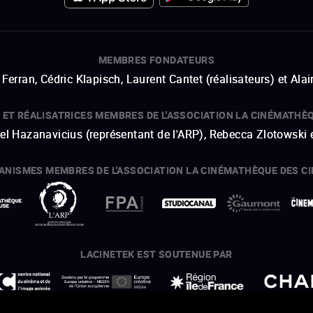
MEMBRES FONDATEURS
Ferran, Cédric Klapisch, Laurent Cantet (
réalisateurs
)
et
Alai
 ET RÉALISATRICES MEMBRES DE L'ASSOCIATION LA CINÉMATHÈ
hel Hazanavicius (représentant de l'ARP), Rebecca Zlotowski 
ANISMES MEMBRES DE L'ASSOCIATION LA CINÉMATHÈQUE DES C
ouvre une nouvelle fenêtre
Lien externe
ouvre une nouvelle fenêtre
Lien externe
ouvre une nouvelle fenêtre
Lien externe
ouvre une nouvelle fenêtre
Lien externe
LACINETEK EST SOUTENUE PAR
ouvre une nouvelle fenêtre
Lien externe
ouvre une nouvelle fenêtre
Lien externe
ouvre une nouvelle fenêtre
Lien externe
ouvre une nouvelle fenêtre
Lien externe