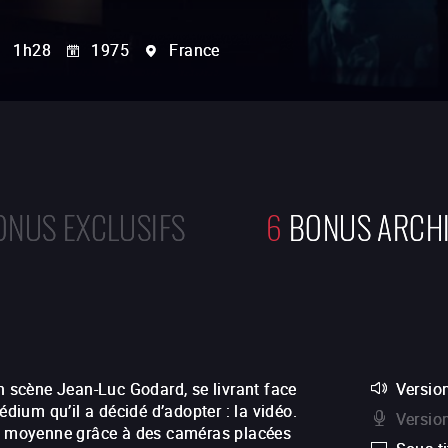
1h28
1975
France
ONUS EXCLUSIFS
6
BONUS ARCH
en scène Jean-Luc Godard, se livrant face
Version
ium qu’il a décidé d’adopter : la vidéo.
Versio
se moyenne grâce à des caméras placées