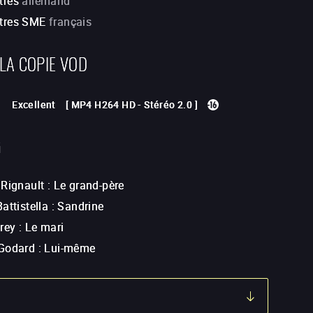
tres
allemand
itres SME
français
 LA COPIE VOD
Excellent
[
MP4 H264 HD
-
Stéréo 2.0
]
G
 Rignault
:
Le grand-père
attistella
:
Sandrine
rey
:
Le mari
Godard
:
Lui-même