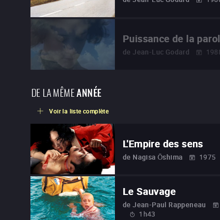
Puissance de la paro
de
Jean-Luc Godard
198
DE LA MÊME
ANNÉE
Voir la liste complète
L'Empire des sens
de
Nagisa Ōshima
1975
Le Sauvage
de
Jean-Paul Rappeneau
1h43