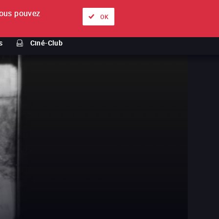
ous pouvez
À propos
Nos offres
Se connecter
FR
OK
s
Ciné-Club