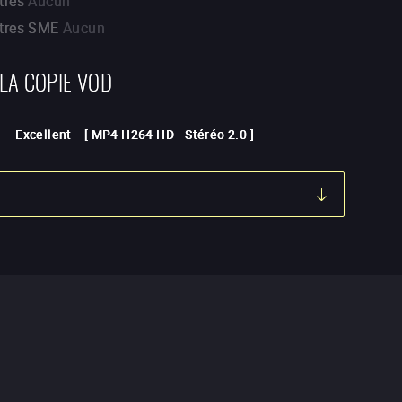
tres
Aucun
itres SME
Aucun
 LA COPIE VOD
Excellent
[
MP4 H264 HD
-
Stéréo 2.0
]