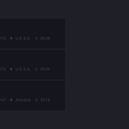
972
U.R.S.S.
0h28
970
U.R.S.S.
0h09
967
Arménie
0h10