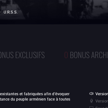
U.R.S.S.
ONUS EXCLUSIFS
0
BONUS ARCH
existantes et fabriquées afin d’évoquer
Version
istance du peuple arménien face à toutes
Versio