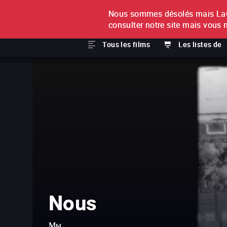
Nous sommes désolés mais LaCi
À L'UNITÉ
ABONNEMEN
consulter notre site mais vous 
Tous les films
Les listes de
Nous
Мы