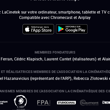
 LaCinetek sur votre ordinateur, smartphone, tablette et TV 
Compatible avec Chromecast et Airplay
MEMBRES FONDATEURS
Ferran, Cédric Klapisch, Laurent Cantet (
réalisateurs
)
et
Alai
 ET RÉALISATRICES MEMBRES DE L'ASSOCIATION LA CINÉMATHÈ
hel Hazanavicius (représentant de l'ARP), Rebecca Zlotowski 
ANISMES MEMBRES DE L'ASSOCIATION LA CINÉMATHÈQUE DES C
ouvre une nouvelle fenêtre
Lien externe
ouvre une nouvelle fenêtre
Lien externe
ouvre une nouvelle fenêtre
Lien externe
ouvre une nouvelle fenêtre
Lien externe