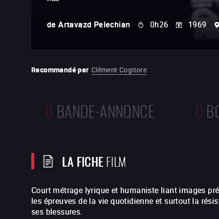
de
Artavazd Pelechian
0h26
1969
Recommandé par
Clément Cogitore
0
BANDE-ANNONCE
0
B
LA FICHE
FILM
Court métrage lyrique et humaniste liant images pré
les épreuves de la vie quotidienne et surtout la rés
ses blessures.