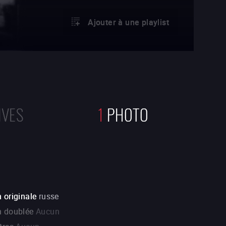
Ajouter à une playlist
IVES
1
PHOTO
 originale
russe
n doublée
Aucun