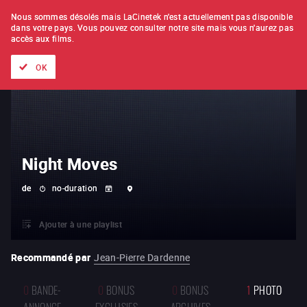
À L'UNITÉ
ABONNEMENT
Nous sommes désolés mais LaCinetek n'est actuellement pas disponible
dans votre pays.
Vous pouvez consulter notre site mais vous n'aurez pas
accès aux films.
Tous les films
Les listes de
Nouveautés
Trésors cachés
OK
Night Moves
de
no-duration
Ajouter à une playlist
Recommandé par
Jean-Pierre Dardenne
0
BANDE-
0
BONUS
0
BONUS
1
PHOTO
ANNONCE
EXCLUSIFS
ARCHIVES