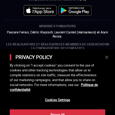
MEMBRES FONDATEURS
Pascale Ferran, Cédric Klapisch, Laurent Cantet (
réalisateurs
)
et
Alain
Rocca.
LES RÉALISATEURS ET RÉALISATRICES MEMBRES DE L'ASSOCIATION
LA CINÉMATHÈQUE DES CINÉASTES
Olivier Assayas, Bertrand Bonello, Michel Hazanavicius (représentant de
PRIVACY POLICY
l'ARP), Rebecca Zlotowski et Mikael Buch (représentant de la SRF)
By clicking on "I accept cookies" you consent to the use of
LES ORGANISMES MEMBRES DE L'ASSOCIATION LA CINÉMATHÈQUE
cookies and other tracking technologies that allow us to
DES CINÉASTES
compile statistics on site traffic, measure the effectiveness
ouvre une nouvelle fenêtre
Lien externe
ouvre une nouvelle fenêtre
Lien externe
ouvre une nouvelle fenêtre
Lien externe
ouvre une nouvelle fenêtre
Lien externe
of our marketing campaigns, and that allow you to share on
ouvre une nouvelle fenêtre
Lien externe
ouvre une nouvelle fenêtre
Lien externe
ouvre une nouvelle fenêtre
Lien externe
social networks. For more informations, see our
Politique de
ouvre une nouvelle fenêtre
Lien externe
ouvre une nouvelle fenêtre
Lien externe
ouvre une nouvelle fenêtre
Lien externe
ouvre une nouvelle fenêtre
Lien externe
ouvre une nouvelle fenêtre
Lien externe
confidentialité
ouvre une nouvelle fenêtre
Lien externe
ouvre une nouvelle fenêtre
Lien externe
Cookies Settings
LACINETEK EST SOUTENUE PAR
ouvre une nouvelle fenêtre
Lien externe
ouvre une nouvelle fenêtre
Lien externe
ouvre une nouvelle fenêtre
Lien externe
ouvre une nouvelle fenêtre
Lien externe
Reject All