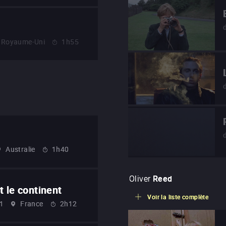
Royaume-Uni
1h55
Australie
1h40
Oliver
Reed
t le continent
Voir la liste complète
1
France
2h12