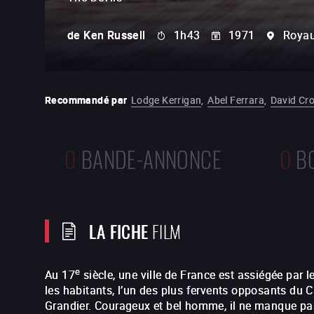
de
Ken Russell
1h43
1971
Roya
Recommandé par
Lodge Kerrigan
,
Abel Ferrara
,
David Cr
0
BANDE-ANNONCE
0
B
LA FICHE
FILM
e
Au 17
siècle, une ville de France est assiégée par l
les habitants, l’un des plus fervents opposants du Ca
Grandier. Courageux et bel homme, il ne manque pas