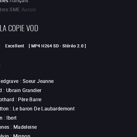
tres
français
itres SME
Aucun
 LA COPIE VOD
Excellent
[
MP4 H264 SD
-
Stéréo 2.0
]
G
Redgrave
:
Soeur Jeanne
d
:
Ubrain Grandier
othard
:
Père Barre
tton
:
Le baron De Laubardemont
n
:
Ibert
ones
:
Madeleine
lvin
:
Mignon