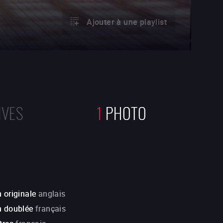
Ajouter à une playlist
IVES
1
PHOTO
 originale
anglais
n doublée
français