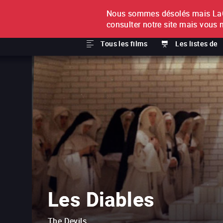
Nous sommes désolés mais LaCi
À L'UNITÉ
ABONNEMEN
consulter notre site mais vous 
Tous les films
Les listes de
Les Diables
The Devils