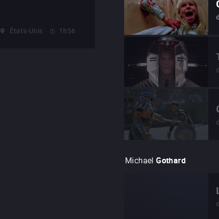
États-Unis
1h56
Michael
Gothard