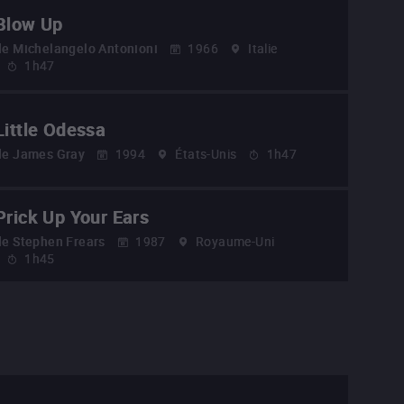
Blow Up
de
Michelangelo Antonioni
1966
Italie
1h47
Little Odessa
de
James Gray
1994
États-Unis
1h47
Prick Up Your Ears
de
Stephen Frears
1987
Royaume-Uni
1h45