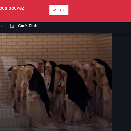
ous pouvez
À propos
Nos offres
Se connecter
FR
OK
s
Ciné-Club