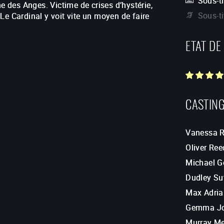
Sous-ti
ne des Anges. Victime de crises d’hystérie,
Sous-t
. Le Cardinal y voit vite un moyen de faire
ETAT DE
CASTIN
Vanessa 
Oliver Ree
Michael G
Dudley Su
Max Adria
Gemma J
Murray Me