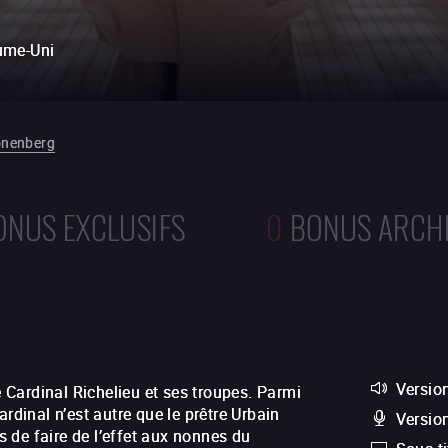
ume-Uni
onenberg
ONUS EXCLUSIFS
0
BONUS ARCH
Version
e Cardinal Richelieu et ses troupes. Parmi
rdinal n’est autre que le prêtre Urbain
Versio
 de faire de l’effet aux nonnes du