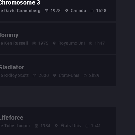
Chromosome 3
de
David Cronenberg
1978
Canada
1h28
Tommy
de
Ken Russell
1975
Royaume-Uni
1h47
Gladiator
de
Ridley Scott
2000
États-Unis
2h29
Lifeforce
de
Tobe Hooper
1984
États-Unis
1h41