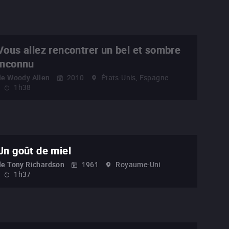
Vous allez rencontrer un bel et sombre
inconnu
de
Woody Allen
2010
États-Unis, Espagne
1h38
Un goût de miel
de
Tony Richardson
1961
Royaume-Uni
1h37