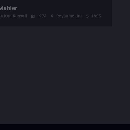
Mahler
de
Ken Russell
1974
Royaume-Uni
1h55