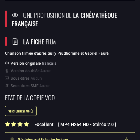
UNE PROPOSITION DE
LA CINÉMATHÈQUE
FRANÇAISE
LA FICHE
FILM
Chanson filmée d'après Sully Prudhomme et Gabriel Fauré.
Version originale
français
Version doublée
Aucun
Sous-titres
Aucun
Sous-titres SME
Aucun
ETAT DE LA COPIE VOD
VERSION RESTAURÉE
Excellent
[
MP4 H264 HD
-
Stéréo 2.0
]
Générique et fiche technique