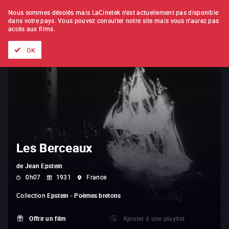
À L'UNITÉ
ABONNEMENT
Nous sommes désolés mais LaCinetek n'est actuellement pas disponible
dans votre pays.
Vous pouvez consulter notre site mais vous n'aurez pas
accès aux films.
Tous les films
Les listes de
Nouveautés
Trésors cachés
OK
Les Berceaux
de
Jean Epstein
0h07
1931
France
Collection
Epstein - Poèmes bretons
Offrir un film
Ajouter à une playlist