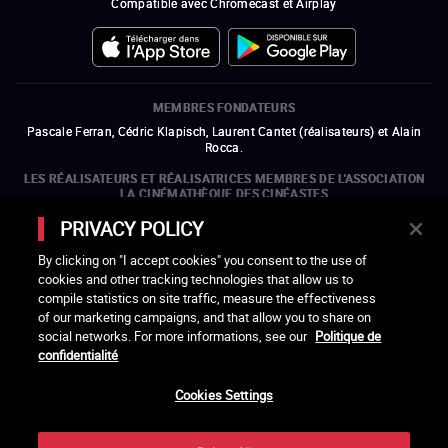
Compatible avec Chromecast et Airplay
MEMBRES FONDATEURS
Pascale Ferran, Cédric Klapisch, Laurent Cantet (
réalisateurs
)
et
Alain
Rocca.
LES RÉALISATEURS ET RÉALISATRICES MEMBRES DE L'ASSOCIATION
LA CINÉMATHÈQUE DES CINÉASTES
Olivier Assayas, Bertrand Bonello, Michel Hazanavicius (représentant de
PRIVACY POLICY
l'ARP), Rebecca Zlotowski et Mikael Buch (représentant de la SRF)
By clicking on "I accept cookies" you consent to the use of
LES ORGANISMES MEMBRES DE L'ASSOCIATION LA CINÉMATHÈQUE
cookies and other tracking technologies that allow us to
DES CINÉASTES
compile statistics on site traffic, measure the effectiveness
ouvre une nouvelle fenêtre
Lien externe
ouvre une nouvelle fenêtre
Lien externe
ouvre une nouvelle fenêtre
Lien externe
ouvre une nouvelle fenêtre
Lien externe
of our marketing campaigns, and that allow you to share on
ouvre une nouvelle fenêtre
Lien externe
ouvre une nouvelle fenêtre
Lien externe
ouvre une nouvelle fenêtre
Lien externe
social networks. For more informations, see our
Politique de
ouvre une nouvelle fenêtre
Lien externe
ouvre une nouvelle fenêtre
Lien externe
ouvre une nouvelle fenêtre
Lien externe
ouvre une nouvelle fenêtre
Lien externe
ouvre une nouvelle fenêtre
Lien externe
confidentialité
ouvre une nouvelle fenêtre
Lien externe
ouvre une nouvelle fenêtre
Lien externe
Cookies Settings
LACINETEK EST SOUTENUE PAR
ouvre une nouvelle fenêtre
Lien externe
ouvre une nouvelle fenêtre
Lien externe
ouvre une nouvelle fenêtre
Lien externe
ouvre une nouvelle fenêtre
Lien externe