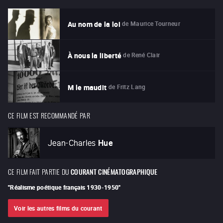
de
Maurice Tourneur
Au nom de la loi
de
René Clair
À nous la liberté
de
Fritz Lang
M le maudit
CE FILM EST RECOMMANDÉ PAR
Jean-Charles
Hue
CE FILM FAIT PARTIE DU
COURANT CINÉMATOGRAPHIQUE
"
Réalisme poétique français 1930-1950
"
Voir les autres films du courant