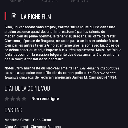
LA FICHE
FILM
Gino, un vagabond sans emploi, s’arrête sur la route du Pô dans une
station-essence quasi-déserte. Impressionné par les talents de
mécanicien du jeune homme, le tenancier, Bragana, lui offre de rester.
Giovanna, l’épouse de Bragana, ne tarde pas à se laisser séduire à son
tour par les autres talents Gino et entame une liaison avec lui. L’idée de
se débarrasser du mari, s’impose à eux très rapidement. Mais une fois le
forfait accompli, la passion fulgurante des deux amants à présent unis
par la mort, a tôt fait de se dégrader.
Notes :
film manifeste du Néo-réalisme italien,
Les Amants diaboliques
est une adaptation non-officielle du roman policier
Le Facteur sonne
toujours deux foi
s de l’écrivain américain James M. Cain publié 1934.
ETAT DE LA COPIE VOD
Non renseigné
CASTING
Massimo Girotti
:
Gino Costa
Clara Calamai
:
Giovanna Bragana