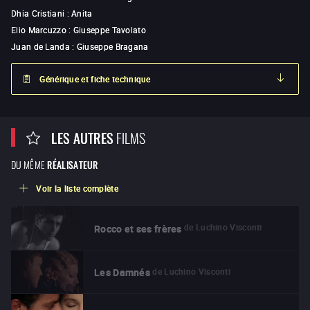
Dhia Cristiani
:
Anita
Elio Marcuzzo
:
Giuseppe Tavolato
Juan de Landa
:
Giuseppe Bragana
Générique et fiche technique
LES AUTRES
FILMS
DU MÊME
RÉALISATEUR
Voir la liste complète
de
Luchino Visconti
Rocco et ses frères
de
Luchino Visconti
Les Damnés