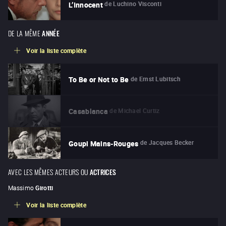
de
Luchino Visconti
L’Innocent
DE LA MÊME
ANNÉE
Voir la liste complète
de
Ernst Lubitsch
To Be or Not to Be
de
Michael Curtiz
Casablanca
de
Jacques Becker
Goupi Mains-Rouges
AVEC LES MÊMES ACTEURS OU
ACTRICES
Massimo
Girotti
Voir la liste complète