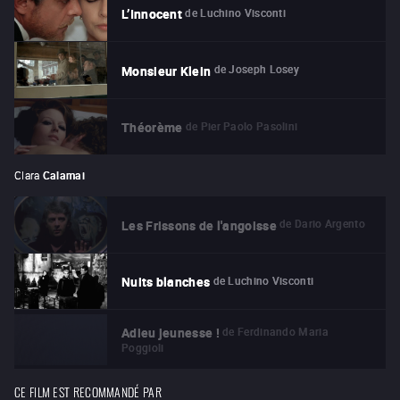
de
Luchino Visconti
L’Innocent
de
Joseph Losey
Monsieur Klein
de
Pier Paolo Pasolini
Théorème
Clara
Calamai
de
Dario Argento
Les Frissons de l'angoisse
de
Luchino Visconti
Nuits blanches
de
Ferdinando Maria
Adieu jeunesse !
Poggioli
CE FILM EST RECOMMANDÉ PAR