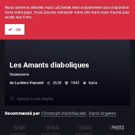
À L'UNITÉ
ABONNEMENT
Nous sommes désolés mais LaCinetek n'est actuellement pas disponible
dans votre pays.
Vous pouvez consulter notre site mais vous n'aurez pas
accès aux films.
Tous les films
Les listes de
Nouveautés
Trésors cachés
OK
Les Amants diaboliques
Ossessione
de
Luchino Visconti
2h20
1942
Italie
Ajouter à une playlist
Recommandé par
Christoph Hochhäusler
,
Dario Argento
0
BANDE-
0
BONUS
0
BONUS
1
PHOTO
ANNONCE
EXCLUSIFS
ARCHIVES