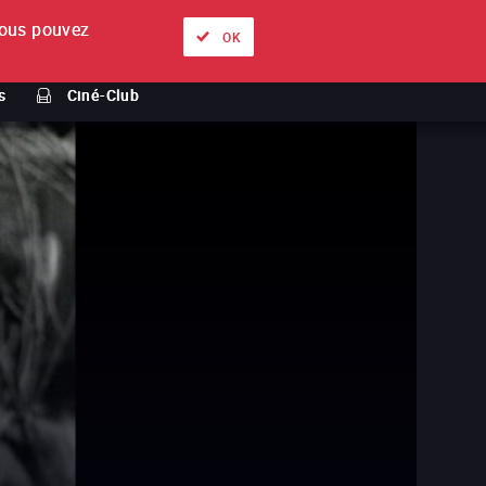
ous pouvez
À propos
Nos offres
Se connecter
FR
OK
s
Ciné-Club