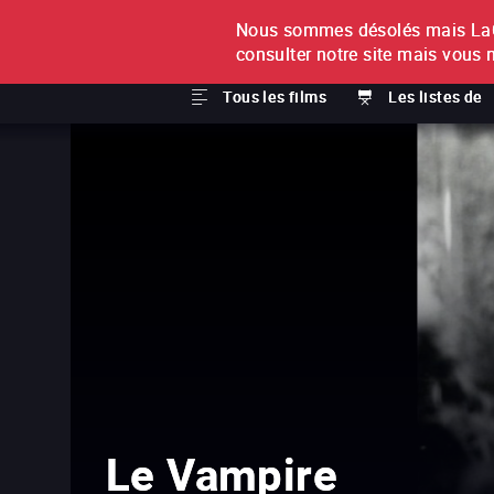
Nous sommes désolés mais LaCi
À L'UNITÉ
ABONNEMEN
consulter notre site mais vous 
Tous les films
Les listes de
Le Vampire