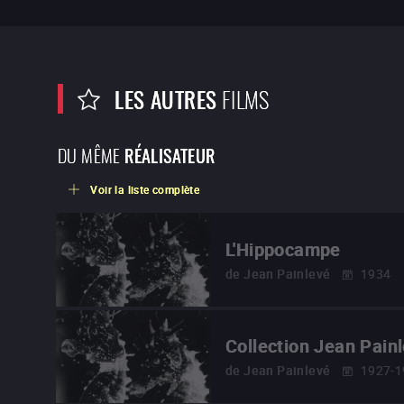
LES AUTRES
FILMS
DU MÊME
RÉALISATEUR
Voir la liste complète
L'Hippocampe
de
Jean Painlevé
1934
Collection Jean Pain
de
Jean Painlevé
1927-1