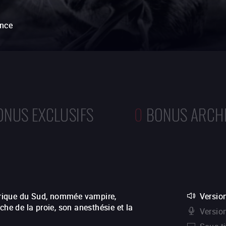
ance
ONUS EXCLUSIFS
0
BONUS ARCH
rique du Sud, nommée vampire,
Version
che de la proie, son anesthésie et la
Versio