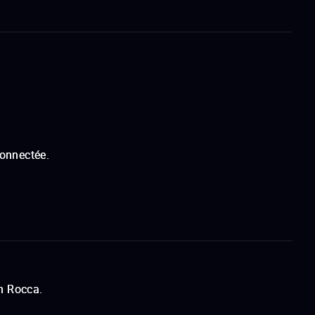
connectée.
n Rocca.