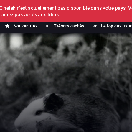
netek n'est actuellement pas disponible dans votre pays.
V
T
n'aurez pas accès aux films.
Nouveautés
Trésors cachés
Le top des liste