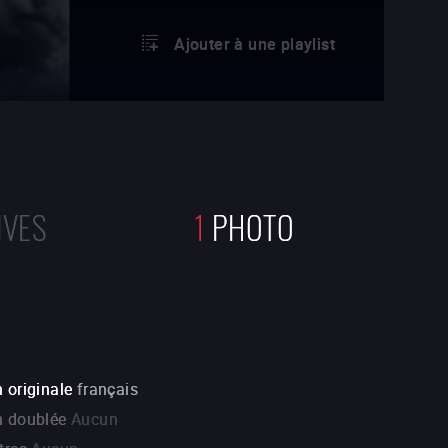
Ajouter à une playlist
IVES
1
PHOTO
 originale
français
n doublée
Aucun