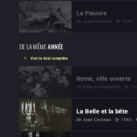
La Pieuvre
de
Jean Painlevé
1928
DE LA MÊME
ANNÉE
Voir la liste complète
Rome, ville ouverte
de
Roberto Rossellini
19
La Belle et la bête
de
Jean Cocteau
1945