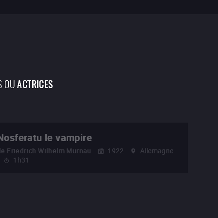
S OU
ACTRICES
Nosferatu le vampire
de
Friedrich Wilhelm Murnau
1922
Allemagne
1h31