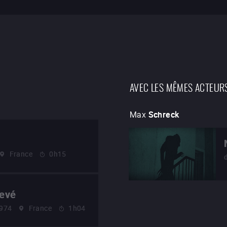
AVEC LES MÊMES ACTEUR
Max
Schreck
France
0h15
levé
974
France
1h04