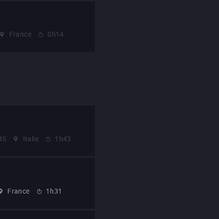
France
0h14
45
Italie
1h43
France
1h31