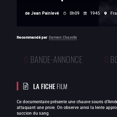
de
Jean Painlevé
0h09
1945
Fr
Recommandé par
Damien Chazelle
0
BANDE-ANNONCE
0
B
LA FICHE
FILM
Ce documentaire présente une chauve souris d’Amé
attaquant une proie. On observe ainsi la lente appro
succion du sang.