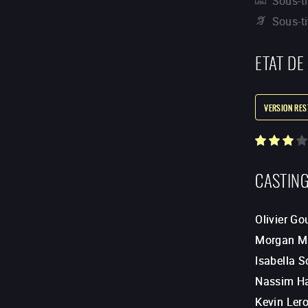
Sous-ti
Sous-t
ETAT DE
VERSION RE
CASTIN
Olivier Go
Morgan M
Isabella S
Nassim Ha
Kevin Ler