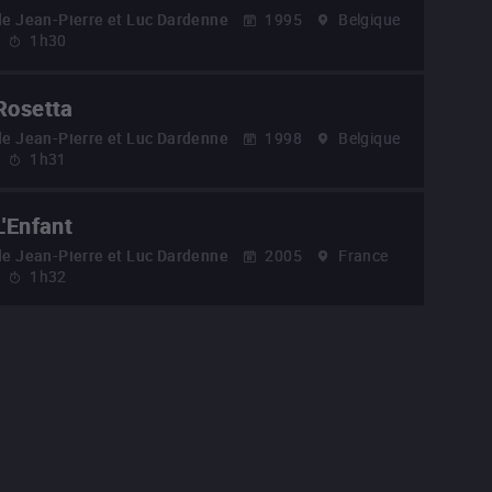
de
Jean-Pierre et Luc Dardenne
1995
Belgique
1h30
Rosetta
de
Jean-Pierre et Luc Dardenne
1998
Belgique
1h31
L'Enfant
de
Jean-Pierre et Luc Dardenne
2005
France
1h32