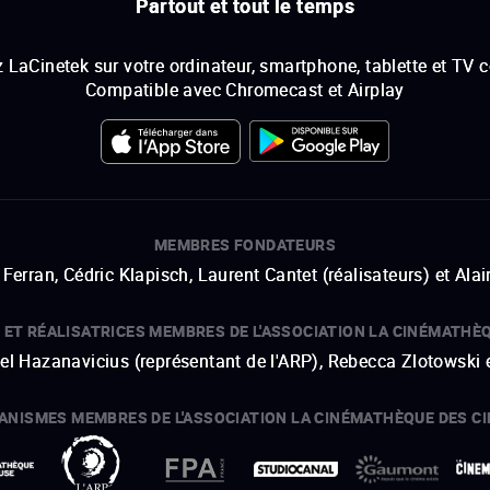
Partout et tout le temps
 LaCinetek sur votre ordinateur, smartphone, tablette et TV 
Compatible avec Chromecast et Airplay
MEMBRES FONDATEURS
Ferran, Cédric Klapisch, Laurent Cantet (
réalisateurs
)
et
Alai
 ET RÉALISATRICES MEMBRES DE L'ASSOCIATION LA CINÉMATHÈ
hel Hazanavicius (représentant de l'ARP), Rebecca Zlotowski 
ANISMES MEMBRES DE L'ASSOCIATION LA CINÉMATHÈQUE DES C
ouvre une nouvelle fenêtre
Lien externe
ouvre une nouvelle fenêtre
Lien externe
ouvre une nouvelle fenêtre
Lien externe
ouvre une nouvelle fenêtre
Lien externe