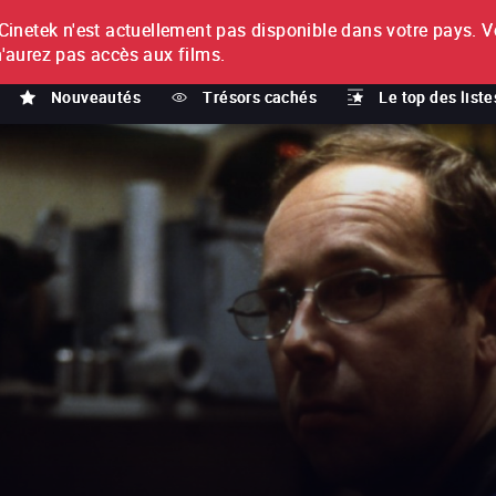
netek n'est actuellement pas disponible dans votre pays.
V
T
n'aurez pas accès aux films.
Nouveautés
Trésors cachés
Le top des liste