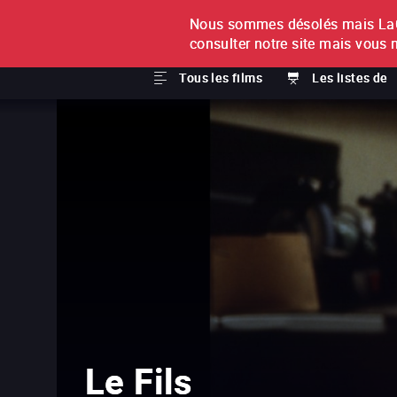
Nous sommes désolés mais LaCi
À L'UNITÉ
ABONNEMEN
consulter notre site mais vous 
Tous les films
Les listes de
Le Fils