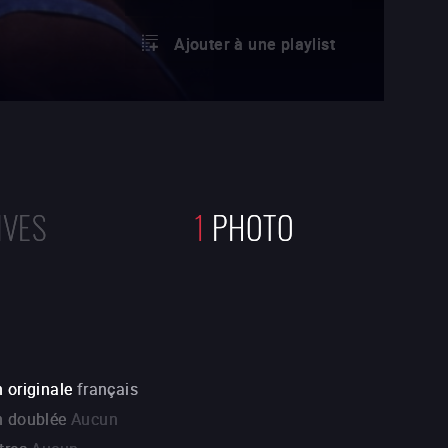
Ajouter à une playlist
IVES
1
PHOTO
 originale
français
n doublée
Aucun