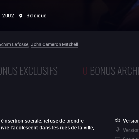
2002
Belgique
achim Lafosse
,
John Cameron Mitchell
ONUS EXCLUSIFS
0
BONUS ARCH
réinsertion sociale, refuse de prendre
Version
re l’adolescent dans les rues de la ville,
Versio