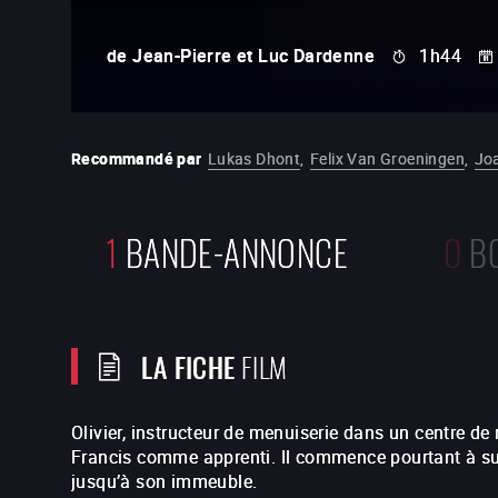
de
Jean-Pierre et Luc Dardenne
1h44
Recommandé par
Lukas Dhont
,
Felix Van Groeningen
,
Jo
1
BANDE-ANNONCE
0
B
LA FICHE
FILM
Olivier, instructeur de menuiserie dans un centre de 
Francis comme apprenti. Il commence pourtant à suiv
jusqu’à son immeuble.