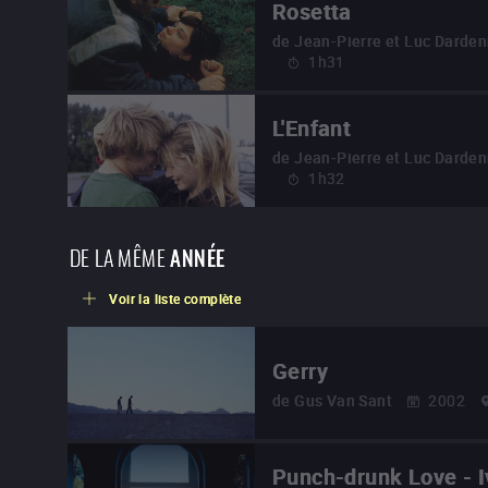
Rosetta
de
Jean-Pierre et Luc Darde
1h31
L'Enfant
de
Jean-Pierre et Luc Darde
1h32
DE LA MÊME
ANNÉE
Voir la liste complète
Gerry
de
Gus Van Sant
2002
Punch-drunk Love - I