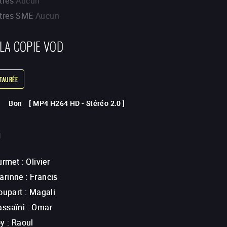
tres
Aucun
itres SME
Aucun
 LA COPIE VOD
STAURÉE
Bon
[
MP4 H264 HD
-
Stéréo 2.0
]
G
urmet
:
Olivier
arinne
:
Francis
oupart
:
Magali
ssaïni
:
Omar
oy
:
Raoul