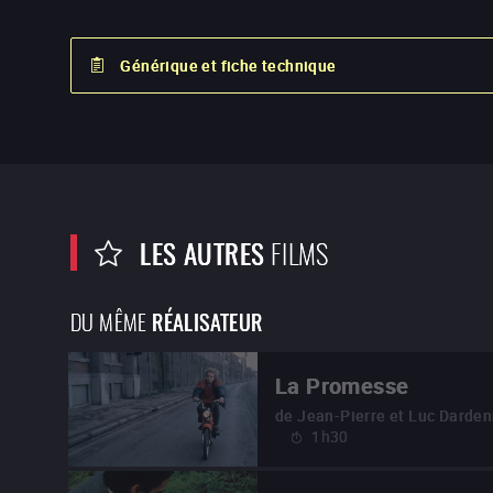
Générique et fiche technique
LES AUTRES
FILMS
DU MÊME
RÉALISATEUR
La Promesse
de
Jean-Pierre et Luc Darde
1h30