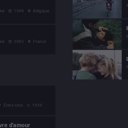
nne
1998
Belgique
nne
2005
France
États-Unis
1h39
vre d'amour