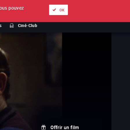
ous pouvez
À propos
Nos offres
Se connecter
FR
OK
s
Ciné-Club
Offrir un film