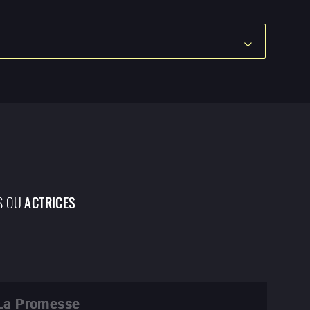
S OU
ACTRICES
La Promesse