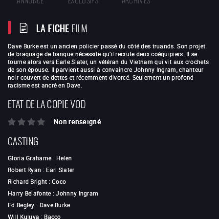
LA FICHE
FILM
Dave Burke est un ancien policier passé du côté des truands. Son projet
de braquage de banque nécessite qu’il recrute deux coéquipiers. Il se
tourne alors vers Earle Slater, un vétéran du Vietnam qui vit aux crochets
de son épouse. Il parvient aussi à convaincre Johnny Ingram, chanteur
noir couvert de dettes et récemment divorcé. Seulement un profond
racisme est ancré en Dave.
ETAT DE LA COPIE VOD
Non renseigné
CASTING
Gloria Grahame
:
Helen
Robert Ryan
:
Earl Slater
Richard Bright
:
Coco
Harry Belafonte
:
Johnny Ingram
Ed Begley
:
Dave Burke
Will Kuluva
:
Bacco