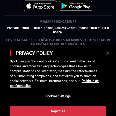
MEMBRES FONDATEURS
Pascale Ferran, Cédric Klapisch, Laurent Cantet (
réalisateurs
)
et
Alain
Rocca.
LES RÉALISATEURS ET RÉALISATRICES MEMBRES DE L'ASSOCIATION
LA CINÉMATHÈQUE DES CINÉASTES
Olivier Assayas, Bertrand Bonello, Michel Hazanavicius (représentant de
PRIVACY POLICY
l'ARP), Rebecca Zlotowski et Mikael Buch (représentant de la SRF)
By clicking on "I accept cookies" you consent to the use of
LES ORGANISMES MEMBRES DE L'ASSOCIATION LA CINÉMATHÈQUE
cookies and other tracking technologies that allow us to
DES CINÉASTES
compile statistics on site traffic, measure the effectiveness
ouvre une nouvelle fenêtre
Lien externe
ouvre une nouvelle fenêtre
Lien externe
ouvre une nouvelle fenêtre
Lien externe
ouvre une nouvelle fenêtre
Lien externe
of our marketing campaigns, and that allow you to share on
ouvre une nouvelle fenêtre
Lien externe
ouvre une nouvelle fenêtre
Lien externe
ouvre une nouvelle fenêtre
Lien externe
social networks. For more informations, see our
Politique de
ouvre une nouvelle fenêtre
Lien externe
ouvre une nouvelle fenêtre
Lien externe
ouvre une nouvelle fenêtre
Lien externe
ouvre une nouvelle fenêtre
Lien externe
ouvre une nouvelle fenêtre
Lien externe
confidentialité
ouvre une nouvelle fenêtre
Lien externe
ouvre une nouvelle fenêtre
Lien externe
Cookies Settings
LACINETEK EST SOUTENUE PAR
ouvre une nouvelle fenêtre
Lien externe
ouvre une nouvelle fenêtre
Lien externe
ouvre une nouvelle fenêtre
Lien externe
ouvre une nouvelle fenêtre
Lien externe
Reject All
REMERCIEMENTS - CRÉDITS