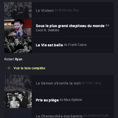
de
Nicholas Ray
Le Violent
de
Sous le plus grand chapiteau du monde
Cecil B. DeMille
de
Frank Capra
La Vie est belle
Robert
Ryan
Voir la liste complète
de
Fritz Lang
Le Démon s'éveille la nuit
de
Max Ophüls
Pris au piège
de
André de Toth
La Chevauchée des bannis