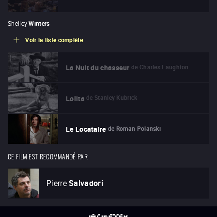
Shelley
Winters
Voir la liste complète
de
Charles Laughton
La Nuit du chasseur
de
Stanley Kubrick
Lolita
de
Roman Polanski
Le Locataire
CE FILM EST RECOMMANDÉ PAR
Pierre
Salvadori