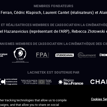
MEMBRES FONDATEURS
Ferran, Cédric Klapisch, Laurent Cantet (
réalisateurs
)
et
Alai
 ET RÉALISATRICES MEMBRES DE L'ASSOCIATION LA CINÉMATHÈ
hel Hazanavicius (représentant de l'ARP), Rebecca Zlotowski 
ANISMES MEMBRES DE L'ASSOCIATION LA CINÉMATHÈQUE DES C
ouvre une nouvelle fenêtre
Lien externe
ouvre une nouvelle fenêtre
Lien externe
ouvre une nouvelle fenêtre
Lien externe
ouvre une nouvelle fenêtre
Lien externe
LACINETEK EST SOUTENUE PAR
ouvre une nouvelle fenêtre
Lien externe
ouvre une nouvelle fenêtre
Lien externe
ouvre une nouvelle fenêtre
Lien externe
ouvre une nouvelle fenêtre
Lien externe
REMERCIEMENTS - CRÉDITS
Cookies Se
her tracking technologies that allow us to compile
ts Productions, Cécile Dubost, Léo Caresio, Pierre Laporte C
paigns, and that allow you to share on social