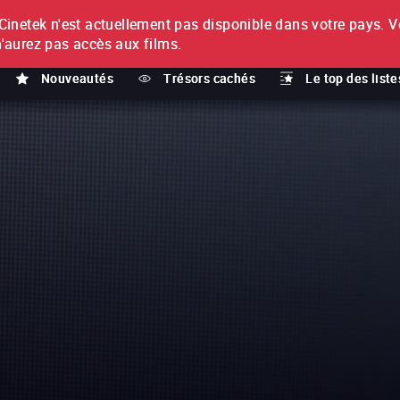
netek n'est actuellement pas disponible dans votre pays.
V
T
n'aurez pas accès aux films.
Nouveautés
Trésors cachés
Le top des liste