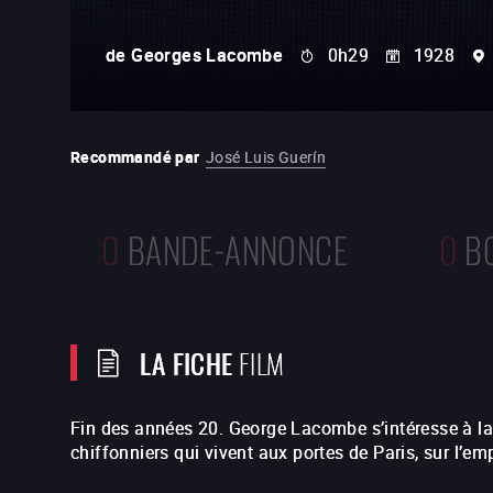
de
Georges Lacombe
0h29
1928
Recommandé par
José Luis Guerín
0
BANDE-ANNONCE
0
B
LA FICHE
FILM
Fin des années 20. George Lacombe s’intéresse à la 
chiffonniers qui vivent aux portes de Paris, sur l’e