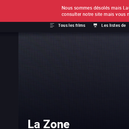
Nous sommes désolés mais LaCi
À L'UNITÉ
ABONNEMEN
consulter notre site mais vous 
Tous les films
Les listes de
La Zone