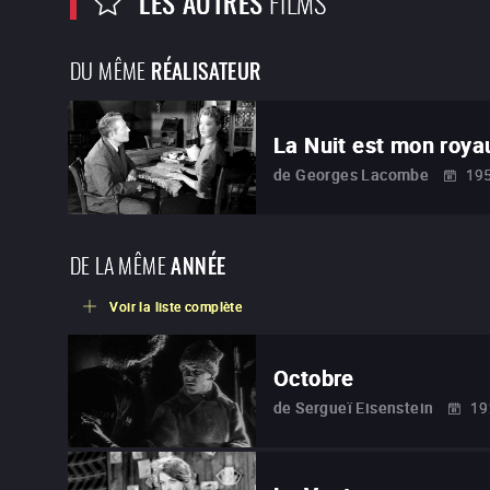
LES AUTRES
FILMS
DU MÊME
RÉALISATEUR
La Nuit est mon roy
de
Georges Lacombe
19
DE LA MÊME
ANNÉE
Voir la liste complète
Octobre
de
Sergueï Eisenstein
19