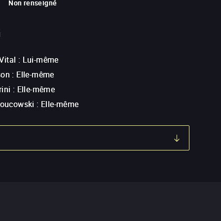
Non renseigné
G
ital
:
Lui-même
son
:
Elle-même
ini
:
Elle-même
Kloucowski
:
Elle-même