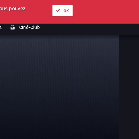
ous pouvez
À propos
Nos offres
Se connecter
FR
OK
s
Ciné-Club