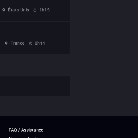
États-Unis
1h15
8
France
0h14
FAQ / Assistance