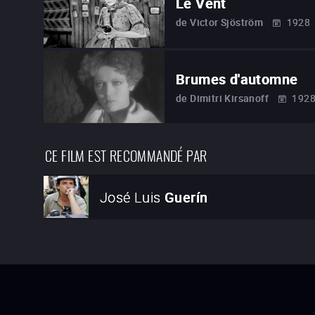
Le Vent
de
Victor Sjöström
1928
Brumes d'automne
de
Dimitri Kirsanoff
192
CE FILM EST RECOMMANDÉ PAR
José Luis
Guerín