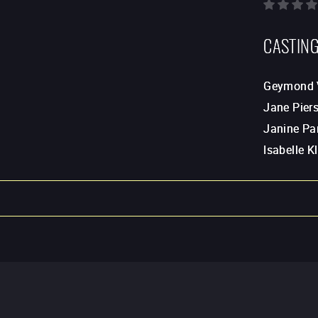
CASTIN
Geymond V
Jane Pier
Janine Par
Isabelle 