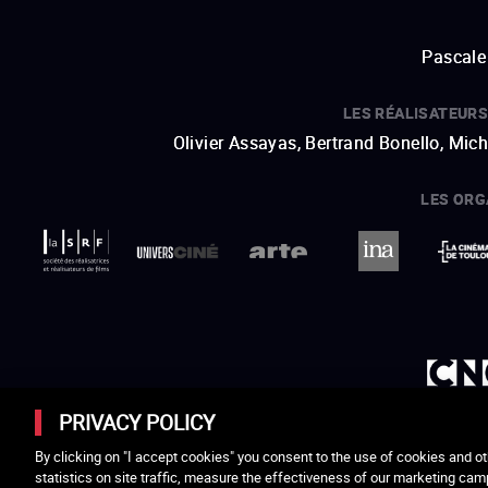
Pascale 
LES RÉALISATEURS
Olivier Assayas, Bertrand Bonello, Mic
LES ORG
ouvre une nouvelle fenêtre
Lien externe
ouvre une nouvelle fenêtre
Lien externe
ouvre une nouvelle fenêtre
Lien externe
ouvre une nouvelle fenêtre
Lien externe
ouvre une nouvelle fenêtre
Lien externe
PRIVACY POLICY
By clicking on "I accept cookies" you consent to the use of cookies and ot
Cellules, Eric Brocherie, Les Produits Frais, Ricoche
statistics on site traffic, measure the effectiveness of our marketing cam
Partager