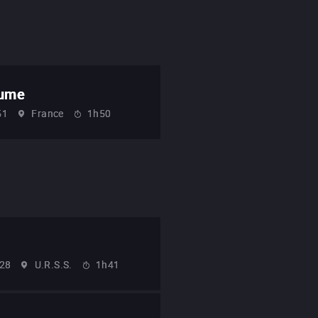
aume
51
France
1h50
28
U.R.S.S.
1h41