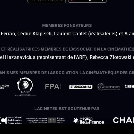
MEMBRES FONDATEURS
Ferran, Cédric Klapisch, Laurent Cantet (
réalisateurs
)
et
Alai
 ET RÉALISATRICES MEMBRES DE L'ASSOCIATION LA CINÉMATHÈ
hel Hazanavicius (représentant de l'ARP), Rebecca Zlotowski 
ANISMES MEMBRES DE L'ASSOCIATION LA CINÉMATHÈQUE DES C
ouvre une nouvelle fenêtre
Lien externe
ouvre une nouvelle fenêtre
Lien externe
ouvre une nouvelle fenêtre
Lien externe
ouvre une nouvelle fenêtre
Lien externe
LACINETEK EST SOUTENUE PAR
ouvre une nouvelle fenêtre
Lien externe
ouvre une nouvelle fenêtre
Lien externe
ouvre une nouvelle fenêtre
Lien externe
ouvre une nouvelle fenêtre
Lien externe