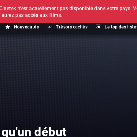
netek n'est actuellement pas disponible dans votre pays.
V
T
n'aurez pas accès aux films.
Nouveautés
Trésors cachés
Le top des liste
 qu'un début