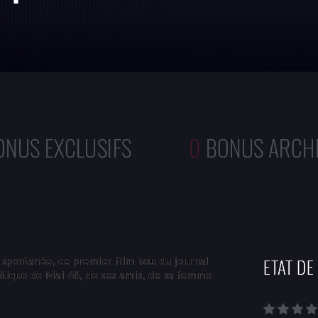
ONUS EXCLUSIFS
0
BONUS ARCH
ETAT DE
 spontanée, ce premier film issu du journal
litique de Mai 68, de ses amis, de sa femme