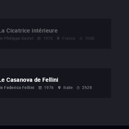
La Cicatrice intérieure
de
Philippe Garrel
1970
France
1h00
Le Casanova de Fellini
de
Federico Fellini
1976
Italie
2h28