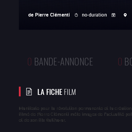
de
Pierre Clémenti
no-duration
0
BANDE-ANNONCE
0
B
LA FICHE
FILM
Manifeste pour la révolution permanente et la création
filmé de Pierre Clémenti mêle images de l’actualité po
et de son fils Balthazar.