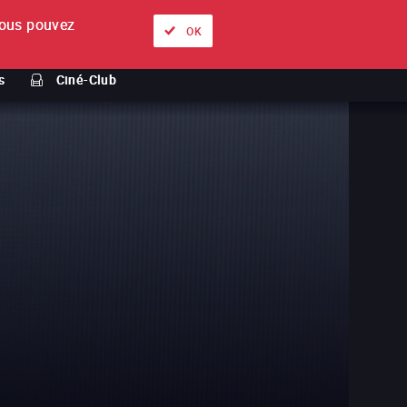
ous pouvez
À propos
Nos offres
Se connecter
FR
OK
s
Ciné-Club