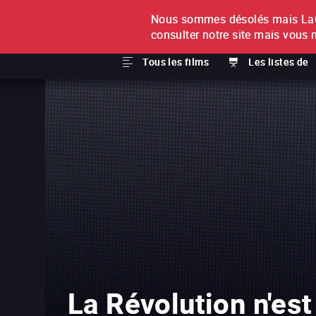
Nous sommes désolés mais LaCi
À L'UNITÉ
ABONNEMEN
consulter notre site mais vous 
Tous les films
Les listes de
La Révolution n'est