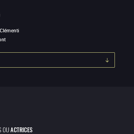
G
 Clémenti
ont
S OU
ACTRICES