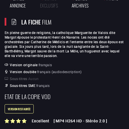
ANNONCE
EXCLUSIFS
ARCHIVES
LA FICHE
FILM
En pleine guerre de religions, la catholique Marguerite de Valois dite
Margot épouse le protestant Henri de Navarre. Les noces ont été
orchestrées par Catherine de Médicis et l’entente entre les deux époux est
glaciale. Six jours plus tard, lors de la nuit sanglante de la Saint-
Barthélémy, Margot sauve de la mort La Môle, un huguenot avec lequel
elle va vivre une terrible passion.
Version originale
français
Version doublée
français (audiodescription)
Sous-titres
Aucun
Sous-titres SME
français
ETAT DE LA COPIE VOD
VERSION RESTAURÉE
Excellent
[
MP4 H264 HD
-
Stéréo 2.0
]