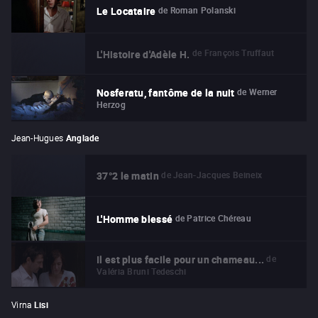
de
Roman Polanski
Le Locataire
de
François Truffaut
L'Histoire d'Adèle H.
de
Werner
Nosferatu, fantôme de la nuit
Herzog
Jean-Hugues
Anglade
de
Jean-Jacques Beineix
37°2 le matin
de
Patrice Chéreau
L'Homme blessé
de
Il est plus facile pour un chameau...
Valéria Bruni Tedeschi
Virna
Lisi