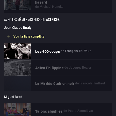
hasard
de
Michael Haneke
AVEC LES MÊMES ACTEURS OU
ACTRICES
Jean-Claude
Brialy
Voir la liste complète
de
François Truffaut
Les 400 coups
de
Jacques Rozier
Adieu Philippine
de
François Truffaut
La Mariée était en noir
Miguel
Bosè
de
Pedro Almodóvar
Talons aiguilles