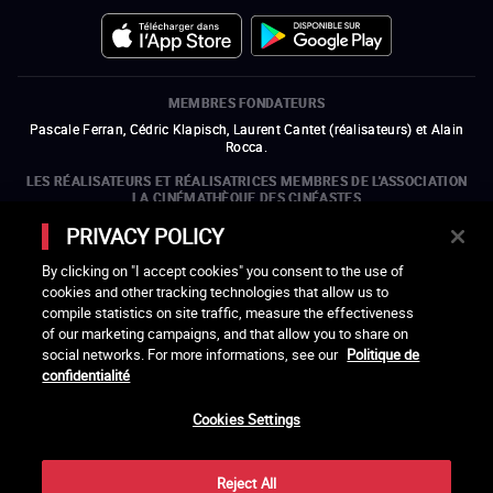
MEMBRES FONDATEURS
Pascale Ferran, Cédric Klapisch, Laurent Cantet (
réalisateurs
)
et
Alain
Rocca.
LES RÉALISATEURS ET RÉALISATRICES MEMBRES DE L'ASSOCIATION
LA CINÉMATHÈQUE DES CINÉASTES
Olivier Assayas, Bertrand Bonello, Michel Hazanavicius (représentant de
PRIVACY POLICY
l'ARP), Rebecca Zlotowski et Mikael Buch (représentant de la SRF)
By clicking on "I accept cookies" you consent to the use of
LES ORGANISMES MEMBRES DE L'ASSOCIATION LA CINÉMATHÈQUE
cookies and other tracking technologies that allow us to
DES CINÉASTES
compile statistics on site traffic, measure the effectiveness
ouvre une nouvelle fenêtre
Lien externe
ouvre une nouvelle fenêtre
Lien externe
ouvre une nouvelle fenêtre
Lien externe
ouvre une nouvelle fenêtre
Lien externe
of our marketing campaigns, and that allow you to share on
ouvre une nouvelle fenêtre
Lien externe
ouvre une nouvelle fenêtre
Lien externe
ouvre une nouvelle fenêtre
Lien externe
social networks. For more informations, see our
Politique de
ouvre une nouvelle fenêtre
Lien externe
ouvre une nouvelle fenêtre
Lien externe
ouvre une nouvelle fenêtre
Lien externe
ouvre une nouvelle fenêtre
Lien externe
ouvre une nouvelle fenêtre
Lien externe
confidentialité
ouvre une nouvelle fenêtre
Lien externe
ouvre une nouvelle fenêtre
Lien externe
Cookies Settings
LACINETEK EST SOUTENUE PAR
ouvre une nouvelle fenêtre
Lien externe
ouvre une nouvelle fenêtre
Lien externe
ouvre une nouvelle fenêtre
Lien externe
ouvre une nouvelle fenêtre
Lien externe
Reject All