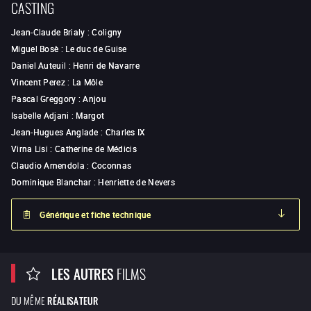
CASTING
Jean-Claude Brialy
:
Coligny
Miguel Bosè
:
Le duc de Guise
Daniel Auteuil
:
Henri de Navarre
Vincent Perez
:
La Môle
Pascal Greggory
:
Anjou
Isabelle Adjani
:
Margot
Jean-Hugues Anglade
:
Charles IX
Virna Lisi
:
Catherine de Médicis
Claudio Amendola
:
Coconnas
Dominique Blanchar
:
Henriette de Nevers
Générique et fiche technique
LES AUTRES
FILMS
DU MÊME
RÉALISATEUR