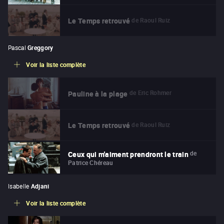
de
Raoul Ruiz
Le Temps retrouvé
Pascal
Greggory
Voir la liste complète
de
Eric Rohmer
Pauline à la plage
de
Raoul Ruiz
Le Temps retrouvé
de
Ceux qui m'aiment prendront le train
Patrice Chéreau
Isabelle
Adjani
Voir la liste complète