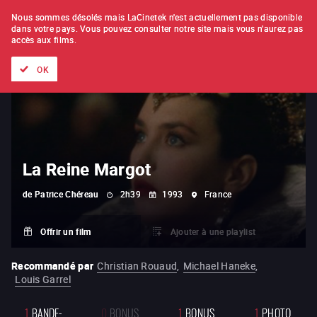
À L'UNITÉ
ABONNEMENT
Nous sommes désolés mais LaCinetek n'est actuellement pas disponible
dans votre pays.
Vous pouvez consulter notre site mais vous n'aurez pas
accès aux films.
Tous les films
Les listes de
Nouveautés
Trésors cachés
OK
La Reine Margot
de
Patrice Chéreau
2h39
1993
France
Offrir un film
Ajouter à une playlist
Recommandé par
Christian Rouaud
,
Michael Haneke
,
Louis Garrel
1
BANDE-
0
BONUS
1
BONUS
1
PHOTO