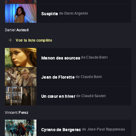
de
Dario Argento
Suspiria
Daniel
Auteuil
Voir la liste complète
de
Claude Berri
Manon des sources
de
Claude Berri
Jean de Florette
de
Claude Sautet
Un cœur en hiver
Vincent
Perez
de
Jean-Paul Rappeneau
Cyrano de Bergerac