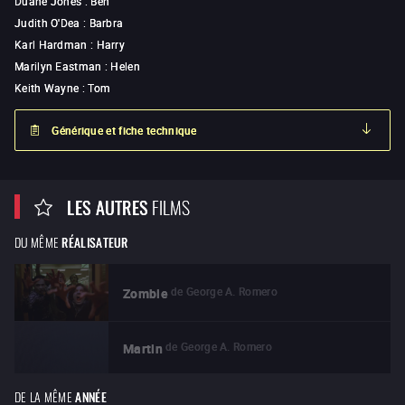
Duane Jones
:
Ben
Judith O'Dea
:
Barbra
Karl Hardman
:
Harry
Marilyn Eastman
:
Helen
Keith Wayne
:
Tom
Générique et fiche technique
LES AUTRES
FILMS
DU MÊME
RÉALISATEUR
de
George A. Romero
Zombie
de
George A. Romero
Martin
DE LA MÊME
ANNÉE