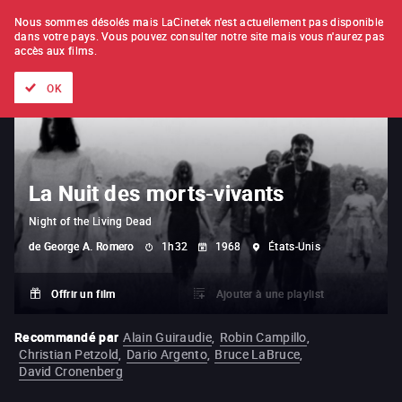
À L'UNITÉ
ABONNEMENT
Nous sommes désolés mais LaCinetek n'est actuellement pas disponible
dans votre pays.
Vous pouvez consulter notre site mais vous n'aurez pas
accès aux films.
Tous les films
Les listes de
Nouveautés
Trésors cachés
OK
La Nuit des morts-vivants
Night of the Living Dead
de
George A. Romero
1h32
1968
États-Unis
Offrir un film
Ajouter à une playlist
Recommandé par
Alain Guiraudie
,
Robin Campillo
,
Christian Petzold
,
Dario Argento
,
Bruce LaBruce
,
David Cronenberg