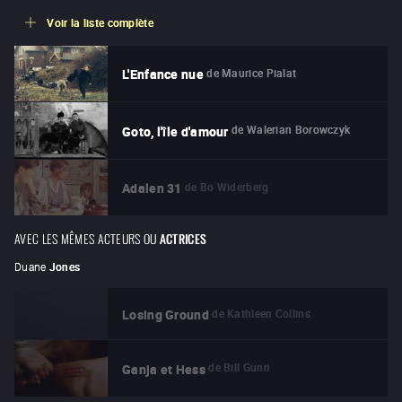
Voir la liste complète
de
Maurice Pialat
L'Enfance nue
de
Walerian Borowczyk
Goto, l'île d'amour
de
Bo Widerberg
Adalen 31
AVEC LES MÊMES ACTEURS OU
ACTRICES
Duane
Jones
de
Kathleen Collins
Losing Ground
de
Bill Gunn
Ganja et Hess