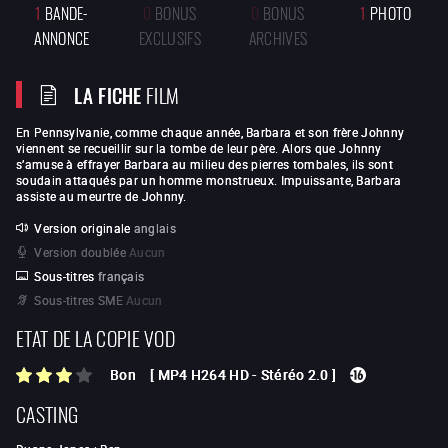
1
BANDE-
0
BONUS
0
BONUS
1
PHOTO
ANNONCE
EXCLUSIFS
ARCHIVES
LA FICHE
FILM
En Pennsylvanie, comme chaque année, Barbara et son frère Johnny
viennent se recueillir sur la tombe de leur père. Alors que Johnny
s’amuse à effrayer Barbara au milieu des pierres tombales, ils sont
soudain attaqués par un homme monstrueux. Impuissante, Barbara
assiste au meurtre de Johnny.
Version originale
anglais
Version doublée
Aucun
Sous-titres
français
Sous-titres SME
Aucun
ETAT DE LA COPIE VOD
Bon
[
MP4 H264 HD
-
Stéréo 2.0
]
CASTING