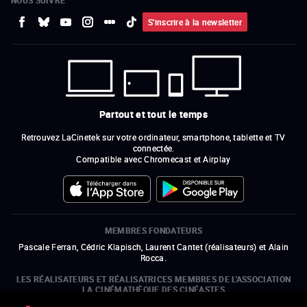
NOUS SUIVRE
S'inscrire à la newsletter
Partout et tout le temps
Retrouvez LaCinetek sur votre ordinateur, smartphone, tablette et TV
connectée.
Compatible avec Chromecast et Airplay
MEMBRES FONDATEURS
Pascale Ferran, Cédric Klapisch, Laurent Cantet (
réalisateurs
)
et
Alain
Rocca.
LES RÉALISATEURS ET RÉALISATRICES MEMBRES DE L'ASSOCIATION
LA CINÉMATHÈQUE DES CINÉASTES
Olivier Assayas, Bertrand Bonello, Michel Hazanavicius (représentant de