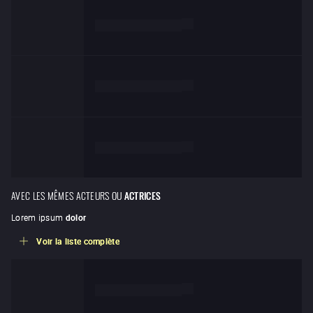
de
Lorem ipsum dolor
de
Lorem ipsum dolor
de
Lorem ipsum dolor
AVEC LES MÊMES ACTEURS OU
ACTRICES
Lorem ipsum
dolor
Voir la liste complète
de
Lorem ipsum dolor