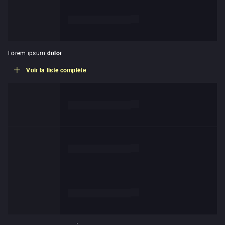
de
Lorem ipsum dolor
Lorem ipsum
dolor
Voir la liste complète
de
Lorem ipsum dolor
de
Lorem ipsum dolor
de
Lorem ipsum dolor