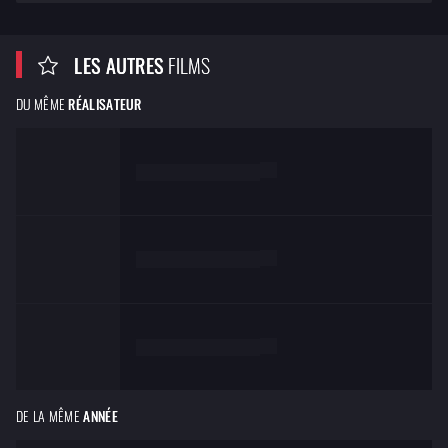
LES AUTRES
FILMS
DU MÊME
RÉALISATEUR
de
Lorem ipsum dolor
de
Lorem ipsum dolor
de
Lorem ipsum dolor
DE LA MÊME
ANNÉE