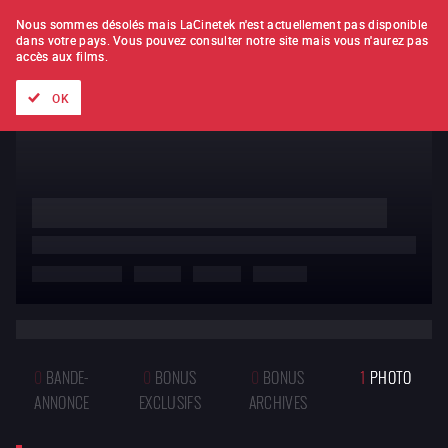
À L'UNITÉ
ABONNEMENT
Nous sommes désolés mais LaCinetek n'est actuellement pas disponible
dans votre pays.
Vous pouvez consulter notre site mais vous n'aurez pas
accès aux films.
Tous les films
Les listes de
Nouveautés
Trésors cachés
OK
La Montagne bleue - 1ère partie
青い山脈
de
Tadashi Imai
1h32
1949
Japon
0
BANDE-
0
BONUS
0
BONUS
1
PHOTO
ANNONCE
EXCLUSIFS
ARCHIVES