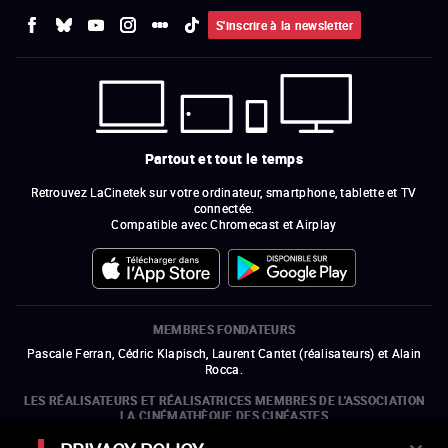
S'inscrire à la newsletter
Partout et tout le temps
Retrouvez LaCinetek sur votre ordinateur, smartphone, tablette et TV
connectée.
Compatible avec Chromecast et Airplay
MEMBRES FONDATEURS
Pascale Ferran, Cédric Klapisch, Laurent Cantet (
réalisateurs
)
et
Alain
Rocca.
LES RÉALISATEURS ET RÉALISATRICES MEMBRES DE L'ASSOCIATION
LA CINÉMATHÈQUE DES CINÉASTES
Olivier Assayas, Bertrand Bonello, Michel Hazanavicius (représentant de