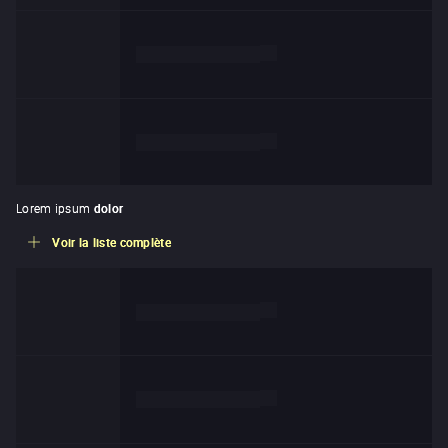
de
Lorem ipsum dolor
de
Lorem ipsum dolor
Lorem ipsum
dolor
Voir la liste complète
de
Lorem ipsum dolor
de
Lorem ipsum dolor